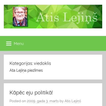
Skip
to
content
Atis
Latvijas
Republikas
Menu
Lejiņš
13.
Saeimas
deputāts
Kategorijas: viedoklis
Ata Lejiņa piezīmes
Kāpēc eju politikā!
Posted on
2009. gada 3. marts
by
Atis Lejiņš