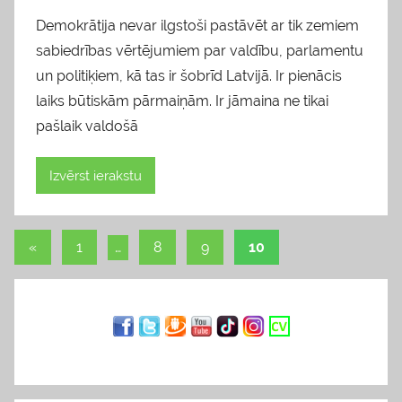
Demokrātija nevar ilgstoši pastāvēt ar tik zemiem
sabiedrības vērtējumiem par valdību, parlamentu
un politiķiem, kā tas ir šobrīd Latvijā. Ir pienācis
laiks būtiskām pārmaiņām. Ir jāmaina ne tikai
pašlaik valdošā
Izvērst ierakstu
«
Previous
1
…
8
9
10
Ziņu
Posts
navigācija