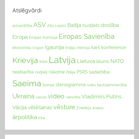
Atslēgvārdi
ASV
drošība
Baltija
budžets
Atis Lejiņš
aizsardzība
Eiropas Savienība
Eiropa
Eiropas Komisija
Igaunija
karš
konference
Indija
ekonomika
English
intervija
Latvija
Krievija
Lietuva
NATO
likums
krīze
sadarbība
neatkarība
nākotne
PSRS
nodokļi
Polija
Saeima
stenogramma
tautsaimniecība
Somija
svētki
video
Ukraina
Vladimirs Putins
valoda
Vienotība
vēsture
Vācija
vēlēšanas
Zviedrija
ārlietas
ārpolitika
Ķīna