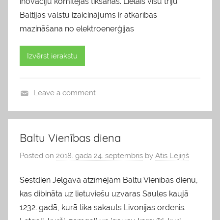
inovāciju komitejas tikšanās. Lielais visu triju
Baltijas valstu izaicinājums ir atkarības
mazināšana no elektroenerģijas
Izvērst ierakstu
Leave a comment
b
l
o
Baltu Vienības diena
g
Posted on
2018. gada 24. septembris
by
Atis Lejiņš
s
Sestdien Jelgavā atzīmējām Baltu Vienības dienu,
kas dibināta uz lietuviešu uzvaras Saules kaujā
1232. gadā, kurā tika sakauts Livonijas ordenis.