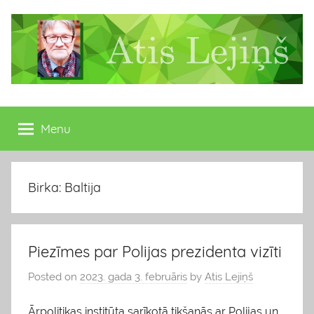
Skip
to
content
Atis
Latvijas
Republikas
Menu
Lejiņš
13.
Saeimas
deputāts
Birka: Baltija
Piezīmes par Polijas prezidenta vizīti
Posted on
2023. gada 3. februāris
by
Atis Lejiņš
Ārpolitikas institūta sarīkotā tikšanās ar Polijas un