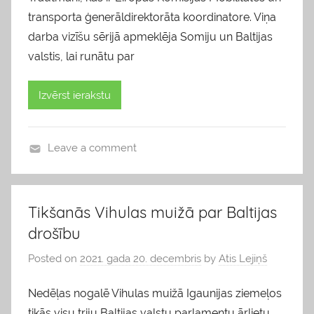
transporta ģenerāldirektorāta koordinatore. Viņa
darba vizīšu sērijā apmeklēja Somiju un Baltijas
valstis, lai runātu par
Izvērst ierakstu
Leave a comment
b
l
o
Tikšanās Vihulas muižā par Baltijas
g
drošību
s
Posted on
2021. gada 20. decembris
by
Atis Lejiņš
Nedēļas nogalē Vihulas muižā Igaunijas ziemeļos
tikās visu triju Baltijas valstu parlamentu ārlietu