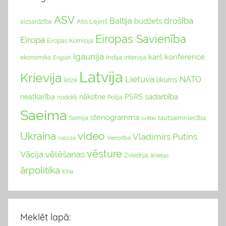
ASV
drošība
Baltija
budžets
Atis Lejiņš
aizsardzība
Eiropas Savienība
Eiropa
Eiropas Komisija
Igaunija
karš
konference
Indija
ekonomika
English
intervija
Latvija
Krievija
Lietuva
NATO
likums
krīze
sadarbība
neatkarība
nākotne
PSRS
nodokļi
Polija
Saeima
stenogramma
tautsaimniecība
Somija
svētki
video
Ukraina
Vladimirs Putins
valoda
Vienotība
vēsture
Vācija
vēlēšanas
Zviedrija
ārlietas
ārpolitika
Ķīna
Meklēt lapā: