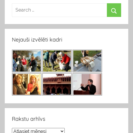
Nejauši izvēlēti kadri
Rakstu arhīvs
R