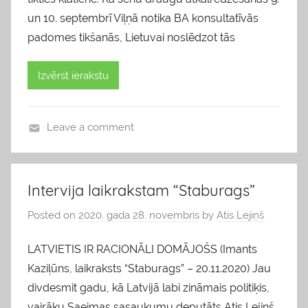
un 10. septembrī Viļņā notika BA konsultatīvās
padomes tikšanās, Lietuvai noslēdzot tās
Izvērst ierakstu
Leave a comment
b
l
o
Intervija laikrakstam “Staburags”
g
Posted on
2020. gada 28. novembris
by
Atis Lejiņš
s
LATVIETIS IR RACIONĀLI DOMĀJOŠS (Imants
Kaziļūns, laikraksts “Staburags” – 20.11.2020) Jau
divdesmit gadu, kā Latvijā labi zināmais politiķis,
vairāku Saeimas sasaukumu deputāts Atis Lejiņš