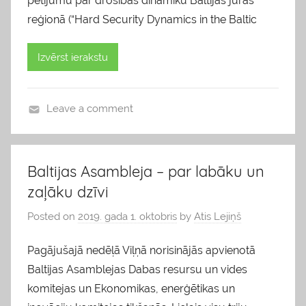
pētījumu par drošības dinamiku Baltijas jūras
reģionā (“Hard Security Dynamics in the Baltic
Izvērst ierakstu
Leave a comment
b
l
o
Baltijas Asambleja – par labāku un
g
zaļāku dzīvi
s
Posted on
2019. gada 1. oktobris
by
Atis Lejiņš
Pagājušajā nedēļā Viļņā norisinājās apvienotā
Baltijas Asamblejas Dabas resursu un vides
komitejas un Ekonomikas, enerģētikas un