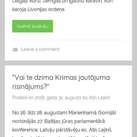
Letgaļi, kurši, zemgaļi un igauņu karavīri, kuri
karoja Livonijas ordeņa
Izvērst ierakstu
Leave a comment
b
l
o
“Vai te dzima Krimas jautājuma
g
risinājums?”
s
Posted on
2018. gada 31. augusts
by
Atis Lejiņš
No 26. līdz 28. augustam Marienhamā (Somijā)
norisinājās 27. Baltijas jūras parlamentārā
konference. Latviju pārstāvēju es, Atis Lejiņš,