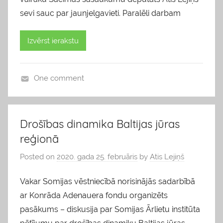
sevi sauc par jaunjelgavieti. Paralēli darbam
Izvērst ierakstu
One comment
b
l
o
Drošības dinamika Baltijas jūras
g
reģionā
s
Posted on
2020. gada 25. februāris
by
Atis Lejiņš
Vakar Somijas vēstniecībā norisinājās sadarbībā
ar Konrāda Adenauera fondu organizēts
pasākums – diskusija par Somijas Ārlietu institūta