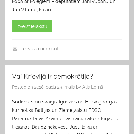
kopā ar kolēģiem – deputātiem Jāni Vucānu un
Juri Viļumu, kā arī
Izvērst ierakstu
Leave a comment
b
l
o
Vai Krievijā ir demokrātija?
g
Posted on
2018. gada 29. maijs
by
Atis Lejiņš
s
Šodien esmu svaigi atgriezies no Helsingborgas,
kur notika Baltijas un Ziemeļvalstu EDSO
Parlamentārās Asamblejas nacionālo delegāciju
tikšanās. Daudz nekavēšu Jūsu laiku ar