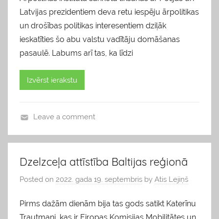
Latvijas prezidentiem deva retu iespēju ārpolitikas
un drošības politikas interesentiem dziļāk
ieskatīties šo abu valstu vadītāju domāšanas
pasaulē. Labums arī tas, ka līdzi
Izvērst ierakstu
Leave a comment
b
l
o
Dzelzceļa attīstība Baltijas reģionā
g
Posted on
2022. gada 19. septembris
by
Atis Lejiņš
s
Pirms dažām dienām bija tas gods satikt Katerīnu
Trautmani, kas ir Eiropas Komisijas Mobilitātes un