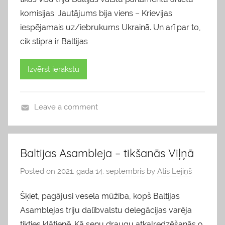
komisijas. Jautājums bija viens – Krievijas
iespējamais uz/iebrukums Ukrainā. Un arī par to,
cik stipra ir Baltijas
Izvērst ierakstu
Leave a comment
b
l
o
Baltijas Asambleja – tikšanās Viļņā
g
Posted on
2021. gada 14. septembris
by
Atis Lejiņš
s
Šķiet, pagājusi vesela mūžība, kopš Baltijas
Asamblejas triju dalībvalstu delegācijas varēja
tikties klātienē. Kā senu draugu atkalredzēšanās 9.