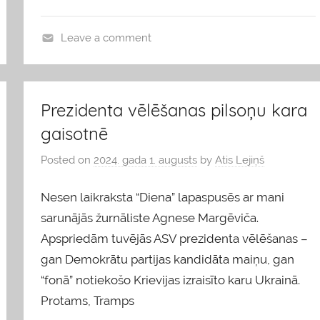
Leave a comment
b
l
o
Prezidenta vēlēšanas pilsoņu kara
g
gaisotnē
s
Posted on
2024. gada 1. augusts
by
Atis Lejiņš
Nesen laikraksta “Diena” lapaspusēs ar mani
sarunājās žurnāliste Agnese Margēviča.
Apspriedām tuvējās ASV prezidenta vēlēšanas –
gan Demokrātu partijas kandidāta maiņu, gan
“fonā” notiekošo Krievijas izraisīto karu Ukrainā.
Protams, Tramps