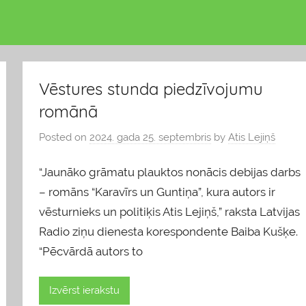
Vēstures stunda piedzīvojumu
romānā
Posted on
2024. gada 25. septembris
by
Atis Lejiņš
“Jaunāko grāmatu plauktos nonācis ­debijas darbs
– romāns “Karavīrs un Guntiņa”, kura autors ir
vēsturnieks un politiķis Atis Lejiņš,” raksta Latvijas
Radio ziņu dienesta korespondente Baiba Kušķe.
“Pēcvārdā autors to
Izvērst ierakstu