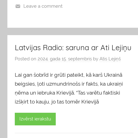
Leave a comment
b
l
o
g
Latvijas Radio: saruna ar Ati Lejiņu
s
Posted on
2024. gada 15. septembris
by
Atis Lejiņš
Lai gan šobrīd ir grūti pateikt, kā karš Ukrainā
beigsies, ļoti uzmundrinošs ir fakts, ka ukraiņi
ņēma un iebruka Krievijā. “Tas varētu faktiski
izšķirt to kauju, jo tas tomēr Krievijā
Izvērst ierakstu