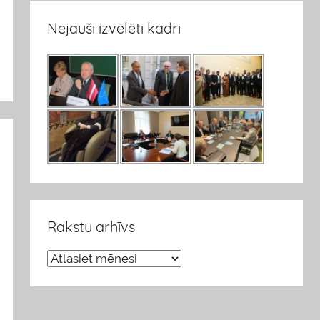
Nejauši izvēlēti kadri
Rakstu arhīvs
R
a
k