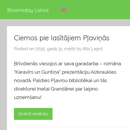
deputāts
Bloomsday Latvia
Ciemos pie lasītājiem Pļaviņās
Posted on
2025. gada 31. marts
by
Atis Lejiņš
Brīvdienās viesojos ar sava garadarba – romāna
“Karavīrs un Guntiņa” prezentāciju Aizkraukles
novadā. Paldies Pļaviņu bibliotēkai un tās
direktorei Inetai Grandānei par laipno
uzņemšanu!
Izvērst ierakstu