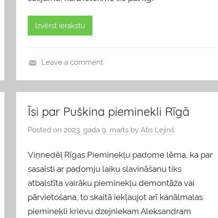
Izvērst ierakstu
Leave a comment
b
l
o
Īsi par Puškina pieminekli Rīgā
g
s
Posted on
2023. gada 9. marts
by
Atis Lejiņš
Viņnedēļ Rīgas Pieminekļu padome lēma, ka par
sasaisti ar padomju laiku slavināšanu tiks
atbalstīta vairāku pieminekļu demontāža vai
pārvietošana, to skaitā iekļaujot arī kanālmalas
pieminekli krievu dzejniekam Aleksandram