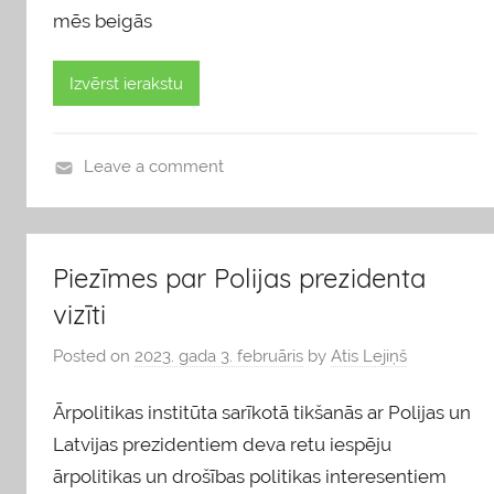
mēs beigās
Izvērst ierakstu
Leave a comment
b
l
o
Piezīmes par Polijas prezidenta
g
vizīti
s
Posted on
2023. gada 3. februāris
by
Atis Lejiņš
Ārpolitikas institūta sarīkotā tikšanās ar Polijas un
Latvijas prezidentiem deva retu iespēju
ārpolitikas un drošības politikas interesentiem