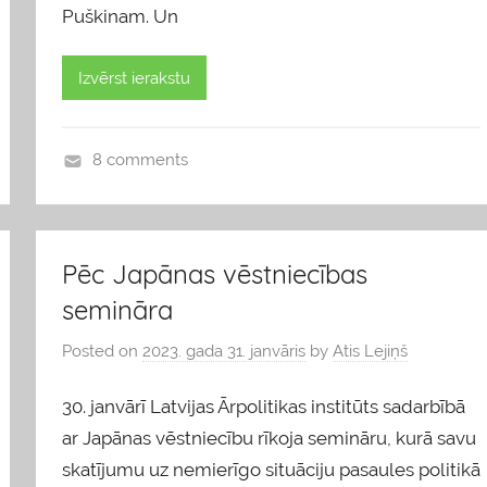
Puškinam. Un
Izvērst ierakstu
8 comments
b
l
o
Pēc Japānas vēstniecības
g
s
semināra
Posted on
2023. gada 31. janvāris
by
Atis Lejiņš
30. janvārī Latvijas Ārpolitikas institūts sadarbībā
ar Japānas vēstniecību rīkoja semināru, kurā savu
skatījumu uz nemierīgo situāciju pasaules politikā