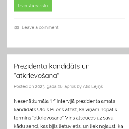
Izvērst ierakstu
Leave a comment
b
l
o
g
Prezidenta kandidāts un
s
“atkrievošana”
Posted on
2023. gada 26. aprīlis
by
Atis Lejiņš
Nesenā žurnāla “Ir” intervijā prezidenta amata
kandidāts Uldis Pīlēns atzīst, ka viņam nepatīk
termins “atkrievošana”. Viņš atsaucas uz savu
kādu senci, kas bijis lietuvietis, un liek nojaust, ka