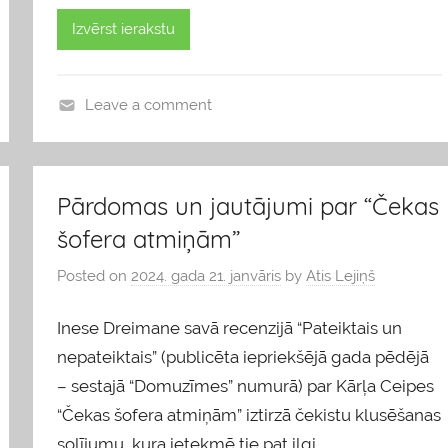
Izvērst ierakstu
Leave a comment
b
l
o
Pārdomas un jautājumi par “Čekas
g
šofera atmiņām”
s
Posted on
2024. gada 21. janvāris
by
Atis Lejiņš
Inese Dreimane savā recenzijā “Pateiktais un
nepateiktais” (publicēta iepriekšējā gada pēdējā
– sestajā “Domuzīmes” numurā) par Kārļa Ceipes
“Čekas šofera atmiņām” iztirzā čekistu klusēšanas
solījumu, kura ietekmē tie pat ilgi