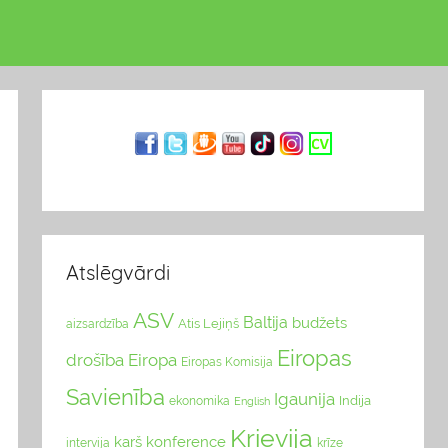
Atslēgvārdi
ASV
Baltija
budžets
Atis Lejiņš
aizsardzība
Eiropas
drošība
Eiropa
Eiropas Komisija
Savienība
Igaunija
Indija
ekonomika
English
Krievija
karš
konference
intervija
krīze