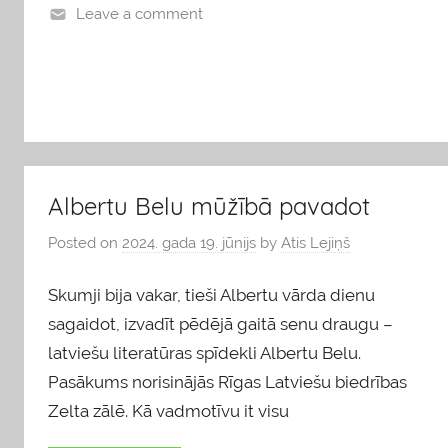
Leave a comment
b
l
o
g
s
Albertu Belu mūžībā pavadot
Posted on
2024. gada 19. jūnijs
by
Atis Lejiņš
Skumji bija vakar, tieši Albertu vārda dienu
sagaidot, izvadīt pēdējā gaitā senu draugu –
latviešu literatūras spīdekli Albertu Belu.
Pasākums norisinājās Rīgas Latviešu biedrības
Zelta zālē. Kā vadmotīvu it visu