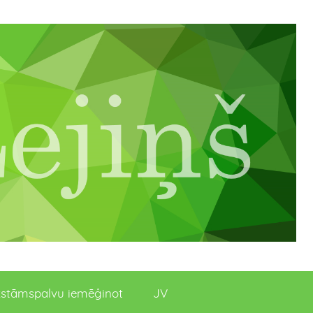
stāmspalvu iemēģinot
JV