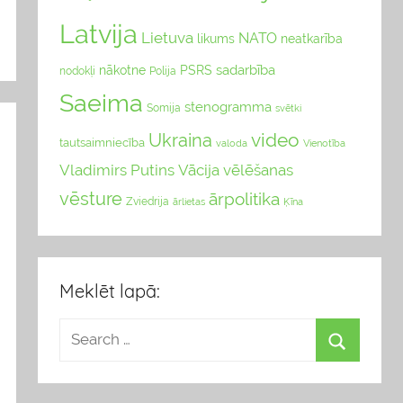
Latvija
Lietuva
NATO
likums
neatkarība
sadarbība
nākotne
PSRS
nodokļi
Polija
Saeima
stenogramma
Somija
svētki
video
Ukraina
tautsaimniecība
valoda
Vienotība
Vladimirs Putins
Vācija
vēlēšanas
vēsture
ārpolitika
Zviedrija
Ķīna
ārlietas
Meklēt lapā: