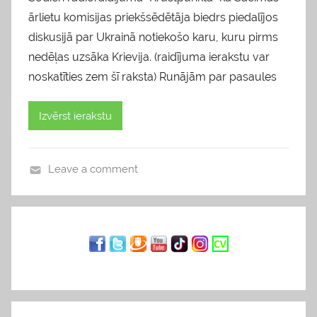
ārlietu komisijas priekšsēdētāja biedrs piedalījos
diskusijā par Ukrainā notiekošo karu, kuru pirms
nedēļas uzsāka Krievija. (raidījuma ierakstu var
noskatīties zem šī raksta) Runājām par pasaules
Izvērst ierakstu
Leave a comment
b
l
o
g
s