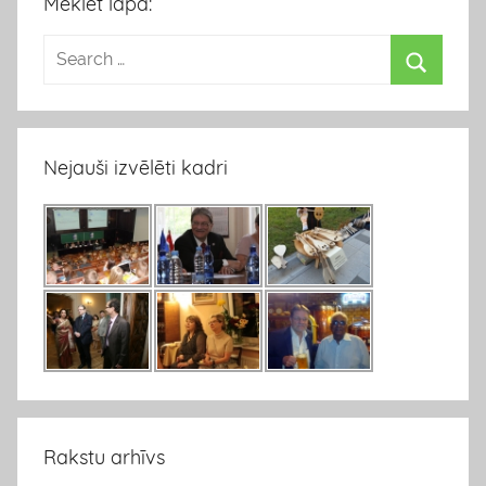
Meklēt lapā:
Nejauši izvēlēti kadri
Rakstu arhīvs