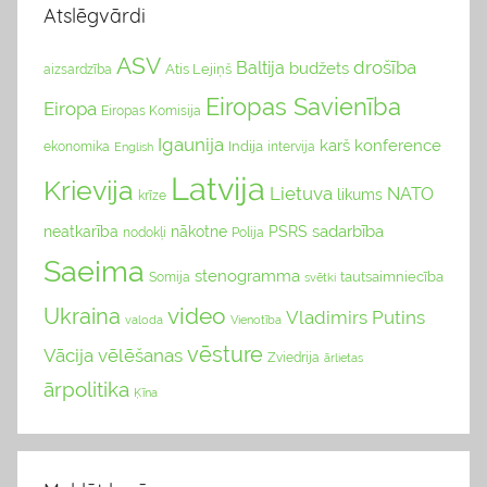
Atslēgvārdi
ASV
drošība
Baltija
budžets
Atis Lejiņš
aizsardzība
Eiropas Savienība
Eiropa
Eiropas Komisija
Igaunija
karš
konference
Indija
ekonomika
English
intervija
Latvija
Krievija
Lietuva
NATO
likums
krīze
sadarbība
neatkarība
nākotne
PSRS
nodokļi
Polija
Saeima
stenogramma
tautsaimniecība
Somija
svētki
video
Ukraina
Vladimirs Putins
valoda
Vienotība
vēsture
Vācija
vēlēšanas
Zviedrija
ārlietas
ārpolitika
Ķīna