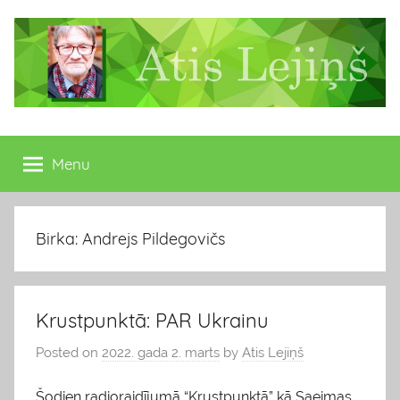
Skip
to
content
Atis
Latvijas
Republikas
Menu
Lejiņš
13.
Saeimas
deputāts
Birka: Andrejs Pildegovičs
Krustpunktā: PAR Ukrainu
Posted on
2022. gada 2. marts
by
Atis Lejiņš
Šodien radioraidījumā “Krustpunktā” kā Saeimas