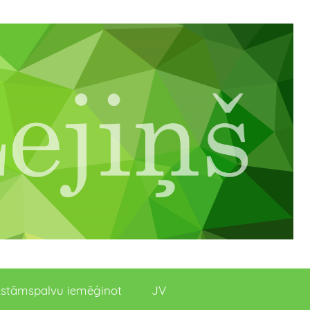
stāmspalvu iemēģinot
JV