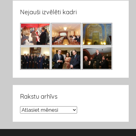
Nejauši izvēlēti kadri
Rakstu arhīvs
R
a
k