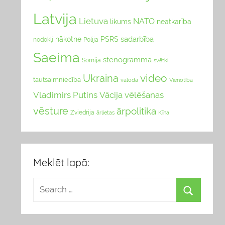
Latvija
Lietuva
NATO
likums
neatkarība
sadarbība
nākotne
PSRS
nodokļi
Polija
Saeima
stenogramma
Somija
svētki
video
Ukraina
tautsaimniecība
valoda
Vienotība
Vladimirs Putins
Vācija
vēlēšanas
vēsture
ārpolitika
Zviedrija
Ķīna
ārlietas
Meklēt lapā: