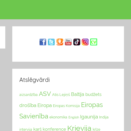
Atslēgvārdi
ASV
Baltija
budžets
Atis Lejiņš
aizsardzība
Eiropas
drošība
Eiropa
Eiropas Komisija
Savienība
Igaunija
Indija
ekonomika
English
Krievija
karš
konference
intervija
krīze