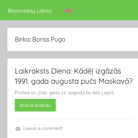
deputāts
Bloomsday Latvia
Birka: Boriss Pugo
Laikraksts Diena: Kādēļ izgāzās
1991. gada augusta pučs Maskavā?
Posted on
2012. gada 22. augusts
by
Atis Lejiņš
Izvērst ierakstu
Leave a comment
v