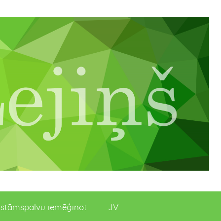
stāmspalvu iemēģinot
JV