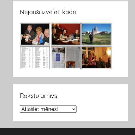
Nejauši izvēlēti kadri
Rakstu arhīvs
R
a
k