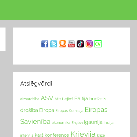
Atslēgvārdi
ASV
Baltija
budžets
Atis Lejiņš
aizsardzība
Eiropas
drošība
Eiropa
Eiropas Komisija
Savienība
Igaunija
Indija
ekonomika
English
Krievija
karš
konference
intervija
krīze