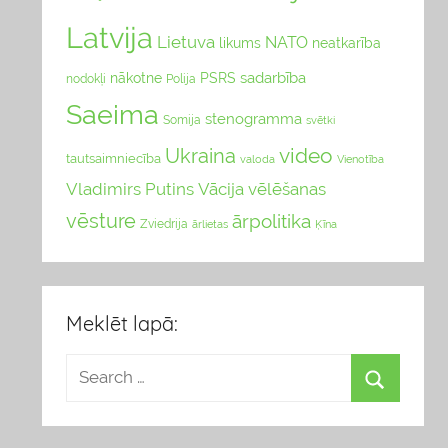
Latvija
Lietuva
NATO
likums
neatkarība
sadarbība
nākotne
PSRS
nodokļi
Polija
Saeima
stenogramma
Somija
svētki
video
Ukraina
tautsaimniecība
valoda
Vienotība
Vladimirs Putins
Vācija
vēlēšanas
vēsture
ārpolitika
Zviedrija
Ķīna
ārlietas
Meklēt lapā: