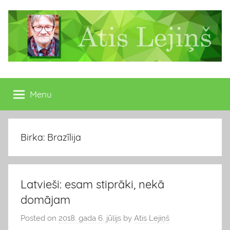
Skip
to
content
Atis
Latvijas
Republikas
Menu
Lejiņš
13.
Saeimas
deputāts
Birka: Brazīlija
Latvieši: esam stiprāki, nekā
domājam
Posted on
2018. gada 6. jūlijs
by
Atis Lejiņš