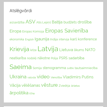
Atslēgvārdi
ASV
drošība
Baltija
budžets
Atis Lejiņš
aizsardzība
Eiropas Savienība
Eiropa
Eiropas Komisija
Igaunija
karš
konference
Indija
ekonomika
English
intervija
Latvija
Krievija
Lietuva
NATO
likums
krīze
sadarbība
neatkarība
nākotne
PSRS
nodokļi
Polija
Saeima
stenogramma
tautsaimniecība
Somija
svētki
video
Ukraina
Vladimirs Putins
valoda
Vienotība
vēsture
Vācija
vēlēšanas
Zviedrija
ārlietas
ārpolitika
Ķīna