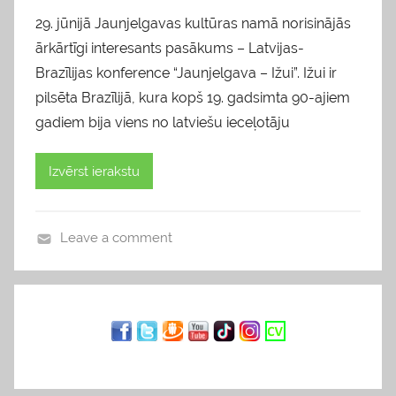
29. jūnijā Jaunjelgavas kultūras namā norisinājās
ārkārtīgi interesants pasākums – Latvijas-
Brazīlijas konference “Jaunjelgava – Ižui”. Ižui ir
pilsēta Brazīlijā, kura kopš 19. gadsimta 90-ajiem
gadiem bija viens no latviešu ieceļotāju
Izvērst ierakstu
Leave a comment
b
l
o
g
s