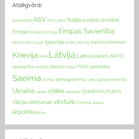
Atslēgvārdi
ASV
drošība
Baltija
budžets
Atis Lejiņš
aizsardzība
Eiropas Savienība
Eiropa
Eiropas Komisija
Igaunija
karš
konference
Indija
ekonomika
English
intervija
Latvija
Krievija
Lietuva
NATO
likums
krīze
sadarbība
neatkarība
nākotne
PSRS
nodokļi
Polija
Saeima
stenogramma
tautsaimniecība
Somija
svētki
video
Ukraina
Vladimirs Putins
valoda
Vienotība
vēsture
Vācija
vēlēšanas
Zviedrija
ārlietas
ārpolitika
Ķīna