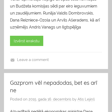
un Budžeta komisijas sēdi par eiro ieguvumiem
un zaudējumiem. Runāja Valdis Dombrovskis,
Dana Reizniece-Ozola un Arvils Ašeradens, kā arī
uzņēmējs Andris Vanags un Ilgtspējīga
Izvērst ierakstu
Leave a comment
b
l
o
Gazprom vēl nepadodas, bet es arī
g
ne
s
Posted on
2015. gada 16. decembris
by
Atis Lejiņš
Aizvadītajā nedēļā ekonomikas ministre Dana