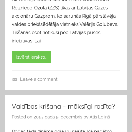
Reizniece-Ozola (ZZS) tikās ar Latvijas Gāzes
akcionāru Gazprom, ko sarunās Rīgā pārstāvēja
valdes priekšsēdētāja vietnieks Valērijs Golubevs.
Tikšanās esot notikusi pēc Latvijas puses
iniciatīvas. Lai
Izvērst ierakstu
Leave a comment
b
l
o
Valdības krišana – mākslīgi radīta?
g
Posted on
2015. gada 9. decembris
by
Atis Lejiņš
s
Rodas tāda zināma deja vu sajūta. Kā pagātnē,