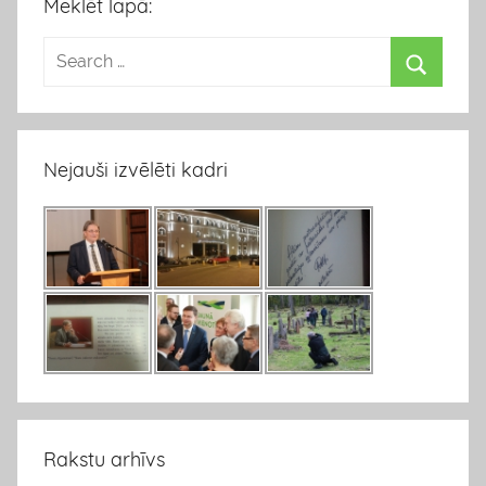
Meklēt lapā:
Nejauši izvēlēti kadri
Rakstu arhīvs