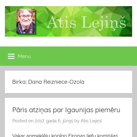
Skip
to
content
Atis
Latvijas
Republikas
Menu
Lejiņš
13.
Saeimas
deputāts
Birka: Dana Reizniece-Ozola
Pāris atziņas par Igaunijas piemēru
Posted on
2017. gada 6. jūnijs
by
Atis Lejiņš
Vakar apmeklēju kopīgo Eiropas lietu komisijas