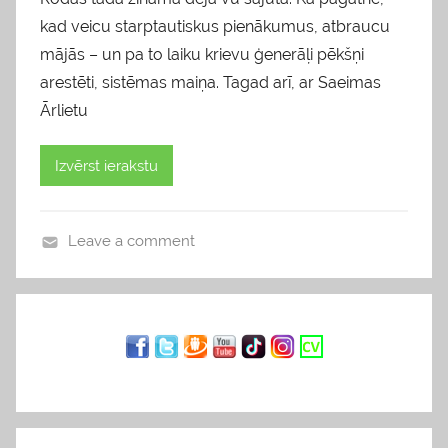
kad veicu starptautiskus pienākumus, atbraucu
mājās – un pa to laiku krievu ģenerāļi pēkšņi
arestēti, sistēmas maiņa. Tagad arī, ar Saeimas
Ārlietu
Izvērst ierakstu
Leave a comment
b
l
o
g
s