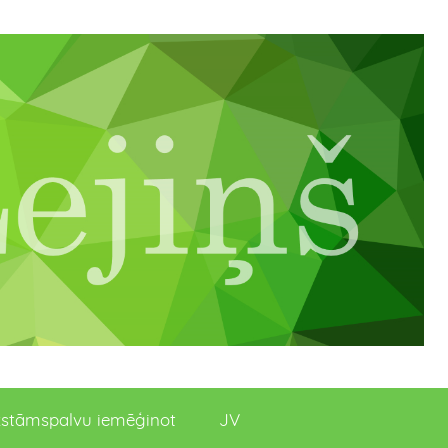
stāmspalvu iemēģinot
JV