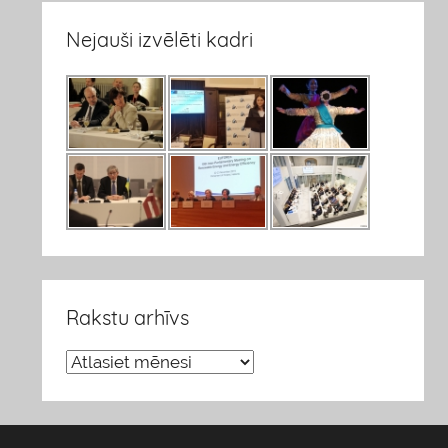
Nejauši izvēlēti kadri
Rakstu arhīvs
R
a
k