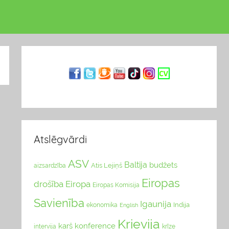
Atslēgvārdi
ASV
Baltija
budžets
Atis Lejiņš
aizsardzība
Eiropas
drošība
Eiropa
Eiropas Komisija
Savienība
Igaunija
Indija
ekonomika
English
Krievija
karš
konference
intervija
krīze