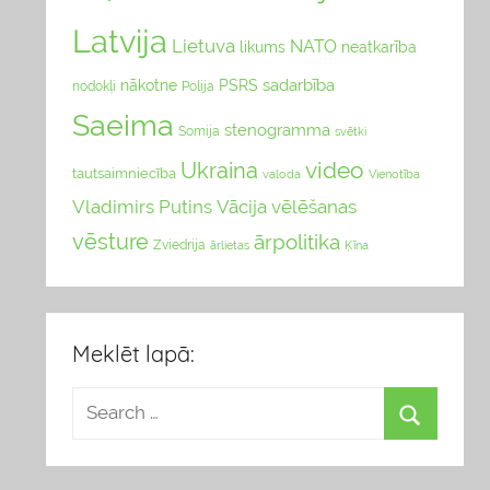
Latvija
Lietuva
NATO
likums
neatkarība
sadarbība
nākotne
PSRS
nodokļi
Polija
Saeima
stenogramma
Somija
svētki
video
Ukraina
tautsaimniecība
valoda
Vienotība
Vladimirs Putins
Vācija
vēlēšanas
vēsture
ārpolitika
Zviedrija
Ķīna
ārlietas
Meklēt lapā: