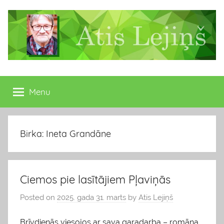
Skip
to
content
Atis
Latvijas
Republikas
Menu
Lejiņš
13.
Saeimas
deputāts
Birka: Ineta Grandāne
Ciemos pie lasītājiem Pļaviņās
Posted on
2025. gada 31. marts
by
Atis Lejiņš
Brīvdienās viesojos ar sava garadarba – romāna