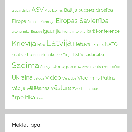
ASV
drošība
Baltija
budžets
Atis Lejiņš
aizsardzība
Eiropas Savienība
Eiropa
Eiropas Komisija
Igaunija
karš
konference
Indija
ekonomika
English
intervija
Latvija
Krievija
Lietuva
NATO
likums
krīze
sadarbība
neatkarība
nākotne
PSRS
nodokļi
Polija
Saeima
stenogramma
tautsaimniecība
Somija
svētki
video
Ukraina
Vladimirs Putins
valoda
Vienotība
vēsture
Vācija
vēlēšanas
Zviedrija
ārlietas
ārpolitika
Ķīna
Meklēt lapā: