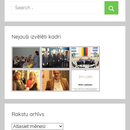
Nejauši izvēlēti kadri
Rakstu arhīvs
R