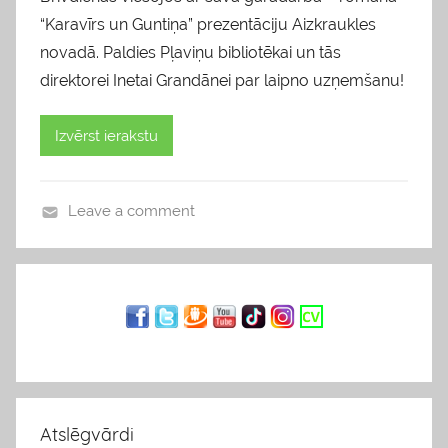
“Karavīrs un Guntiņa” prezentāciju Aizkraukles
novadā. Paldies Pļaviņu bibliotēkai un tās
direktorei Inetai Grandānei par laipno uzņemšanu!
Izvērst ierakstu
Leave a comment
b
l
o
g
s
Atslēgvārdi