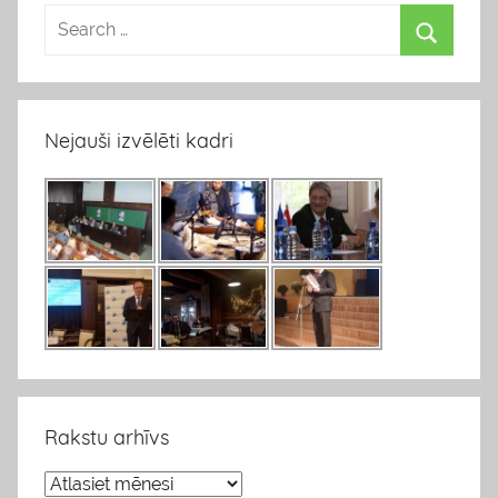
Nejauši izvēlēti kadri
Rakstu arhīvs
R