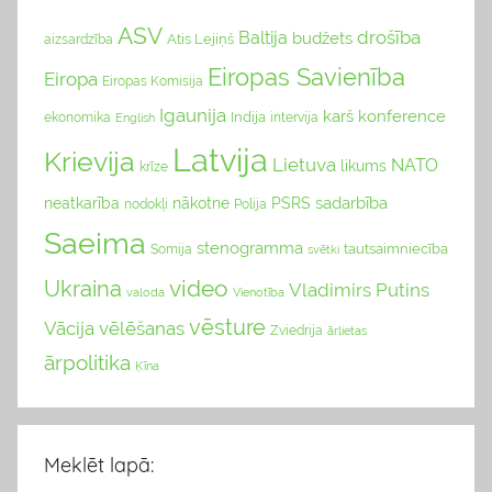
ASV
drošība
Baltija
budžets
Atis Lejiņš
aizsardzība
Eiropas Savienība
Eiropa
Eiropas Komisija
Igaunija
karš
konference
Indija
ekonomika
English
intervija
Latvija
Krievija
Lietuva
NATO
likums
krīze
sadarbība
neatkarība
nākotne
PSRS
nodokļi
Polija
Saeima
stenogramma
tautsaimniecība
Somija
svētki
video
Ukraina
Vladimirs Putins
valoda
Vienotība
vēsture
Vācija
vēlēšanas
Zviedrija
ārlietas
ārpolitika
Ķīna
Meklēt lapā: