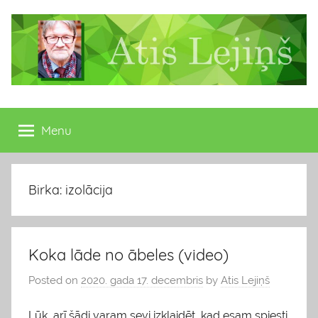
Skip
to
content
Atis
Latvijas
Republikas
Menu
Lejiņš
13.
Saeimas
deputāts
Birka: izolācija
Koka lāde no ābeles (video)
Posted on
2020. gada 17. decembris
by
Atis Lejiņš
Lūk, arī šādi varam sevi izklaidēt, kad esam spiesti