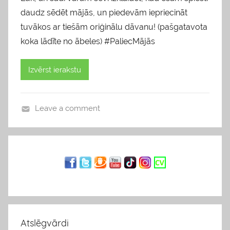
daudz sēdēt mājās, un piedevām iepriecināt
tuvākos ar tiešām oriģinālu dāvanu! (pašgatavota
koka lādīte no ābeles) #PaliecMājās
Izvērst ierakstu
Leave a comment
b
l
o
g
s
Atslēgvārdi