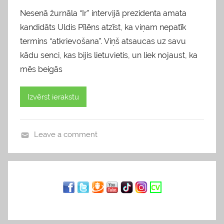
Nesenā žurnāla “Ir” intervijā prezidenta amata
kandidāts Uldis Pīlēns atzīst, ka viņam nepatīk
termins “atkrievošana”. Viņš atsaucas uz savu
kādu senci, kas bijis lietuvietis, un liek nojaust, ka
mēs beigās
Izvērst ierakstu
Leave a comment
b
l
o
g
s