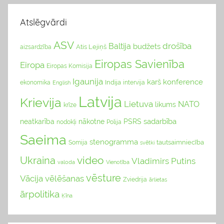
Atslēgvārdi
ASV
drošība
Baltija
budžets
Atis Lejiņš
aizsardzība
Eiropas Savienība
Eiropa
Eiropas Komisija
Igaunija
karš
konference
Indija
ekonomika
English
intervija
Latvija
Krievija
Lietuva
NATO
likums
krīze
sadarbība
neatkarība
nākotne
PSRS
nodokļi
Polija
Saeima
stenogramma
tautsaimniecība
Somija
svētki
video
Ukraina
Vladimirs Putins
valoda
Vienotība
vēsture
Vācija
vēlēšanas
Zviedrija
ārlietas
ārpolitika
Ķīna