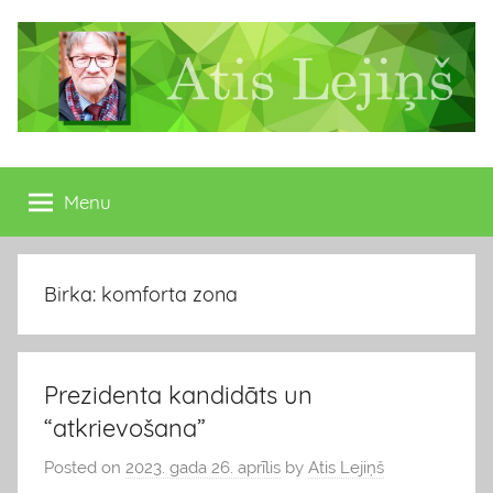
Skip
to
content
Atis
Latvijas
Republikas
Menu
Lejiņš
13.
Saeimas
deputāts
Birka: komforta zona
Prezidenta kandidāts un
“atkrievošana”
Posted on
2023. gada 26. aprīlis
by
Atis Lejiņš