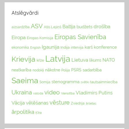
Atslēgvārdi
ASV
drošība
Baltija
budžets
Atis Lejiņš
aizsardzība
Eiropas Savienība
Eiropa
Eiropas Komisija
Igaunija
karš
konference
Indija
ekonomika
English
intervija
Latvija
Krievija
Lietuva
NATO
likums
krīze
sadarbība
neatkarība
nākotne
PSRS
nodokļi
Polija
Saeima
stenogramma
tautsaimniecība
Somija
svētki
video
Ukraina
Vladimirs Putins
valoda
Vienotība
vēsture
Vācija
vēlēšanas
Zviedrija
ārlietas
ārpolitika
Ķīna