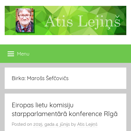
Skip
to
content
Atis
Latvijas
Republikas
Menu
Lejiņš
13.
Saeimas
deputāts
Birka: Marošs Šefčovičs
Eiropas lietu komisiju
starpparlamentārā konference Rīgā
Posted on
2015. gada 4. jūnijs
by
Atis Lejiņš