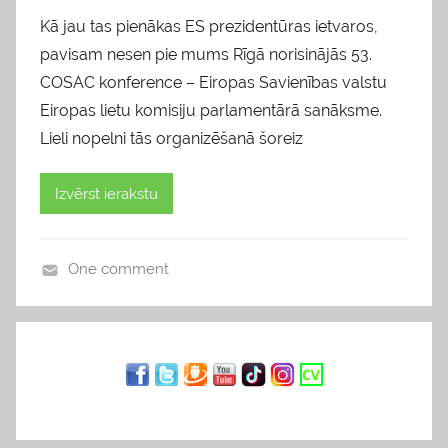
Kā jau tas pienākas ES prezidentūras ietvaros,
pavisam nesen pie mums Rīgā norisinājās 53.
COSAC konference – Eiropas Savienības valstu
Eiropas lietu komisiju parlamentārā sanāksme.
Lieli nopelni tās organizēšanā šoreiz
Izvērst ierakstu
One comment
b
l
o
g
s