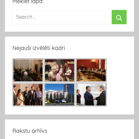
Meklēt lapā:
Nejauši izvēlēti kadri
Rakstu arhīvs