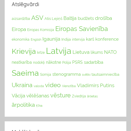
Atslēgvārdi
ASV
drošība
Baltija
budžets
Atis Lejiņš
aizsardzība
Eiropas Savienība
Eiropa
Eiropas Komisija
Igaunija
karš
konference
Indija
ekonomika
English
intervija
Latvija
Krievija
Lietuva
NATO
likums
krīze
sadarbība
neatkarība
nākotne
PSRS
nodokļi
Polija
Saeima
stenogramma
tautsaimniecība
Somija
svētki
video
Ukraina
Vladimirs Putins
valoda
Vienotība
vēsture
Vācija
vēlēšanas
Zviedrija
ārlietas
ārpolitika
Ķīna