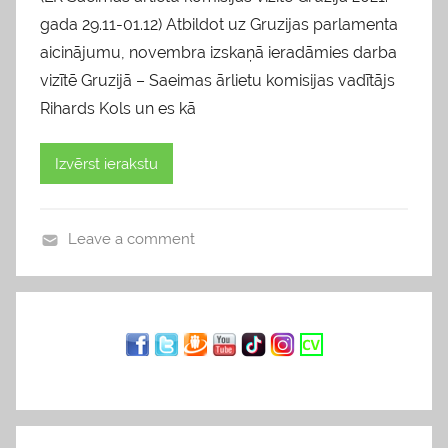
gada 29.11-01.12) Atbildot uz Gruzijas parlamenta
aicinājumu, novembra izskaņā ieradāmies darba
vizītē Gruzijā – Saeimas ārlietu komisijas vadītājs
Rihards Kols un es kā
Izvērst ierakstu
Leave a comment
b
l
o
g
s