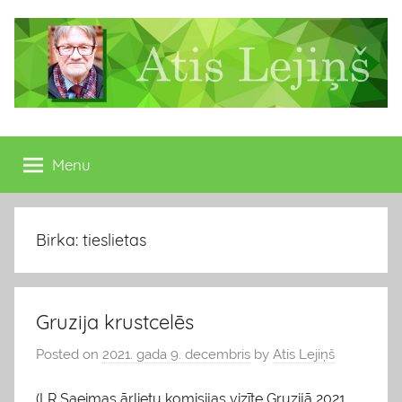
Skip
to
content
Atis
Latvijas
Republikas
Menu
Lejiņš
13.
Saeimas
deputāts
Birka: tieslietas
Gruzija krustcelēs
Posted on
2021. gada 9. decembris
by
Atis Lejiņš
(LR Saeimas ārlietu komisijas vizīte Gruzijā 2021.