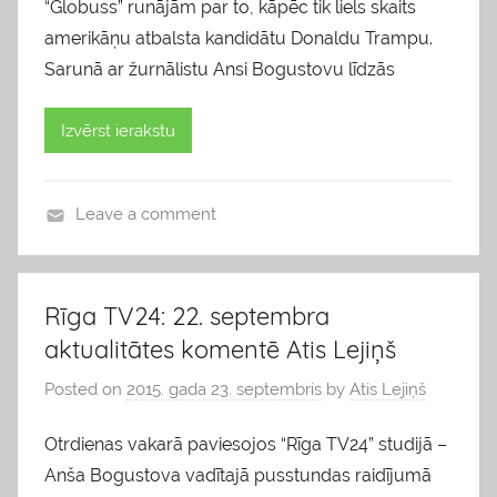
“Globuss” runājām par to, kāpēc tik liels skaits
amerikāņu atbalsta kandidātu Donaldu Trampu.
Sarunā ar žurnālistu Ansi Bogustovu līdzās
Izvērst ierakstu
Leave a comment
b
l
o
Rīga TV24: 22. septembra
g
aktualitātes komentē Atis Lejiņš
s
Posted on
2015. gada 23. septembris
by
Atis Lejiņš
Otrdienas vakarā paviesojos “Rīga TV24” studijā –
Anša Bogustova vadītajā pusstundas raidījumā