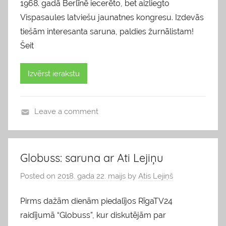
1968. gadā Berlīnē iecerēto, bet aizliegto
Vispasaules latviešu jaunatnes kongresu. Izdevās
tiešām interesanta saruna, paldies žurnālistam!
Šeit
Izvērst ierakstu
Leave a comment
b
l
o
Globuss: saruna ar Ati Lejiņu
g
Posted on
2018. gada 22. maijs
by
Atis Lejiņš
s
Pirms dažām dienām piedalījos RīgaTV24
raidījumā “Globuss”, kur diskutējām par