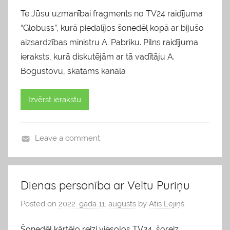
Te Jūsu uzmanībai fragments no TV24 raidījuma
“Globuss”, kurā piedalījos šonedēļ kopā ar bijušo
aizsardzības ministru A. Pabriku. Pilns raidījuma
ieraksts, kurā diskutējām ar tā vadītāju A.
Bogustovu, skatāms kanāla
Izvērst ierakstu
Leave a comment
b
l
o
Dienas personība ar Veltu Puriņu
g
Posted on
2022. gada 11. augusts
by
Atis Lejiņš
s
Šonedēļ kārtējo reizi viesojos TV24, šoreiz