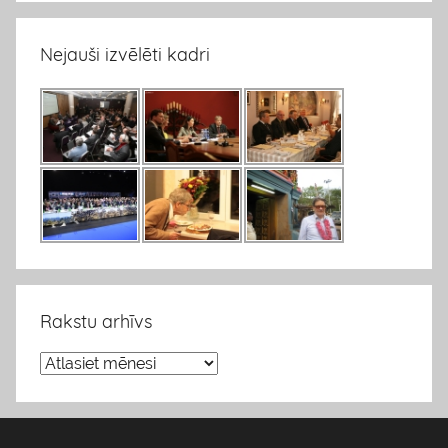
Nejauši izvēlēti kadri
Rakstu arhīvs
R
a
k
s