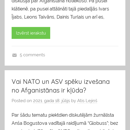
diskusija par Afganistānā notiekošo. Pa pusei
klātienē, pa pusei attālināti tajā piedalījās Ivars
Ījabs, Leons Taivāns, Dainis Turlais un arī es,
Izvērst ierakstu
5 comments
b
l
o
Vai NATO un ASV spēku izvešana
g
no Afganistānas ir kļūda?
s
Posted on
2021. gada 18. jūlijs
by
Atis Lejiņš
Par šādu tematu piektdien diskutējām žurnālista
Anša Bogustova vadītajā raidījumā “Globuss”; bez