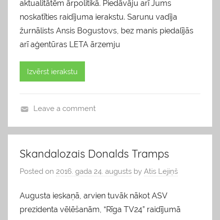
aktualitātēm ārpolitikā. Piedāvāju arī Jums
noskatīties raidījuma ierakstu. Sarunu vadīja
žurnālists Ansis Bogustovs, bez manis piedalījās
arī aģentūras LETA ārzemju
Izvērst ierakstu
Leave a comment
b
l
o
Skandalozais Donalds Tramps
g
Posted on
2016. gada 24. augusts
by
Atis Lejiņš
s
Augusta ieskaņā, arvien tuvāk nākot ASV
prezidenta vēlēšanām, “Rīga TV24” raidījumā