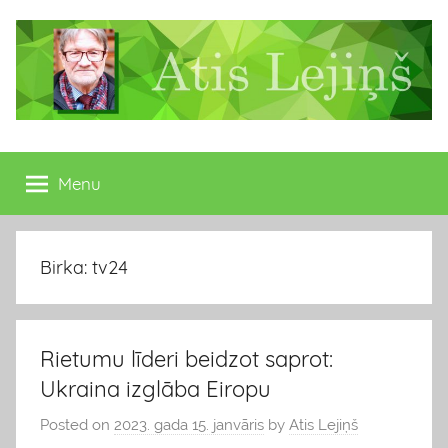
Skip
to
content
Atis
Latvijas
Republikas
Menu
Lejiņš
13.
Saeimas
deputāts
Birka: tv24
Rietumu līderi beidzot saprot:
Ukraina izglāba Eiropu
Posted on
2023. gada 15. janvāris
by
Atis Lejiņš