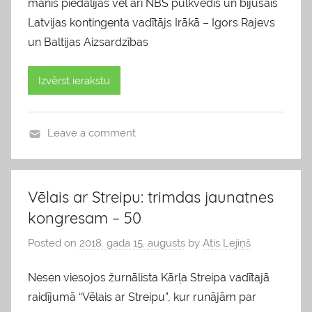
manis piedalījās vēl arī NBS pulkvedis un bijušais
Latvijas kontingenta vadītājs Irākā – Igors Rajevs
un Baltijas Aizsardzības
Izvērst ierakstu
Leave a comment
b
l
o
Vēlais ar Streipu: trimdas jaunatnes
g
kongresam – 50
s
Posted on
2018. gada 15. augusts
by
Atis Lejiņš
Nesen viesojos žurnālista Kārļa Streipa vadītajā
raidījumā “Vēlais ar Streipu”, kur runājām par