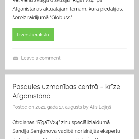
Vēl viena svaiga diskusija “RīgaTV24” par
Afganistānas aktuālajām tēmām, kurā piedalījos,
šoreiz raidījumā “Globuss”.
Izvērst ierakstu
Leave a comment
b
l
o
Pasaules uzmanības centrā – krīze
g
Afganistānā
s
Posted on
2021. gada 17. augusts
by
Atis Lejiņš
Otrdienas “RīgaTV24” ziņu speciālizlaidumā
Sandija Semjonova vadībā norisinājās ekspertu