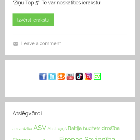
“Ziņu Top 5”. Te var noskatīties ierakstu!
Izvērst ierakstu
Leave a comment
b
l
o
g
s
Atslēgvārdi
ASV
drošība
Baltija
budžets
Atis Lejiņš
aizsardzība
Eiropas Savienība