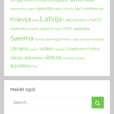
Eiropa
Eiropas Komisija
Igaunija
karš
konference
Indija
ekonomika
English
intervija
Latvija
Krievija
Lietuva
NATO
likums
krīze
sadarbība
neatkarība
nākotne
PSRS
nodokļi
Polija
Saeima
stenogramma
tautsaimniecība
Somija
svētki
video
Ukraina
Vladimirs Putins
valoda
Vienotība
vēsture
Vācija
vēlēšanas
Zviedrija
ārlietas
ārpolitika
Ķīna
Meklēt lapā: