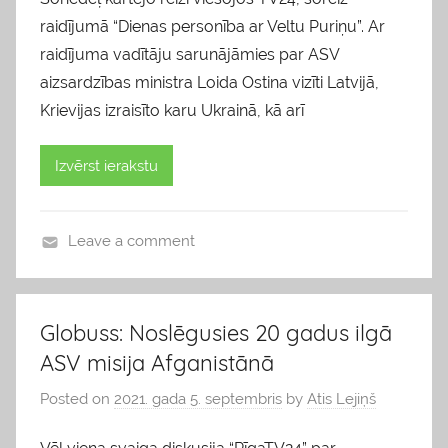
raidījumā “Dienas personība ar Veltu Puriņu”. Ar
raidījuma vadītāju sarunājāmies par ASV
aizsardzības ministra Loida Ostina vizīti Latvijā,
Krievijas izraisīto karu Ukrainā, kā arī
Izvērst ierakstu
Leave a comment
b
l
o
Globuss: Noslēgusies 20 gadus ilgā
g
ASV misija Afganistānā
s
Posted on
2021. gada 5. septembris
by
Atis Lejiņš