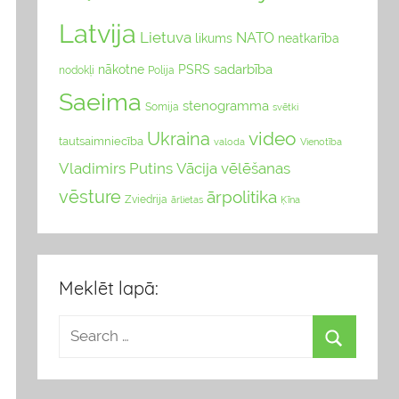
Latvija
Lietuva
NATO
likums
neatkarība
sadarbība
nākotne
PSRS
nodokļi
Polija
Saeima
stenogramma
Somija
svētki
video
Ukraina
tautsaimniecība
valoda
Vienotība
Vladimirs Putins
Vācija
vēlēšanas
vēsture
ārpolitika
Zviedrija
Ķīna
ārlietas
Meklēt lapā: