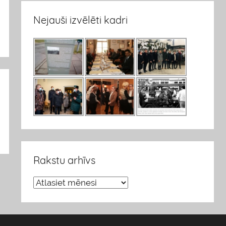
Nejauši izvēlēti kadri
Rakstu arhīvs
R
a
k