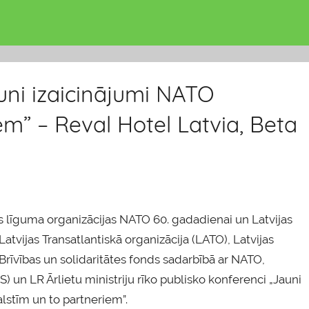
uni izaicinājumi NATO
em” – Reval Hotel Latvia, Beta
s līguma organizācijas NATO 60. gadadienai un Latvijas
atvijas Transatlantiskā organizācija (LATO), Latvijas
), Brīvības un solidaritātes fonds sadarbībā ar NATO,
) un LR Ārlietu ministriju rīko publisko konferenci „Jauni
lstīm un to partneriem”.