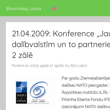
deputāts
Bloomsday Latvia
21.04.2009: Konference „Ja
dalībvalstīm un to partneri
2 zālē
Posted on
2009. gada 17. aprīlis
by
Atis Lejiņš
Par godu Ziemeļatlantija
dalības NATO piecgadei, L
Ārpolitikas institūts (LĀI
Frīdriha Eberta Fondu (FES
izaicinājumi NATO dalībva