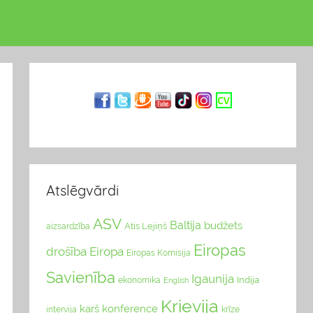
Atslēgvārdi
ASV
Baltija
budžets
Atis Lejiņš
aizsardzība
Eiropas
drošība
Eiropa
Eiropas Komisija
Savienība
Igaunija
Indija
ekonomika
English
Krievija
karš
konference
intervija
krīze