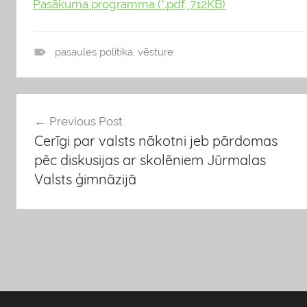
Pasākuma programma (*.pdf, 712KB)
pasaules politika
,
vēsture
P
a
s
Ziņu
Previous Post
ā
Cerīgi par valsts nākotni jeb pārdomas
k
izvēlne
pēc diskusijas ar skolēniem Jūrmalas
u
Valsts ģimnāzijā
m
i