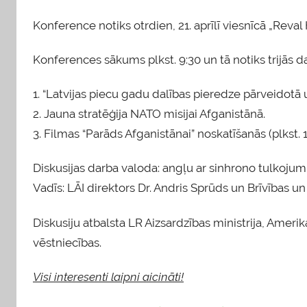
Konference notiks otrdien, 21. aprīlī viesnīcā „Reval H
Konferences sākums plkst. 9:30 un tā notiks trijās da
1. “Latvijas piecu gadu dalības pieredze pārveidotā
2. Jauna stratēģija NATO misijai Afganistānā.
3. Filmas “Parāds Afganistānai” noskatīšanās (plkst. 1
Diskusijas darba valoda: angļu ar sinhrono tulkojum
Vadīs: LĀI direktors Dr. Andris Sprūds un Brīvības un
Diskusiju atbalsta LR Aizsardzības ministrija, Ameri
vēstniecības.
Visi interesenti laipni aicināti!