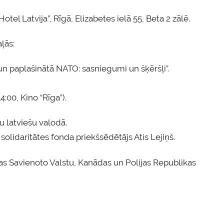
otel Latvija”, Rīgā, Elizabetes ielā 55, Beta 2 zālē.
ļās:
 un paplašinātā NATO: sasniegumi un šķēršļi”.
4:00, Kino “Rīga”).
u latviešu valodā.
 solidaritātes fonda priekšsēdētājs Atis Lejiņš.
kas Savienoto Valstu, Kanādas un Polijas Republikas