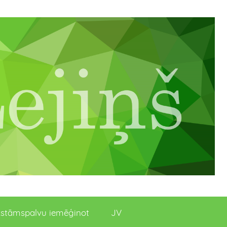
stāmspalvu iemēģinot
JV