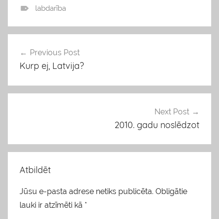
labdarība
b
l
o
Previous Post
Ziņu
g
Kurp ej, Latvija?
izvēlne
s
Next Post
2010. gadu noslēdzot
Atbildēt
Jūsu e-pasta adrese netiks publicēta.
Obligātie
lauki ir atzīmēti kā
*