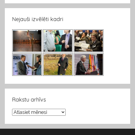
Nejauši izvēlēti kadri
Rakstu arhīvs
R
a
k