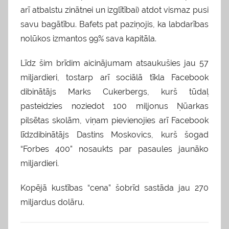
arī atbalstu zinātnei un izglītībai) atdot vismaz pusi
savu bagātību. Bafets pat paziņojis, ka labdarības
nolūkos izmantos 99% sava kapitāla.
Līdz šim brīdim aicinājumam atsaukušies jau 57
miljardieri, tostarp arī sociālā tīkla Facebook
dibinātājs Marks Cukerbergs, kurš tūdaļ
pasteidzies noziedot 100 miljonus Ņūarkas
pilsētas skolām, viņam pievienojies arī Facebook
līdzdibinātājs Dastins Moskovics, kurš šogad
“Forbes 400” nosaukts par pasaules jaunāko
miljardieri.
Kopējā kustības “cena” šobrīd sastāda jau 270
miljardus dolāru.