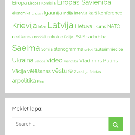
Eiropas Savienība
Eiropa
Eiropas Komisija
Igaunija
karš
konference
Indija
ekonomika
English
intervija
Latvija
Krievija
Lietuva
NATO
likums
krīze
sadarbība
neatkarība
nākotne
PSRS
nodokļi
Polija
Saeima
stenogramma
tautsaimniecība
Somija
svētki
video
Ukraina
Vladimirs Putins
valoda
Vienotība
vēsture
Vācija
vēlēšanas
Zviedrija
ārlietas
ārpolitika
Ķīna
Meklēt lapā: