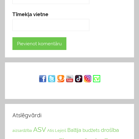
Tīmekļa vietne
Atslēgvārdi
ASV
drošība
Baltija
budžets
Atis Lejiņš
aizsardzība