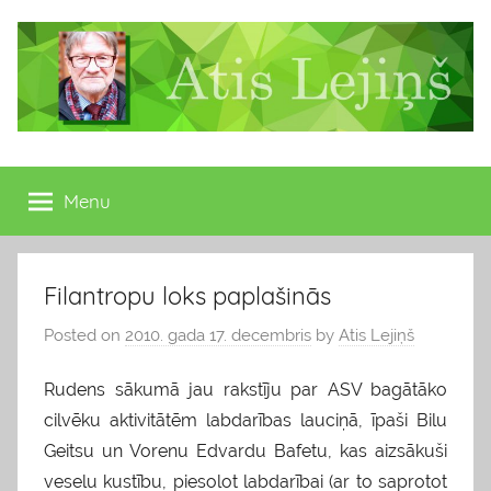
Skip
to
content
Atis
Latvijas
Republikas
Menu
Lejiņš
13.
Saeimas
deputāts
Filantropu loks paplašinās
Posted on
2010. gada 17. decembris
by
Atis Lejiņš
Rudens sākumā jau rakstīju par ASV bagātāko
cilvēku aktivitātēm labdarības lauciņā, īpaši Bilu
Geitsu un Vorenu Edvardu Bafetu, kas aizsākuši
veselu kustību, piesolot labdarībai (ar to saprotot