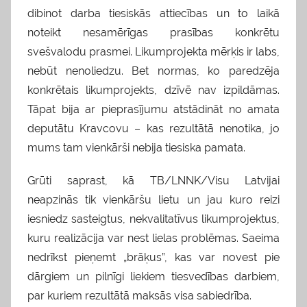
dibinot darba tiesiskās attiecības un to laikā
noteikt nesamērīgas prasības konkrētu
svešvalodu prasmei. Likumprojekta mērķis ir labs,
nebūt nenoliedzu. Bet normas, ko paredzēja
konkrētais likumprojekts, dzīvē nav izpildāmas.
Tāpat bija ar pieprasījumu atstādināt no amata
deputātu Kravcovu – kas rezultātā nenotika, jo
mums tam vienkārši nebija tiesiska pamata.
Grūti saprast, kā TB/LNNK/Visu Latvijai
neapzinās tik vienkāršu lietu un jau kuro reizi
iesniedz sasteigtus, nekvalitatīvus likumprojektus,
kuru realizācija var nest lielas problēmas. Saeima
nedrīkst pieņemt „brāķus”, kas var novest pie
dārgiem un pilnīgi liekiem tiesvedības darbiem,
par kuriem rezultātā maksās visa sabiedrība.