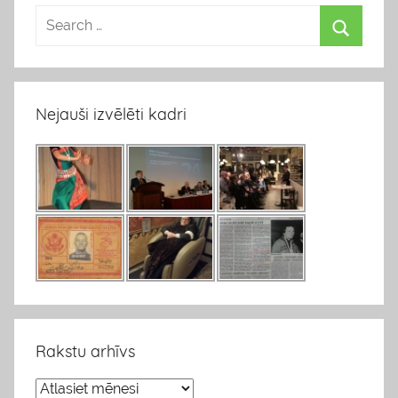
Nejauši izvēlēti kadri
Rakstu arhīvs
R