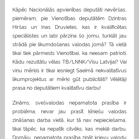
Kāpēc Nacionālās apvienības deputāti nevēršas,
piemēram, pie Vienotības deputātēm Dzintras
Hiršas un Inas Druvietes, kas ir kvalificētas
speciālistes un labi pārzina šo jomu, turklāt jau
strādā pie likumdošanas valodas jomā? Tā vietā
tikai tiek pārmests Vienotībai, ka neesam patrioti.
Kādu rezultātu vēlas TB/LNNK/Visu Latvijai? Vai
viņu mērķis ir tikai iesniegt Saeimā nekvalitatīvus
likumprojektus ar mērķi gūt publicitāti? Vēlētāji
prasa no deputātiem kvalitatīvu darbu!
Zināms, svešvalodas nepamatota prasība ir
problēma, nevar jau prasīt ķīniešu valodas
zināšanas darba vietā, kur tā nav nepieciešama,
tikai tāpēc, ka nepatīk cilvēks, kas meklē darbu.
Domāju, nepamatota prasība zināt krievu valodu