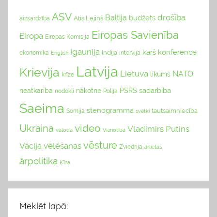
ASV
drošība
Baltija
budžets
Atis Lejiņš
aizsardzība
Eiropas Savienība
Eiropa
Eiropas Komisija
Igaunija
karš
konference
Indija
ekonomika
English
intervija
Latvija
Krievija
Lietuva
NATO
likums
krīze
sadarbība
neatkarība
nākotne
PSRS
nodokļi
Polija
Saeima
stenogramma
tautsaimniecība
Somija
svētki
video
Ukraina
Vladimirs Putins
valoda
Vienotība
vēsture
Vācija
vēlēšanas
Zviedrija
ārlietas
ārpolitika
Ķīna
Meklēt lapā: