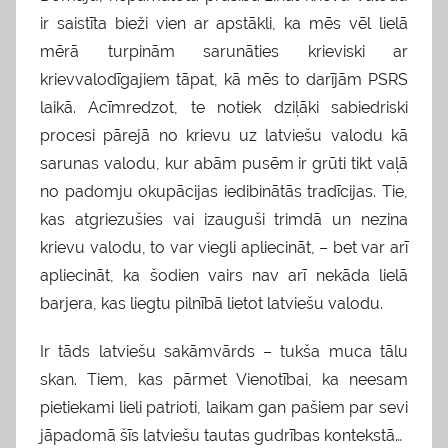
ir saistīta bieži vien ar apstākli, ka mēs vēl lielā
mērā turpinām sarunāties krieviski ar
krievvalodīgajiem tāpat, kā mēs to darījām PSRS
laikā. Acīmredzot, te notiek dziļāki sabiedriski
procesi pārejā no krievu uz latviešu valodu kā
sarunas valodu, kur abām pusēm ir grūti tikt vaļā
no padomju okupācijas iedibinātās tradīcijas. Tie,
kas atgriezušies vai izauguši trimdā un nezina
krievu valodu, to var viegli apliecināt, – bet var arī
apliecināt, ka šodien vairs nav arī nekāda lielā
barjera, kas liegtu pilnībā lietot latviešu valodu.
Ir tāds latviešu sakāmvārds – tukša muca tālu
skan. Tiem, kas pārmet Vienotībai, ka neesam
pietiekami lieli patrioti, laikam gan pašiem par sevi
jāpadomā šīs latviešu tautas gudrības kontekstā…