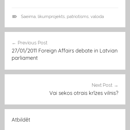
Saeima
,
likumprojekts
,
patriotisms
,
valoda
b
l
o
Previous Post
Ziņu
g
27/01/2011 Foreign Affairs debate in Latvian
izvēlne
s
parliament
Next Post
Vai sekos otrais krīzes vilnis?
Atbildēt