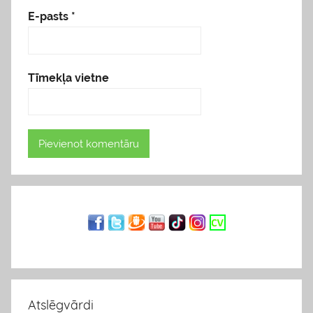
E-pasts
*
Tīmekļa vietne
Atslēgvārdi