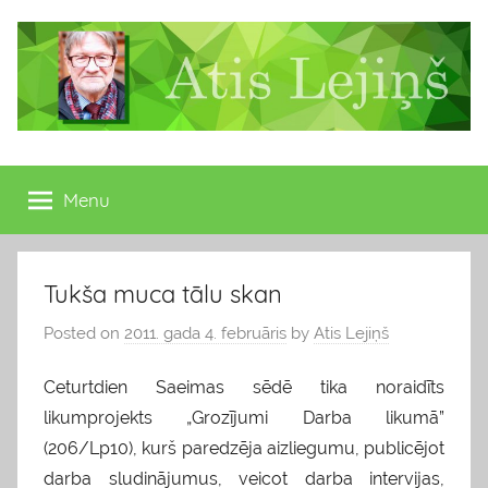
Skip
to
content
Atis
Latvijas
Republikas
Menu
Lejiņš
13.
Saeimas
deputāts
Tukša muca tālu skan
Posted on
2011. gada 4. februāris
by
Atis Lejiņš
Ceturtdien Saeimas sēdē tika noraidīts
likumprojekts „Grozījumi Darba likumā”
(206/Lp10), kurš paredzēja aizliegumu, publicējot
darba sludinājumus, veicot darba intervijas,