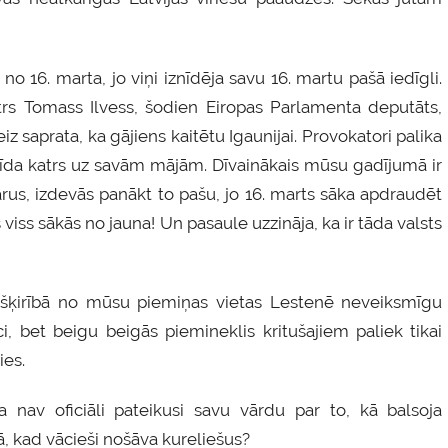
no 16. marta, jo viņi iznīdēja savu 16. martu pašā iedīgli.
strs Tomass Ilvess, šodien Eiropas Parlamenta deputāts,
iz saprata, ka gājiens kaitētu Igaunijai. Provokatori palika
klīda katrs uz savām mājām. Dīvainākais mūsu gadījumā ir
ārus, izdevās panākt to pašu, jo 16. marts sāka apdraudēt
iss sākās no jauna! Un pasaule uzzināja, ka ir tāda valsts
tšķirībā no mūsu piemiņas vietas Lestenē neveiksmīgu
aci, bet beigu beigās piemineklis kritušajiem paliek tikai
ies.
a nav oficiāli pateikusi savu vārdu par to, kā balsoja
, kad vācieši nošāva kureliešus?