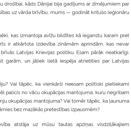
u drošībai, kāds Dānijai bija gadījums ar zīmējumiem par
esības uz vārda brīvību, mums — godināt kritušo leģionāru
ēki, kas izmantoja avīžu bildītes kā ieganstu karam pret
ts ir atkārtota izdevība zināmām aprindām, kas nevar
rīvās Latvijas Krievijas politiku. Esam pārāk neatkarīgi.
t garām, un jāliek lietā iespēja atriebties par Latvijas
 Vai tāpēc, ka vienkārši neesam politiski pietiekami
vēl palicis no vācu okupācijas mantojuma, kuru negribam
adomju okupācijas mantojuma? Vai tomēr tāpēc, ka ļaunuma
vāmies bez mazākās pretestības izpausmēm?
vība atstāja uz mūsu tautas apziņas visdziļākajiem