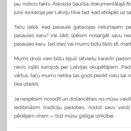
jau noticis fakts. Askolda Saulīša dokumentālajā fil
juta, ka karoja par Latviju tikai tad, kad atkāpās uz s
Taču laikā, kad pasaule gatavojas ceturtajam pa
pasaules karu? Vai šādi spēsim nosargāt savu ne
pasaules karu, tad diez vai mums būtu tāds 16. marts u
Mums droši vien būtu bijuši latviešu karavīri padom
nevis lojāli karojuši par Latvijas okupētājiem. 
vārtus, taču mums netika tas gods pielikt roku šai i
tika izteikti.
Ja nespēsim nosodīt un distancēties no mūsu valdī
iedibināsim tradīciju padoties, nodot savu vals
pēdējam vīram — līdz mūsu galīgai iznīcībai.