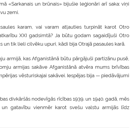
mā «Sarkanais un brūnais» bijušie leģionāri arī saka: viņi
avu zemi.
saules karam, vai varam atļauties turpināt karot Otro
atkarību XXI gadsimtā? Ja būtu godam sagaidījuši Otro
n tik lieli cilvēku upuri, kādi bija Otrajā pasaules karā.
ju armijā, kas Afganistānā būtu pārgājuši partizānu pusē,
Padomju armijas sakāve Afganistānā atvēra mums brīvības
mpērijas vēsturiskajai sakāvei. Iespējas bija — piedāvājumi
bas divkāršās nodevīgās rīcības 1939. un 1940. gadā, mēs
ti un gatavību vienmēr karot svešu valstu armijās līdz