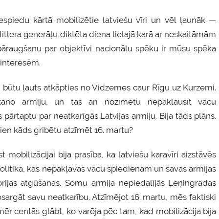
iespiedu kārtā mobilizētie latviešu vīri un vēl ļaunāk —
 Hitlera ģenerāļu diktēta diena lielajā karā ar neskaitāmām
 pāraugšanu par objektīvi nacionālu spēku ir mūsu spēka
 interesēm.
jai būtu ļauts atkāpties no Vidzemes caur Rīgu uz Kurzemi.
rkano armiju, un tas arī nozīmētu nepaklausīt vācu
pārtaptu par neatkarīgās Latvijas armiju. Bija tāds plāns.
odien kāds gribētu atzīmēt 16. martu?
mobilizācijai bija prasība, ka latviešu karavīri aizstāvēs
s politika, kas nepakļāvās vācu spiedienam un savas armijas
torijas atgūšanas. Somu armija nepiedalījās Ļeņingradas
nosargāt savu neatkarību. Atzīmējot 16. martu, mēs faktiski
ēr centās glābt, ko varēja pēc tam, kad mobilizācija bija