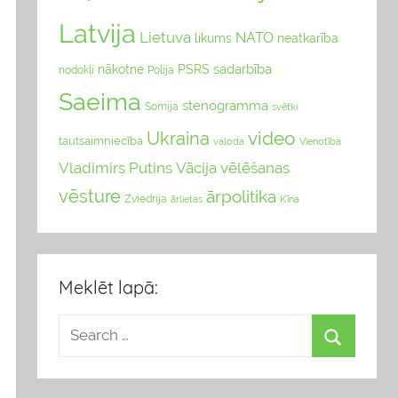
Latvija
Lietuva
NATO
likums
neatkarība
sadarbība
nākotne
PSRS
nodokļi
Polija
Saeima
stenogramma
Somija
svētki
video
Ukraina
tautsaimniecība
valoda
Vienotība
Vladimirs Putins
Vācija
vēlēšanas
vēsture
ārpolitika
Zviedrija
Ķīna
ārlietas
Meklēt lapā: