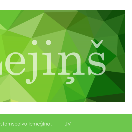
stāmspalvu iemēģinot
JV