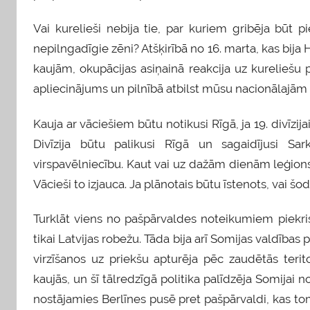
Vai kurelieši nebija tie, par kuriem gribēja būt p
nepilngadīgie zēni? Atšķirībā no 16. marta, kas bija
kaujām, okupācijas asiņainā reakcija uz kureliešu
apliecinājums un pilnībā atbilst mūsu nacionālajām
Kauja ar vāciešiem būtu notikusi Rīgā, ja 19. divīzi
Divīzija būtu palikusi Rīgā un sagaidījusi Sa
virspavēlniecību. Kaut vai uz dažām dienām leģions 
Vācieši to izjauca. Ja plānotais būtu īstenots, vai š
Turklāt viens no pašpārvaldes noteikumiem piekrist 
tikai Latvijas robežu. Tāda bija arī Somijas valdība
virzīšanos uz priekšu apturēja pēc zaudētās teri
kaujās, un šī tālredzīgā politika palīdzēja Somijai 
nostājamies Berlīnes pusē pret pašpārvaldi, kas tom