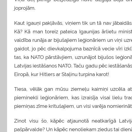
joprojām.
Kaut igauņi pakļāvās, viņiem tik un tā nav jābaidās 
Kā? Kā man toreiz pateica Igaunijas ārlietu mini
valdība runāja ar bijušajiem leģionāriem un viņi uzre
gaidot, jo pēc dievkalpojuma baznīcā vecie vīri iz
tas, ka NATO pārstāvjiem, uzrunājot bijušos leģion
Latvijas iestāšanos NATO. Taču gadu pēc iestāšanās v
Eiropā, kur Hitlers ar Staļinu turpina karot!
Tiesa, vēlāk gan mūsu ziemeļu kaimiņi uzcēla a
pieminekli leģionāriem, kas izraisīja visai lielu tr
piemiņas zīme kritušajiem, un visi varēja nomierināt
Zinot visu šo, kāpēc atjaunotā neatkarīgā Latvij
pašpārvalde? Un kāpēc nenoliekam ziedus tai dienā