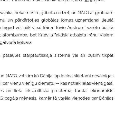
ir vājāka, nekā mēs to gribētu redzēt, un NATO ar grūtībām
ismu un pārkārtoties globālas lomas uzņemšanai lielajā
un tagad vēl nāk virsū Irāna. Tuvie Austrumi varētu būt tā
t atombumba, bet Krievija faktiski atbalsta Irānu. Visiem
galvenā lielvara.
asaules starptautiskajā sistēmā vai arī būsim tikpat
 un NATO valstīm kā Dānija, apliecina šķietami nevainīgas
si par vienu vienīgu ciematu — kas notiek ielas vienā galā,
ies arī liela iekšpolitiska problēma, turklāt ekonomiski
 ES pagāja mēnesis, kamēr tā varēja vienoties par Dānijas