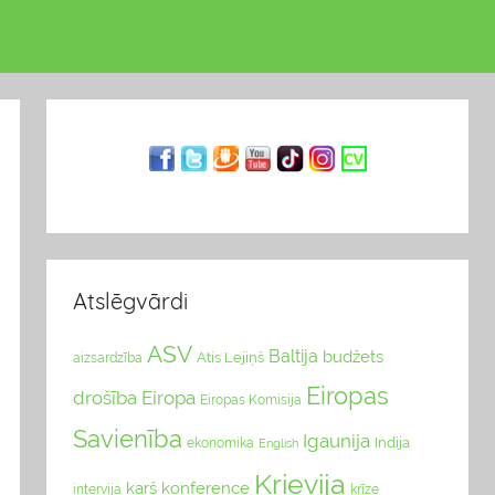
Atslēgvārdi
ASV
Baltija
budžets
Atis Lejiņš
aizsardzība
Eiropas
drošība
Eiropa
Eiropas Komisija
Savienība
Igaunija
Indija
ekonomika
English
Krievija
karš
konference
intervija
krīze