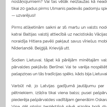
noslāņojumiem? Vai tas vēlāk neizlaužas kā neade
tikai 20 gadus pirms Ulmanis padevās padomju spiedi
— uzvarējusi!
Pirms atšķetinām saikni ar 16. martu un valsts nod
katrai Baltijas valstij attiecībā uz nacistiskās Vāc
noraidīja Hitlera pavēli pakļaut savus vīriešus mobili
Nīderlandē, Beļģijā, Krievijā utt.
Šodien Lietuvai, tāpat kā pārējām minētajām vals
pārvaldes pakļāvās Berlīnei. Vai te varēja nospēl
pašapziņas un tās tradīcijas spēks, kāds bija Lietuva
Varbūt nē, jo Latvijas gadījumā jautājumu par
pētniekiem, izšķīra tikai viena balss; pusei pašpār
piederēja pašpārvaldes vadītājam ģenerālim Oskara
Viņa dēļ pilnīgi bezjēdzīgā nāvē aizgāja bojā di