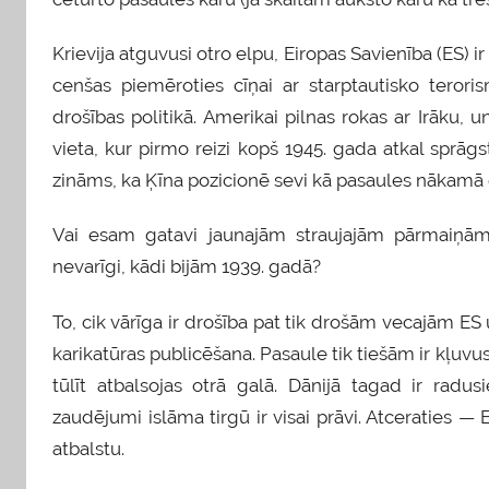
Krievija atguvusi otro elpu, Eiropas Savienība (ES) 
cenšas piemēroties cīņai ar starptautisko teror
drošības politikā. Amerikai pilnas rokas ar Irāku, 
vieta, kur pirmo reizi kopš 1945. gada atkal sprāgs
zināms, ka Ķīna pozicionē sevi kā pasaules nākamā 
Vai esam gatavi jaunajām straujajām pārmaiņām p
nevarīgi, kādi bijām 1939. gadā?
To, cik vārīga ir drošība pat tik drošām vecajām ES
karikatūras publicēšana. Pasaule tik tiešām ir kļuvu
tūlīt atbalsojas otrā galā. Dānijā tagad ir radus
zaudējumi islāma tirgū ir visai prāvi. Atceraties —
atbalstu.