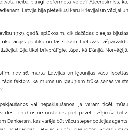
kvāta rīcība pilnīgi deformētā veidā? Atcerēsimies, ka,
enam, Latvija bija pieteikusi karu Krievijai un Vācijai un
evību 1939. gadā, aplūkosim, cik dažādas pieejas bijušas
ijas okupācijas politiku un tās sekām. Lietuvas pašpārvalde
zācijai. Bija tikai brīvprātīgie, tāpat kā Dānijā, Norvēģijā,
tīm, nav 16. marta. Latvijas un Igaunijas vācu ieceltās
ēt tāds faktors, ka mums un igauņiem trūka senas valsts
i?
 pakļaušanos vai nepakļaušanos, ja varam ticēt mūsu
valdes bija drosme nostāties pret pavēli. Izšķirošā balss
m Dankeram, kas varēja būt vācu slepenpolicijas aģents.
vas neatkarīgās Latvijas vīriešu paaudzes. Sekas jūtam