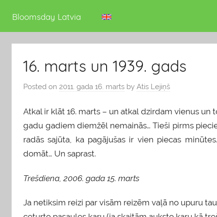
deputāts
Bloomsday Latvia
16. marts un 1939. gads
Posted on
2011. gada 16. marts
by
Atis Lejiņš
Atkal ir klāt 16. marts – un atkal dzirdam vienus un
gadu gadiem diemžēl nemainās… Tieši pirms piecie
radās sajūta, ka pagājušas ir vien piecas minūtes. A
domāt… Un saprast.
Trešdiena, 2006. gada 15. marts
Ja netiksim reizi par visām reizēm vaļā no upuru 
ceturto pasaules karu (ja skaitām auksto karu kā tre