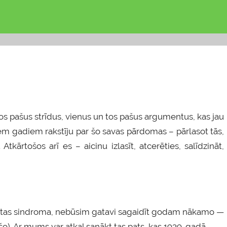
 tos pašus strīdus, vienus un tos pašus argumentus, kas jau
m gadiem rakstīju par šo savas pārdomas – pārlasot tās,
tkārtošos arī es – aicinu izlasīt, atcerēties, salīdzināt,
tautas sindroma, nebūsim gatavi sagaidīt godam nākamo —
šo). Ar mums var atkal sanākt tas pats, kas 1939. gadā.