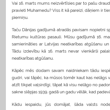
Vai 16. marts mums neizvērtīsies par to pašu draud
pravieti Muhamedu? Viss it kā pareizi, dāņiem ir ti
piemiņu.
Taču Dānijas gadījumā atradās pavisam nopietni sp
Rietumu kultūras pasauli. Mūsu gadījumā 16. mar
samierināties ar Latvijas neatkarības atgūšanu un b
Tādu izdevību kā 16. marts nevar vienkārši palais
neatkarības atgūšanu.
Kāpēc mēs dodam savam naidniekam tādu iespēju?
gudri, vai tāpēc, ka mūsos tomēr kaut kas nelāgs 
atzīt tikpat vaļsirdīgi, tāpat kā visu nelāgo no p
sakne slēpjas 1939. gadā un gadu vēlāk, kad pade
Kādu iespaidu, jūs domājat, šāda valsts node