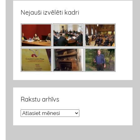
Nejauši izvēlēti kadri
Rakstu arhīvs
R
a
k