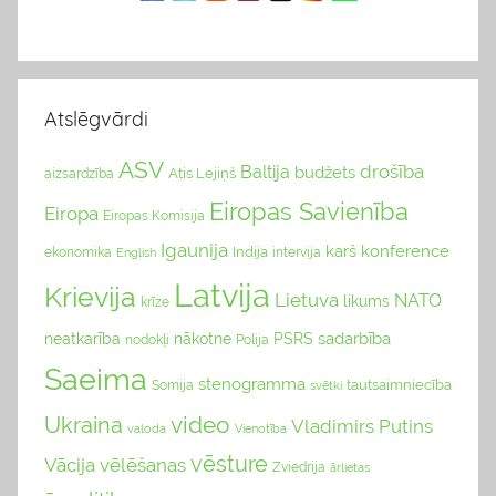
Atslēgvārdi
ASV
drošība
Baltija
budžets
Atis Lejiņš
aizsardzība
Eiropas Savienība
Eiropa
Eiropas Komisija
Igaunija
karš
konference
Indija
ekonomika
English
intervija
Latvija
Krievija
Lietuva
NATO
likums
krīze
sadarbība
neatkarība
nākotne
PSRS
nodokļi
Polija
Saeima
stenogramma
tautsaimniecība
Somija
svētki
video
Ukraina
Vladimirs Putins
valoda
Vienotība
vēsture
Vācija
vēlēšanas
Zviedrija
ārlietas