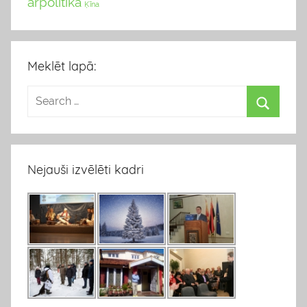
ārpolitika
Ķīna
Meklēt lapā:
Nejauši izvēlēti kadri