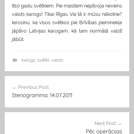
810 gadu svētkiem. Pie mastiem neplīvoja neviens
valsts karogs! Tikai Rīgas. Vai tā ir mūsu nākotne?
Ierosinu, ka visos svētkos pie Brīvības pieminekļa
jāplīvo Latvijas karogam, kā tam normālā valstī
jābūt.
karogs
,
svētki
,
valsts
v
i
e
Previous Post
Ziņu
d
Stenogramma: 14.07.2011
izvēlne
o
k
l
i
Next Post
s
Pēc operācijas