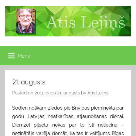
Skip
to
content
Atis
Latvijas
Republikas
Menu
Lejiņš
13.
Saeimas
deputāts
21. augusts
Posted on
2011. gada 21. augusts
by
Atis Lejiņš
Šodien nolikām ziedos pie Brīvības pieminekļa par
godu Latvijas neatkarības atjaunošanas dienai.
Diemžēl pilsētā nekas par to īsti neliecina –
nezinātājs varēja domāt, ka tas ir veltījums Rīgas