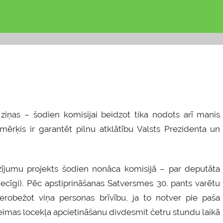
as ziņas – šodien komisijai beidzot tika nodots arī manis
mērķis ir garantēt pilnu atklātību Valsts Prezidenta un
rozījumu projekts šodien nonāca komisijā – par deputāta
ecīgi). Pēc apstiprināšanas Satversmes 30. pants varētu
ierobežot viņa personas brīvību, ja to notver pie paša
eimas locekļa apcietināšanu divdesmit četru stundu laikā