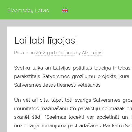
deputāts
Bloomsday Latvia
Lai labi līgojas!
Posted on
2012. gada 21. jūnijs
by
Atis Lejiņš
Svētku laikā arī Latvijas politikas lauciņā ir lab
parakstītais Satversmes grozījumu projekts, kura 
Satversmes tiesas tiesnešu vēlēšanās.
Un vēl arī cits, tāpat ļoti svarīgs Satversmes g
imunitātes mazināšanu (to parakstīju ne mazāk pri
skanēt šādi: “Saeimas locekli var apcietināt un 
noziedzīga nodarījuma pastrādāšanas. Par katru Sa