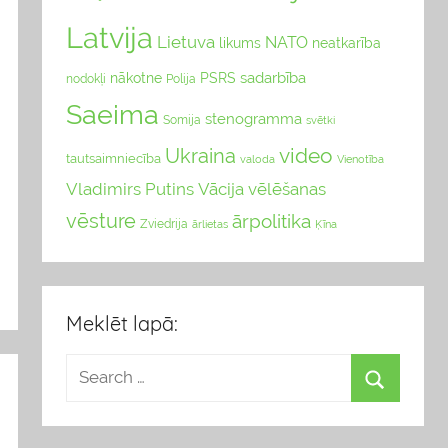
Latvija
Lietuva
NATO
likums
neatkarība
sadarbība
nākotne
PSRS
nodokļi
Polija
Saeima
stenogramma
Somija
svētki
video
Ukraina
tautsaimniecība
valoda
Vienotība
Vladimirs Putins
Vācija
vēlēšanas
vēsture
ārpolitika
Zviedrija
Ķīna
ārlietas
Meklēt lapā: