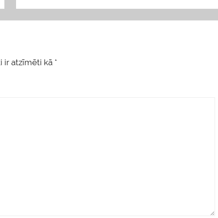
 ir atzīmēti kā
*