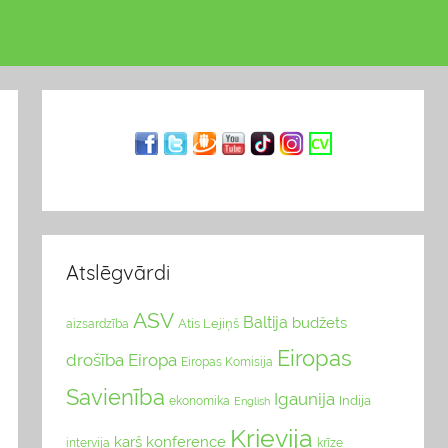
Atslēgvārdi
ASV
Baltija
budžets
Atis Lejiņš
aizsardzība
Eiropas
drošība
Eiropa
Eiropas Komisija
Savienība
Igaunija
Indija
ekonomika
English
Krievija
karš
konference
intervija
krīze