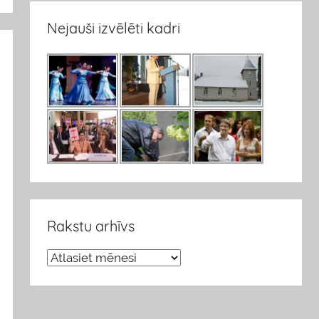
Nejauši izvēlēti kadri
Rakstu arhīvs
R
a
k