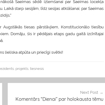
ā nākošā Saeimas sēdē izlemšanai par Saeimas locekļa
 Laikā starp sesijām, līdz sesijas atklāšanai, par Saeimas
idijs.”
r Augstākās tiesas pārstāvjiem, Konstitucionālo tiesību
em. Domāju, šis ir pēdējais etaps gadu gaitā izcīnītajai
ā.
ums lieliska atpūta un priecīgi svētki!
rezidents
,
projekts
,
tiesnesis
Next Post
Komentārs “Dienai” par holokausta tēmu