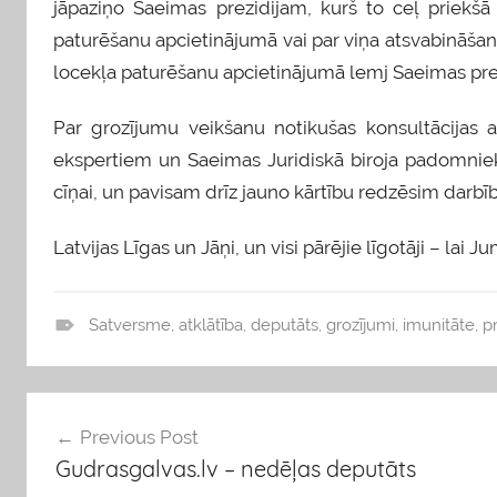
jāpaziņo Saeimas prezidijam, kurš to ceļ priekš
paturēšanu apcietinājumā vai par viņa atsvabināšanu.
locekļa paturēšanu apcietinājumā lemj Saeimas prez
Par grozījumu veikšanu notikušas konsultācijas a
ekspertiem un Saeimas Juridiskā biroja padomnieki
cīņai, un pavisam drīz jauno kārtību redzēsim darbīb
Latvijas Līgas un Jāņi, un visi pārējie līgotāji – lai J
Satversme
,
atklātība
,
deputāts
,
grozījumi
,
imunitāte
,
p
b
l
o
Ziņu
Previous Post
g
Gudrasgalvas.lv – nedēļas deputāts
s
izvēlne