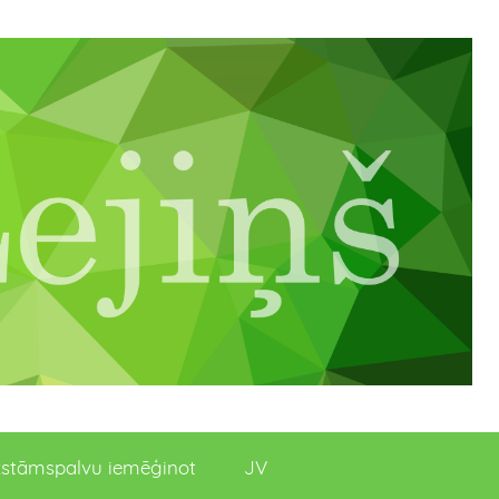
stāmspalvu iemēģinot
JV