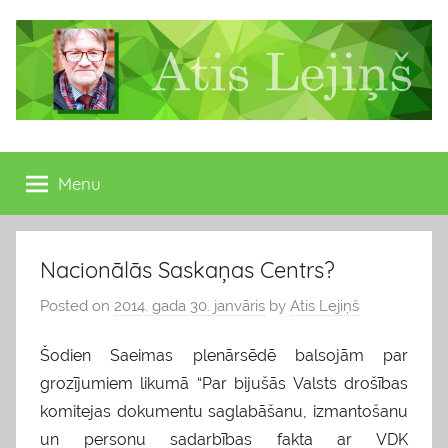
Skip
to
content
Atis
Latvijas
Republikas
Menu
Lejiņš
13.
Saeimas
deputāts
Nacionālās Saskaņas Centrs?
Posted on
2014. gada 30. janvāris
by
Atis Lejiņš
Šodien Saeimas plenārsēdē balsojām par
grozījumiem likumā “Par bijušās Valsts drošības
komitejas dokumentu saglabāšanu, izmantošanu
un personu sadarbības fakta ar VDK