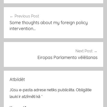
l
o
g
Previous Post
Ziņu
s
Some thoughts about my foreign policy
izvēlne
intervention…
Next Post
Eiropas Parlamenta vēlēšanas
Atbildēt
Jūsu e-pasta adrese netiks publicēta.
Obligātie
lauki ir atzīmēti kā
*