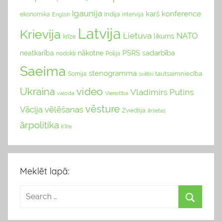
Igaunija
karš
konference
Indija
ekonomika
English
intervija
Latvija
Krievija
Lietuva
NATO
likums
krīze
sadarbība
neatkarība
nākotne
PSRS
nodokļi
Polija
Saeima
stenogramma
tautsaimniecība
Somija
svētki
video
Ukraina
Vladimirs Putins
valoda
Vienotība
vēsture
Vācija
vēlēšanas
Zviedrija
ārlietas
ārpolitika
Ķīna
Meklēt lapā: