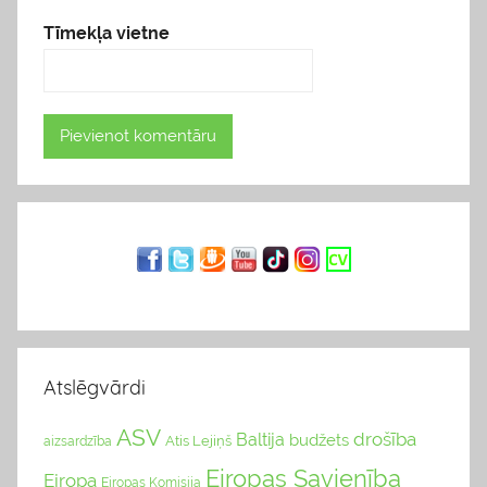
Tīmekļa vietne
Atslēgvārdi
ASV
drošība
Baltija
budžets
Atis Lejiņš
aizsardzība
Eiropas Savienība
Eiropa
Eiropas Komisija