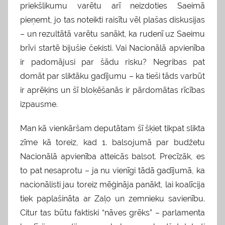
priekšlikumu varētu arī neizdoties Saeimā
pieņemt, jo tas noteikti raisītu vēl plašas diskusijas
– un rezultātā varētu sanākt, ka rudenī uz Saeimu
brīvi startē bijušie čekisti. Vai Nacionālā apvienība
ir padomājusi par šādu risku? Negribas pat
domāt par sliktāku gadījumu – ka tieši tāds varbūt
ir aprēķins un šī bloķēšanās ir pārdomātas rīcības
izpausme.
Man kā vienkāršam deputātam šī šķiet tikpat slikta
zīme kā toreiz, kad 1. balsojumā par budžetu
Nacionālā apvienība atteicās balsot. Precīzāk, es
to pat nesaprotu – ja nu vienīgi tādā gadījumā, ka
nacionālisti jau toreiz mēģināja panākt, lai koalīcija
tiek paplašināta ar Zaļo un zemnieku savienību.
Citur tas būtu faktiski “nāves grēks” – parlamenta