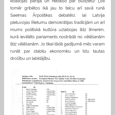
koalīcijas partija un nebalso par budžetu! Ļoti
tomēr gribētos (kā jau to teicu arī savā runā
Saeimas Ārpolitikas debatēs), lai Latvija
pietuvojas Rietumu demokrātijas tradīcijām un arī
mums politiskā kultūra uzlabojas līdz līmenim,
kurā ievēlēts parlaments nostrādā no vēlēšanām
līdz vēlēšanām. Jo tikai tādā gadījumā mēs varam
runāt par stabilu ekonomiku un īstu tautas
drošību un labklājību.