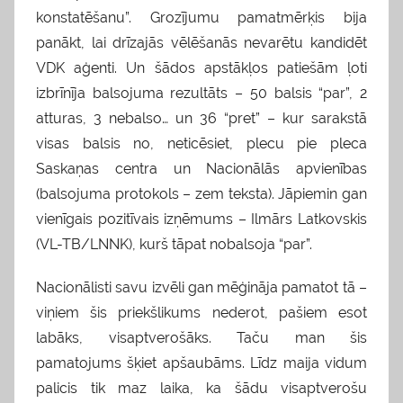
konstatēšanu”. Grozījumu pamatmērķis bija
panākt, lai drīzajās vēlēšanās nevarētu kandidēt
VDK aģenti. Un šādos apstākļos patiešām ļoti
izbrīnīja balsojuma rezultāts – 50 balsis “par”, 2
atturas, 3 nebalso… un 36 “pret” – kur sarakstā
visas balsis no, neticēsiet, plecu pie pleca
Saskaņas centra un Nacionālās apvienības
(balsojuma protokols – zem teksta). Jāpiemin gan
vienīgais pozitīvais izņēmums – Ilmārs Latkovskis
(VL-TB/LNNK), kurš tāpat nobalsoja “par”.
Nacionālisti savu izvēli gan mēģināja pamatot tā –
viņiem šis priekšlikums nederot, pašiem esot
labāks, visaptverošāks. Taču man šis
pamatojums šķiet apšaubāms. Līdz maija vidum
palicis tik maz laika, ka šādu visaptverošu