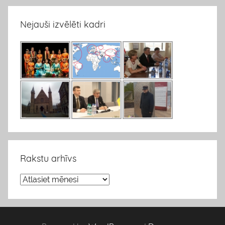
Nejauši izvēlēti kadri
Rakstu arhīvs
R
a
k
s