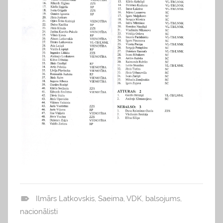
Ilmārs Latkovskis
,
Saeima
,
VDK
,
balsojums
,
b
nacionālisti