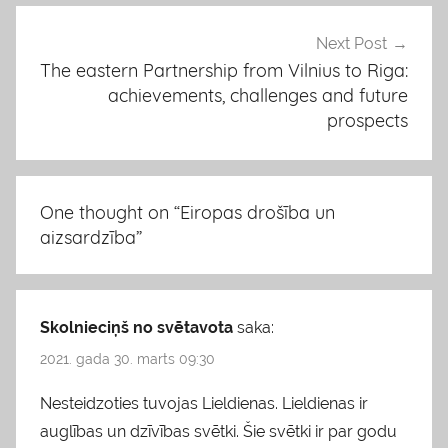
Next Post
The eastern Partnership from Vilnius to Riga:
achievements, challenges and future
prospects
One thought on “
Eiropas drošība un
aizsardzība
”
Skolnieciņš no svētavota
saka:
2021. gada 30. marts 09:30
Nesteidzoties tuvojas Lieldienas. Lieldienas ir
auglības un dzīvības svētki. Šie svētki ir par godu