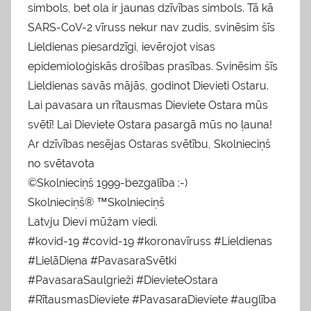
simbols, bet ola ir jaunas dzīvības simbols. Tā kā
SARS-CoV-2 vīruss nekur nav zudis, svinēsim šīs
Lieldienas piesardzīgi, ievērojot visas
epidemioloģiskās drošības prasības. Svinēsim šīs
Lieldienas savās mājās, godinot Dievieti Ostaru.
Lai pavasara un rītausmas Dieviete Ostara mūs
svētī! Lai Dieviete Ostara pasargā mūs no ļauna!
Ar dzīvības nesējas Ostaras svētību, Skolnieciņš
no svētavota
©Skolnieciņš 1999-bezgalība :-)
Skolnieciņš® ™Skolnieciņš
Latvju Dievi mūžam viedi.
#kovid-19 #covid-19 #koronavīruss #Lieldienas
#LielāDiena #PavasaraSvētki
#PavasaraSaulgrieži #DievieteOstara
#RītausmasDieviete #PavasaraDieviete #auglība