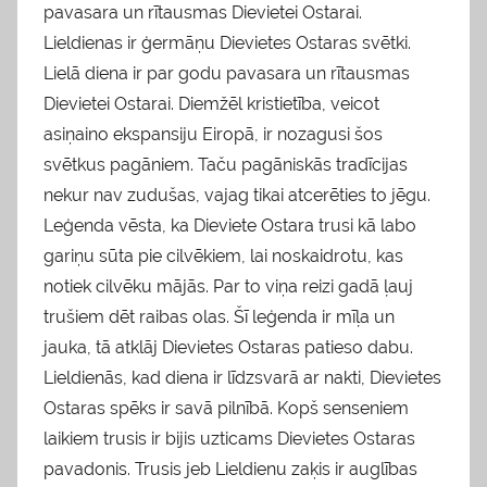
pavasara un rītausmas Dievietei Ostarai.
Lieldienas ir ģermāņu Dievietes Ostaras svētki.
Lielā diena ir par godu pavasara un rītausmas
Dievietei Ostarai. Diemžēl kristietība, veicot
asiņaino ekspansiju Eiropā, ir nozagusi šos
svētkus pagāniem. Taču pagāniskās tradīcijas
nekur nav zudušas, vajag tikai atcerēties to jēgu.
Leģenda vēsta, ka Dieviete Ostara trusi kā labo
gariņu sūta pie cilvēkiem, lai noskaidrotu, kas
notiek cilvēku mājās. Par to viņa reizi gadā ļauj
trušiem dēt raibas olas. Šī leģenda ir mīļa un
jauka, tā atklāj Dievietes Ostaras patieso dabu.
Lieldienās, kad diena ir līdzsvarā ar nakti, Dievietes
Ostaras spēks ir savā pilnībā. Kopš senseniem
laikiem trusis ir bijis uzticams Dievietes Ostaras
pavadonis. Trusis jeb Lieldienu zaķis ir auglības