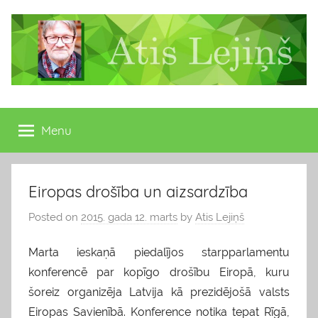
Skip
to
content
Atis
Latvijas
Republikas
Menu
Lejiņš
13.
Saeimas
deputāts
Eiropas drošība un aizsardzība
Posted on
2015. gada 12. marts
by
Atis Lejiņš
Marta ieskaņā piedalījos starpparlamentu
konferencē par kopīgo drošību Eiropā, kuru
šoreiz organizēja Latvija kā prezidējošā valsts
Eiropas Savienībā. Konference notika tepat Rīgā,