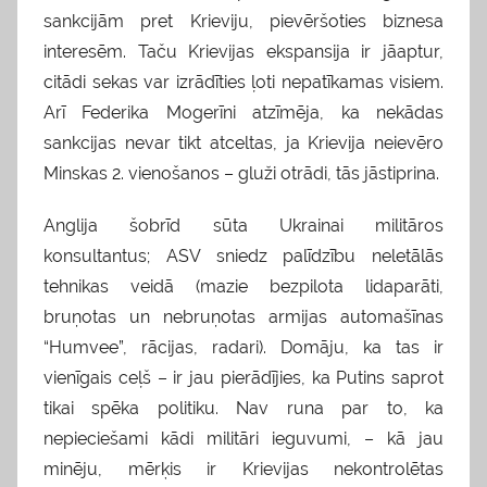
sankcijām pret Krieviju, pievēršoties biznesa
interesēm. Taču Krievijas ekspansija ir jāaptur,
citādi sekas var izrādīties ļoti nepatīkamas visiem.
Arī Federika Mogerīni atzīmēja, ka nekādas
sankcijas nevar tikt atceltas, ja Krievija neievēro
Minskas 2. vienošanos – gluži otrādi, tās jāstiprina.
Anglija šobrīd sūta Ukrainai militāros
konsultantus; ASV sniedz palīdzību neletālās
tehnikas veidā (mazie bezpilota lidaparāti,
bruņotas un nebruņotas armijas automašīnas
“Humvee”, rācijas, radari). Domāju, ka tas ir
vienīgais ceļš – ir jau pierādījies, ka Putins saprot
tikai spēka politiku. Nav runa par to, ka
nepieciešami kādi militāri ieguvumi, – kā jau
minēju, mērķis ir Krievijas nekontrolētas