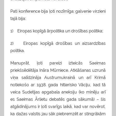
Pati konference bija ļoti nozīmīga; galvenie virzieni
tajā bija:
1) Eiropas kopīgā ārpolitika un drošības politika;
2) Eiropas kopīgā drošības un aizsardzības
politika.
Manuprāt, ļoti pareizi izteicās Saeimas
priekšsēdētāja Ināra Mūrniece. Atklāšanas uzrunā
viņa salīdzināja Austrumukrainā un arī Krimā
notiekošo ar 1938. gada hitlerisko Vāciju, kad tā
veica Sudetijas apgabala aneksiju (ko minēju arī
es Saeimas Ārlietu debatēs gada sākumā) – šis
atgādinājums ir ļoti svarīgs laikā, kad var novērot,
ka dažas valstis jau sāk piebremzēt ar stingrākām