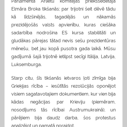
Parlamenta Ārlietu komitejas priekšsēdētāja
Elmāra Broka tikšanās; par trijotni šeit dēvē tādu
kā līdzšinējās, tagadējās un nākamās
prezidējošās valsts apvienību, kuras ciešāka
sadarbība nodrošina ES kursa stabilitāti un
gludākas pārejas tātad nevis sešu prezidentūras
mēnešu, bet jau kopā pusotra gada laikā. Mūsu
gadījumā šajā trijotnē ietilpst secīgi Itālija, Latvija,
Luksemburga.
Starp citu, šīs tikšanās ietvaros ļoti zīmīga bija
Grieķijas rīcība – iesūtītās rezolūcijās oponējot
visiem sagatavotajiem dokumentiem, kur vien bija
kādas negācijas par Krieviju (piemēram,
nosodījums tās rīcībai Austrumukrainā), un
pārējiem bija daudz darba, šos protestus
analizējot un pamatā noraidot.