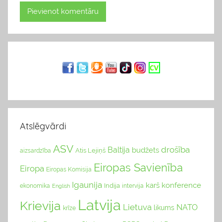
Atslēgvārdi
ASV
drošība
Baltija
budžets
Atis Lejiņš
aizsardzība
Eiropas Savienība
Eiropa
Eiropas Komisija
Igaunija
karš
konference
Indija
ekonomika
English
intervija
Latvija
Krievija
Lietuva
NATO
likums
krīze