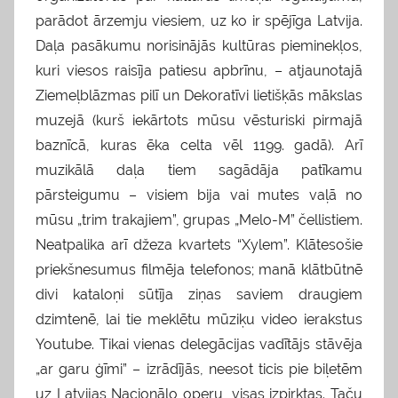
parādot ārzemju viesiem, uz ko ir spējīga Latvija.
Daļa pasākumu norisinājās kultūras pieminekļos,
kuri viesos raisīja patiesu apbrīnu, – atjaunotajā
Ziemeļblāzmas pilī un Dekoratīvi lietišķās mākslas
muzejā (kurš iekārtots mūsu vēsturiski pirmajā
baznīcā, kuras ēka celta vēl 1199. gadā). Arī
muzikālā daļa tiem sagādāja patīkamu
pārsteigumu – visiem bija vai mutes vaļā no
mūsu „trim trakajiem”, grupas „Melo-M” čellistiem.
Neatpalika arī džeza kvartets “Xylem”. Klātesošie
priekšnesumus filmēja telefonos; manā klātbūtnē
divi kataloņi sūtīja ziņas saviem draugiem
dzimtenē, lai tie meklētu mūziķu video ierakstus
Youtube. Tikai vienas delegācijas vadītājs stāvēja
„ar garu ģīmi” – izrādījās, neesot ticis pie biļetēm
uz Latvijas Nacionālo operu, visas izpirktas. Taču