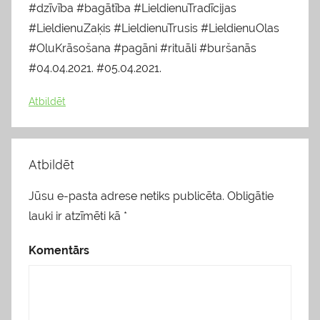
#dzīvība #bagātība #LieldienuTradīcijas
#LieldienuZaķis #LieldienuTrusis #LieldienuOlas
#OluKrāsošana #pagāni #rituāli #buršanās
#04.04.2021. #05.04.2021.
Atbildēt
Atbildēt
Jūsu e-pasta adrese netiks publicēta.
Obligātie
lauki ir atzīmēti kā
*
Komentārs