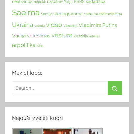
sadarbība
neatkarība
nākotne
PSRS
nodokļi
Polija
Saeima
stenogramma
tautsaimniecība
Somija
svētki
video
Ukraina
Vladimirs Putins
valoda
Vienotība
vēsture
Vācija
vēlēšanas
Zviedrija
ārlietas
ārpolitika
Ķīna
Meklēt lapā:
Nejauši izvēlēti kadri