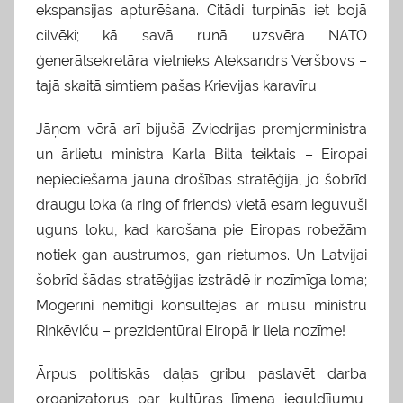
ekspansijas apturēšana. Citādi turpinās iet bojā
cilvēki; kā savā runā uzsvēra NATO
ģenerālsekretāra vietnieks Aleksandrs Veršbovs –
tajā skaitā simtiem pašas Krievijas karavīru.
Jāņem vērā arī bijušā Zviedrijas premjerministra
un ārlietu ministra Karla Bilta teiktais – Eiropai
nepieciešama jauna drošības stratēģija, jo šobrīd
draugu loka (a ring of friends) vietā esam ieguvuši
uguns loku, kad karošana pie Eiropas robežām
notiek gan austrumos, gan rietumos. Un Latvijai
šobrīd šādas stratēģijas izstrādē ir nozīmīga loma;
Mogerīni nemitīgi konsultējas ar mūsu ministru
Rinkēviču – prezidentūrai Eiropā ir liela nozīme!
Ārpus politiskās daļas gribu paslavēt darba
organizatorus par kultūras līmeņa ieguldījumu,