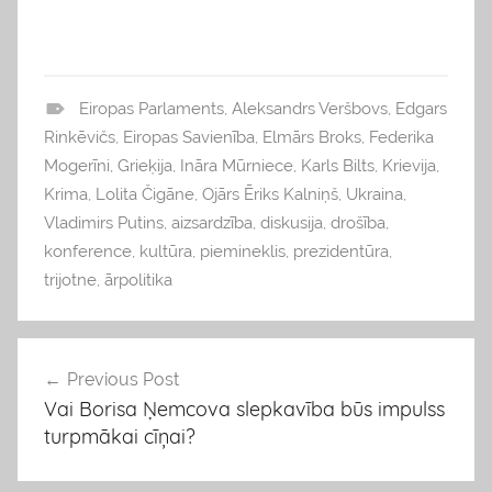
Eiropas Parlaments
,
Aleksandrs Veršbovs
,
Edgars
b
Rinkēvičs
,
Eiropas Savienība
,
Elmārs Broks
,
Federika
l
Mogerīni
,
Grieķija
,
Ināra Mūrniece
,
Karls Bilts
,
Krievija
,
o
Krima
,
Lolita Čigāne
,
Ojārs Ēriks Kalniņš
,
Ukraina
,
g
Vladimirs Putins
,
aizsardzība
,
diskusija
,
drošība
,
s
konference
,
kultūra
,
piemineklis
,
prezidentūra
,
trijotne
,
ārpolitika
Previous Post
Ziņu
Vai Borisa Ņemcova slepkavība būs impulss
izvēlne
turpmākai cīņai?