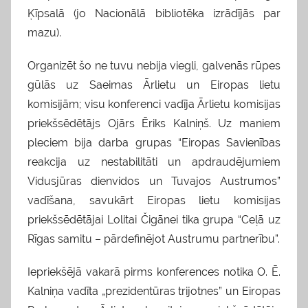
Ķīpsalā (jo Nacionālā bibliotēka izrādījās par
mazu).
Organizēt šo ne tuvu nebija viegli, galvenās rūpes
gūlās uz Saeimas Ārlietu un Eiropas lietu
komisijām; visu konferenci vadīja Ārlietu komisijas
priekšsēdētājs Ojārs Ēriks Kalniņš. Uz maniem
pleciem bija darba grupas “Eiropas Savienības
reakcija uz nestabilitāti un apdraudējumiem
Vidusjūras dienvidos un Tuvajos Austrumos”
vadīšana, savukārt Eiropas lietu komisijas
priekšsēdētājai Lolitai Čigānei tika grupa “Ceļā uz
Rīgas samitu – pārdefinējot Austrumu partnerību”.
Iepriekšējā vakarā pirms konferences notika O. Ē.
Kalniņa vadīta „prezidentūras trijotnes” un Eiropas