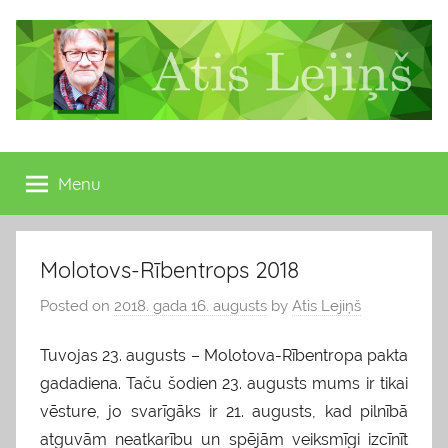
Skip
to
content
Atis
Latvijas
Republikas
Menu
Lejiņš
13.
Saeimas
deputāts
Molotovs-Rībentrops 2018
Posted on
2018. gada 16. augusts
by
Atis Lejiņš
Tuvojas 23. augusts – Molotova-Rībentropa pakta
gadadiena. Taču šodien 23. augusts mums ir tikai
vēsture, jo svarīgāks ir 21. augusts, kad pilnībā
atguvām neatkarību un spējām veiksmīgi izcīnīt