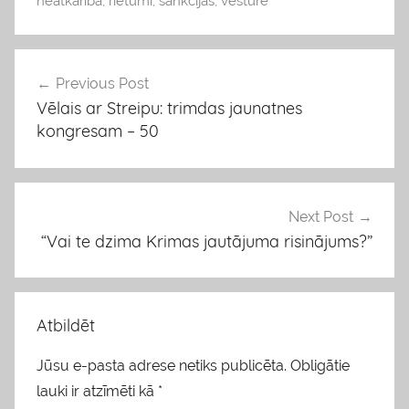
g
neatkarība
,
rietumi
,
sankcijas
,
vēsture
s
Previous Post
Ziņu
Vēlais ar Streipu: trimdas jaunatnes
izvēlne
kongresam – 50
Next Post
“Vai te dzima Krimas jautājuma risinājums?”
Atbildēt
Jūsu e-pasta adrese netiks publicēta.
Obligātie
lauki ir atzīmēti kā
*