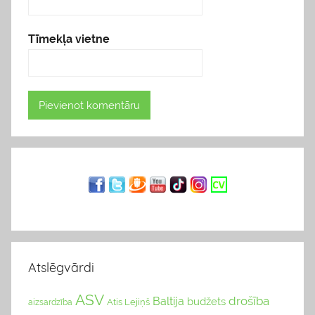
Tīmekļa vietne
Atslēgvārdi
ASV
drošība
Baltija
budžets
Atis Lejiņš
aizsardzība