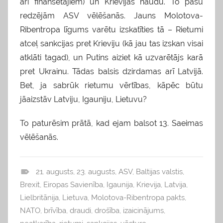
arī finansētājiem) un Krievijas naudu. To pašu
redzējām ASV vēlēšanās. Jauns Molotova-
Ribentropa līgums varētu izskatīties tā – Rietumi
atceļ sankcijas pret Krieviju (kā jau tas izskan visai
atklāti tagad), un Putins aiziet kā uzvarētājs karā
pret Ukrainu. Tādas balsis dzirdamas arī Latvijā.
Bet, ja sabrūk rietumu vērtības, kāpēc būtu
jāaizstāv Latviju, Igauniju, Lietuvu?
To paturēsim prātā, kad ejam balsot 13. Saeimas
vēlēšanās.
21. augusts
,
23. augusts
,
ASV
,
Baltijas valstis
,
b
Brexit
,
Eiropas Savienība
,
Igaunija
,
Krievija
,
Latvija
,
l
Lielbritānija
,
Lietuva
,
Molotova-Ribentropa pakts
,
o
NATO
,
brīvība
,
draudi
,
drošība
,
izaicinājums
,