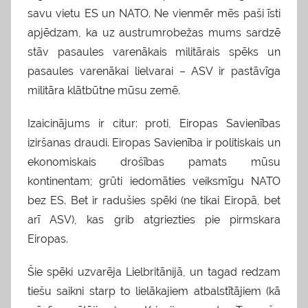
savu vietu ES un NATO. Ne vienmēr mēs paši īsti
apjēdzam, ka uz austrumrobežas mums sardzē
stāv pasaules varenākais militārais spēks un
pasaules varenākai lielvarai – ASV ir pastāvīga
militāra klātbūtne mūsu zemē.
Izaicinājums ir citur: proti, Eiropas Savienības
iziršanas draudi. Eiropas Savienība ir politiskais un
ekonomiskais drošības pamats mūsu
kontinentam; grūti iedomāties veiksmīgu NATO
bez ES. Bet ir radušies spēki (ne tikai Eiropā, bet
arī ASV), kas grib atgriezties pie pirmskara
Eiropas.
Šie spēki uzvarēja Lielbritānijā, un tagad redzam
tiešu saikni starp to lielākajiem atbalstītājiem (kā