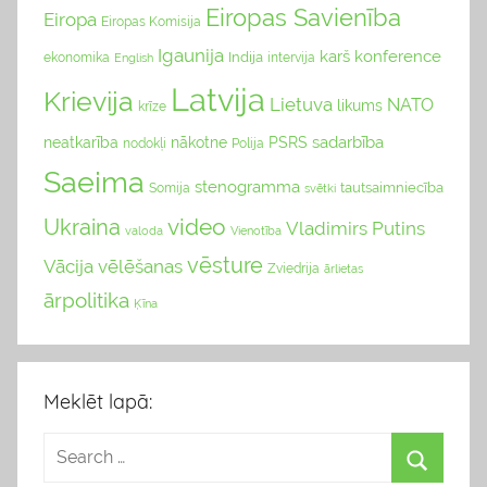
Eiropas Savienība
Eiropa
Eiropas Komisija
Igaunija
karš
konference
Indija
ekonomika
English
intervija
Latvija
Krievija
Lietuva
NATO
likums
krīze
sadarbība
neatkarība
nākotne
PSRS
nodokļi
Polija
Saeima
stenogramma
tautsaimniecība
Somija
svētki
video
Ukraina
Vladimirs Putins
valoda
Vienotība
vēsture
Vācija
vēlēšanas
Zviedrija
ārlietas
ārpolitika
Ķīna
Meklēt lapā: