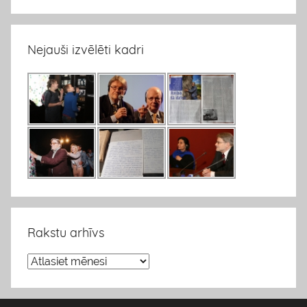
Nejauši izvēlēti kadri
Rakstu arhīvs
R
a
k