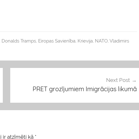
,
Donalds Tramps
,
Eiropas Savienība
,
Krievija
,
NATO
,
Vladimirs
Next Post
PRET grozījumiem Imigrācijas likumā
 ir atzīmēti kā
*