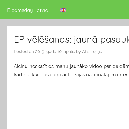
deputāts
Bloomsday Latvia
EP vēlēšanas: jaunā pasaule
Posted on
2019. gada 10. aprīlis
by
Atis Lejiņš
Aicinu noskatīties manu jaunāko video par gaidā
kārtību, kura jāsalāgo ar Latvijas nacionālajām inte