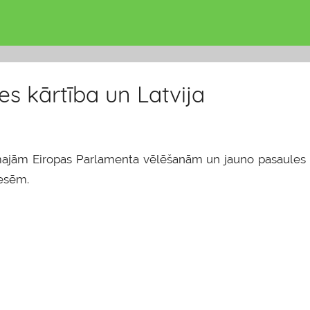
s kārtība un Latvija
majām Eiropas Parlamenta vēlēšanām un jauno pasaules
resēm.