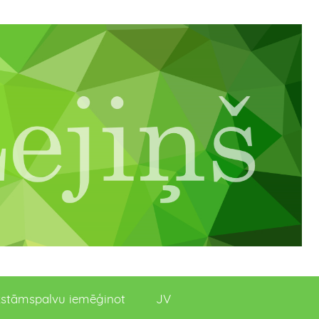
stāmspalvu iemēģinot
JV