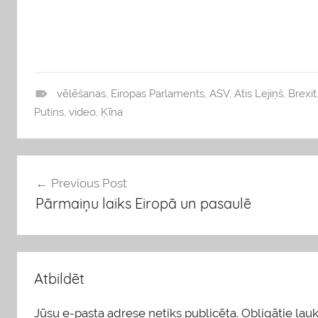
vēlēšanas
,
Eiropas Parlaments
,
ASV
,
Atis Lejiņš
,
Brexit
b
Putins
,
video
,
Ķīna
l
o
g
Ziņu
Previous Post
s
Pārmaiņu laiks Eiropā un pasaulē
izvēlne
Atbildēt
Jūsu e-pasta adrese netiks publicēta.
Obligātie lauki