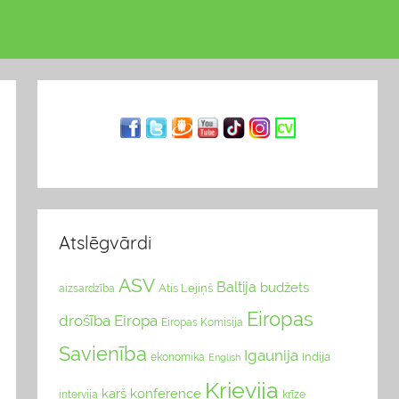
Atslēgvārdi
ASV
Baltija
budžets
Atis Lejiņš
aizsardzība
Eiropas
drošība
Eiropa
Eiropas Komisija
Savienība
Igaunija
Indija
ekonomika
English
Krievija
karš
konference
intervija
krīze