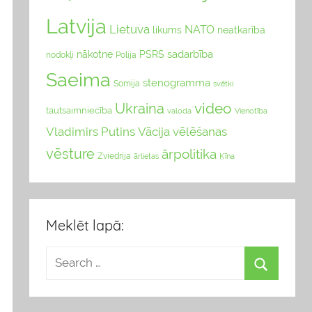
Latvija
Lietuva
NATO
likums
neatkarība
sadarbība
nākotne
PSRS
nodokļi
Polija
Saeima
stenogramma
Somija
svētki
video
Ukraina
tautsaimniecība
valoda
Vienotība
Vladimirs Putins
Vācija
vēlēšanas
vēsture
ārpolitika
Zviedrija
Ķīna
ārlietas
Meklēt lapā: