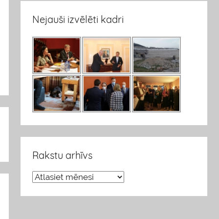
Nejauši izvēlēti kadri
Rakstu arhīvs
R
a
k