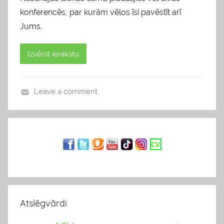
konferencēs, par kurām vēlos īsi pavēstīt arī
Jums.
Izvērst ierakstu
Leave a comment
b
l
o
g
s
Atslēgvārdi