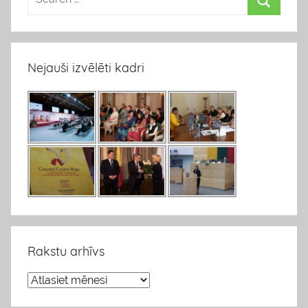
Nejauši izvēlēti kadri
Rakstu arhīvs
R
a