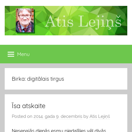
Skip
to
content
Atis
Latvijas
Republikas
Menu
Lejiņš
13.
Saeimas
deputāts
Birka: digitālais tirgus
Īsa atskaite
Posted on
2014. gada 9. decembris
by
Atis Lejiņš
Nesenajās dienās esmu piedalījies vēl divās