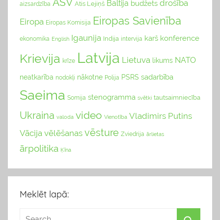
ASV
drošība
Baltija
budžets
Atis Lejiņš
aizsardzība
Eiropas Savienība
Eiropa
Eiropas Komisija
Igaunija
karš
konference
Indija
ekonomika
English
intervija
Latvija
Krievija
Lietuva
NATO
likums
krīze
sadarbība
neatkarība
nākotne
PSRS
nodokļi
Polija
Saeima
stenogramma
tautsaimniecība
Somija
svētki
video
Ukraina
Vladimirs Putins
valoda
Vienotība
vēsture
Vācija
vēlēšanas
Zviedrija
ārlietas
ārpolitika
Ķīna
Meklēt lapā: