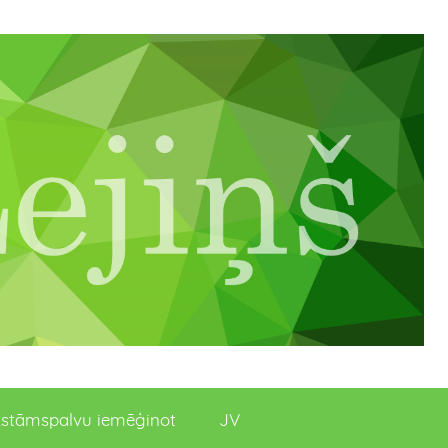
stāmspalvu iemēģinot
JV