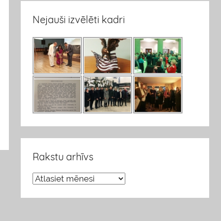
Nejauši izvēlēti kadri
Rakstu arhīvs
R
a
k