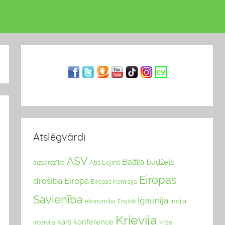
Atslēgvārdi
ASV
Baltija
budžets
Atis Lejiņš
aizsardzība
Eiropas
drošība
Eiropa
Eiropas Komisija
Savienība
Igaunija
Indija
ekonomika
English
Krievija
karš
konference
intervija
krīze