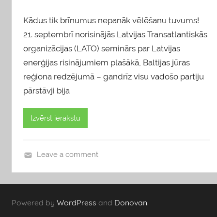
Kādus tik brīnumus nepanāk vēlēšanu tuvums!
21. septembrī norisinājās Latvijas Transatlantiskās
organizācijas (LATO) seminārs par Latvijas
enerģijas risinājumiem plašākā, Baltijas jūras
reģiona redzējumā – gandrīz visu vadošo partiju
pārstāvji bija
Izvērst ierakstu
Leave a comment
v
i
e
Powered by
WordPress
and
Donovan
.
d