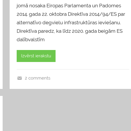
jomā nosaka Eiropas Parlamenta un Padomes
2014. gada 22. oktobra Direktīva 2014/94/ES par
alternatīvo degvielu infrastruktūras ieviešanu.
Direktīva paredz, ka līdz 2020. gada beigām ES
dalībvalstīm
Izvērst ierakstu
2 comments
b
l
o
g
s