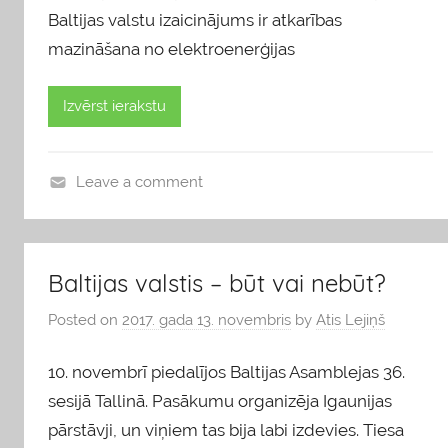
Baltijas valstu izaicinājums ir atkarības
mazināšana no elektroenerģijas
Izvērst ierakstu
Leave a comment
b
l
o
Baltijas valstis – būt vai nebūt?
g
s
Posted on
2017. gada 13. novembris
by
Atis Lejiņš
10. novembrī piedalījos Baltijas Asamblejas 36.
sesijā Tallinā. Pasākumu organizēja Igaunijas
pārstāvji, un viņiem tas bija labi izdevies. Tiesa