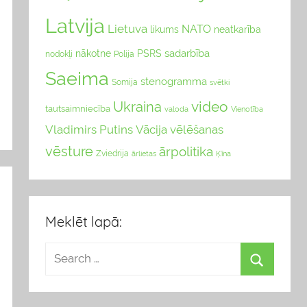
Latvija
Lietuva
NATO
likums
neatkarība
sadarbība
nākotne
PSRS
nodokļi
Polija
Saeima
stenogramma
Somija
svētki
video
Ukraina
tautsaimniecība
valoda
Vienotība
Vladimirs Putins
Vācija
vēlēšanas
vēsture
ārpolitika
Zviedrija
Ķīna
ārlietas
Meklēt lapā: