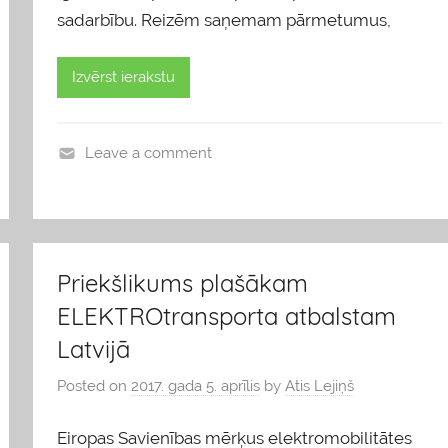
sadarbību. Reizēm saņemam pārmetumus,
Izvērst ierakstu
Leave a comment
b
l
o
g
Priekšlikums plašākam
s
ELEKTROtransporta atbalstam
Latvijā
Posted on
2017. gada 5. aprīlis
by
Atis Lejiņš
Eiropas Savienības mērķus elektromobilitātes