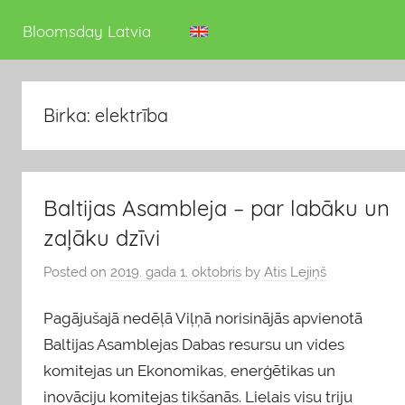
deputāts
Bloomsday Latvia
Birka: elektrība
Baltijas Asambleja – par labāku un
zaļāku dzīvi
Posted on
2019. gada 1. oktobris
by
Atis Lejiņš
Pagājušajā nedēļā Viļņā norisinājās apvienotā
Baltijas Asamblejas Dabas resursu un vides
komitejas un Ekonomikas, enerģētikas un
inovāciju komitejas tikšanās. Lielais visu triju