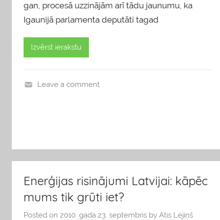
gan, procesā uzzinājām arī tādu jaunumu, ka
Igaunijā parlamenta deputāti tagad
Izvērst ierakstu
Leave a comment
b
l
o
g
s
Enerģijas risinājumi Latvijai: kāpēc
mums tik grūti iet?
Posted on
2010. gada 23. septembris
by
Atis Lejiņš