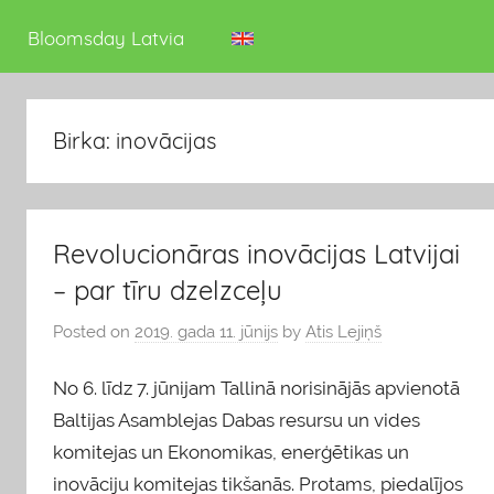
deputāts
Bloomsday Latvia
Birka: inovācijas
Revolucionāras inovācijas Latvijai
– par tīru dzelzceļu
Posted on
2019. gada 11. jūnijs
by
Atis Lejiņš
No 6. līdz 7. jūnijam Tallinā norisinājās apvienotā
Baltijas Asamblejas Dabas resursu un vides
komitejas un Ekonomikas, enerģētikas un
inovāciju komitejas tikšanās. Protams, piedalījos