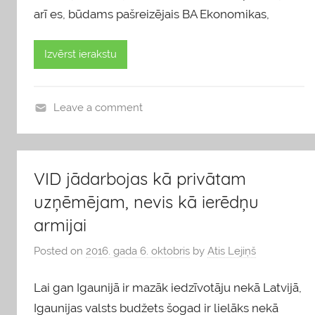
arī es, būdams pašreizējais BA Ekonomikas,
Izvērst ierakstu
Leave a comment
b
l
o
VID jādarbojas kā privātam
g
uzņēmējam, nevis kā ierēdņu
s
armijai
Posted on
2016. gada 6. oktobris
by
Atis Lejiņš
Lai gan Igaunijā ir mazāk iedzīvotāju nekā Latvijā,
Igaunijas valsts budžets šogad ir lielāks nekā