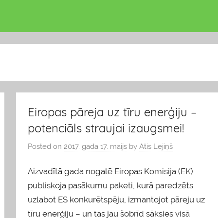
Eiropas pāreja uz tīru enerģiju –
potenciāls straujai izaugsmei!
Posted on
2017. gada 17. maijs
by
Atis Lejiņš
Aizvadītā gada nogalē Eiropas Komisija (EK)
publiskoja pasākumu paketi, kurā paredzēts
uzlabot ES konkurētspēju, izmantojot pāreju uz
tīru enerģiju – un tas jau šobrīd sāksies visā