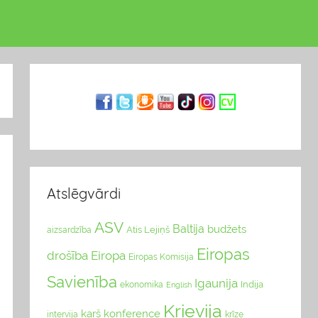
Atslēgvārdi
ASV
Baltija
budžets
Atis Lejiņš
aizsardzība
Eiropas
drošība
Eiropa
Eiropas Komisija
Savienība
Igaunija
Indija
ekonomika
English
Krievija
karš
konference
intervija
krīze