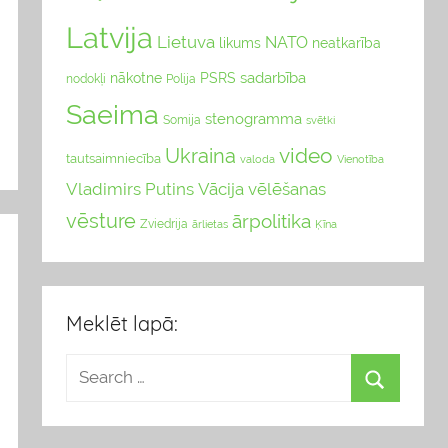
Latvija
Lietuva
NATO
likums
neatkarība
sadarbība
nākotne
PSRS
nodokļi
Polija
Saeima
stenogramma
Somija
svētki
video
Ukraina
tautsaimniecība
valoda
Vienotība
Vladimirs Putins
Vācija
vēlēšanas
vēsture
ārpolitika
Zviedrija
Ķīna
ārlietas
Meklēt lapā: