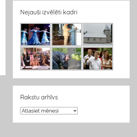
Nejauši izvēlēti kadri
Rakstu arhīvs
R
a
k