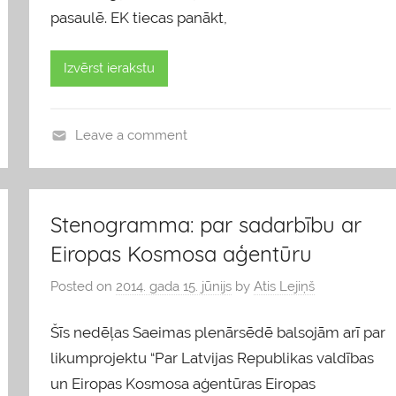
pasaulē. EK tiecas panākt,
Izvērst ierakstu
Leave a comment
b
l
o
Stenogramma: par sadarbību ar
g
Eiropas Kosmosa aģentūru
s
Posted on
2014. gada 15. jūnijs
by
Atis Lejiņš
Šīs nedēļas Saeimas plenārsēdē balsojām arī par
likumprojektu “Par Latvijas Republikas valdības
un Eiropas Kosmosa aģentūras Eiropas