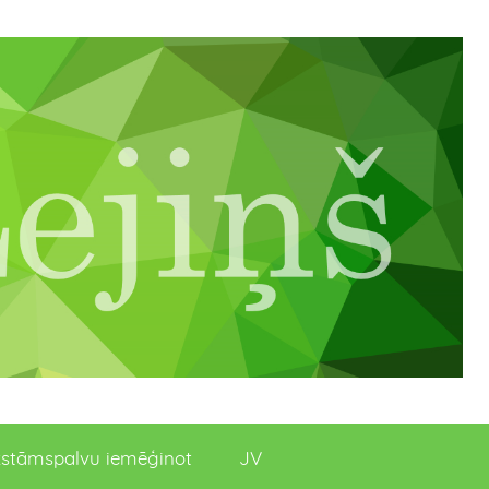
stāmspalvu iemēģinot
JV