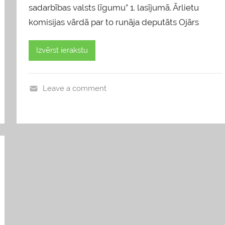
sadarbības valsts līgumu” 1. lasījumā. Ārlietu
komisijas vārdā par to runāja deputāts Ojārs
Izvērst ierakstu
Leave a comment
b
l
o
g
s