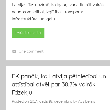
Latvijas. Tas nozīmē, ka igauņi var atlicināt vairāk
naudas veselībai, izglītībai, transporta
infrastruktūrai un, galu
Izvērst ierakstu
One comment
b
l
o
EK panāk, ka Latvija pētniecībai un
g
attīstībai atvēl par 38,7% vairāk
s
līdzekļu
Posted on
2013. gada 18. decembris
by
Atis Lejiņš