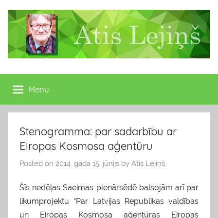
Skip
to
content
Atis
Latvijas
Republikas
Menu
Lejiņš
13.
Saeimas
deputāts
Stenogramma: par sadarbību ar
Eiropas Kosmosa aģentūru
Posted on
2014. gada 15. jūnijs
by
Atis Lejiņš
Šīs nedēļas Saeimas plenārsēdē balsojām arī par
likumprojektu “Par Latvijas Republikas valdības
un Eiropas Kosmosa aģentūras Eiropas