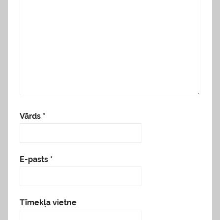
Vārds
*
E-pasts
*
Tīmekļa vietne