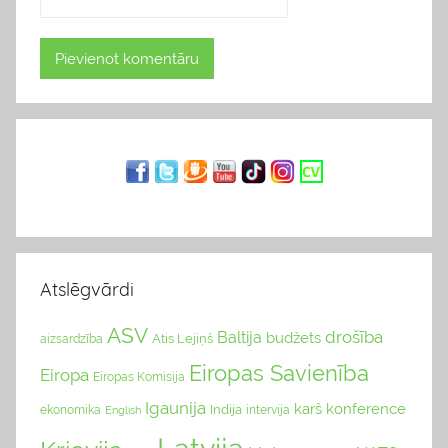
Atslēgvārdi
ASV
drošība
Baltija
budžets
Atis Lejiņš
aizsardzība
Eiropas Savienība
Eiropa
Eiropas Komisija
Igaunija
karš
konference
Indija
ekonomika
English
intervija