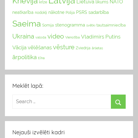
Latvija
Krievija
Lietuva
NATO
likums
krīze
sadarbība
neatkarība
nākotne
PSRS
nodokļi
Polija
Saeima
stenogramma
tautsaimniecība
Somija
svētki
video
Ukraina
Vladimirs Putins
valoda
Vienotība
vēsture
Vācija
vēlēšanas
Zviedrija
ārlietas
ārpolitika
Ķīna
Meklēt lapā:
Nejauši izvēlēti kadri