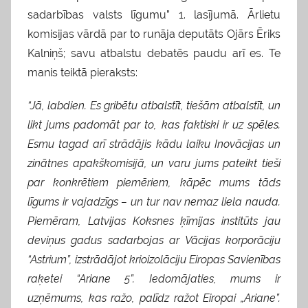
sadarbības valsts līgumu” 1. lasījumā. Ārlietu
komisijas vārdā par to runāja deputāts Ojārs Ēriks
Kalniņš; savu atbalstu debatēs paudu arī es. Te
manis teiktā pieraksts:
“Jā, labdien. Es gribētu atbalstīt, tiešām atbalstīt, un
likt jums padomāt par to, kas faktiski ir uz spēles.
Esmu tagad arī strādājis kādu laiku Inovācijas un
zinātnes apakškomisijā, un varu jums pateikt tieši
par konkrētiem piemēriem, kāpēc mums tāds
līgums ir vajadzīgs – un tur nav nemaz liela nauda.
Piemēram, Latvijas Koksnes ķīmijas institūts jau
deviņus gadus sadarbojas ar Vācijas korporāciju
“Astrium”, izstrādājot krioizolāciju Eiropas Savienības
raķetei “Ariane 5”. Iedomājaties, mums ir
uzņēmums, kas ražo, palīdz ražot Eiropai „Ariane”.