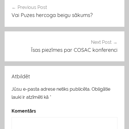
s
Previous Post
Ziņu
Vai Puzes hercoga beigu sākums?
izvēlne
Next Post
Īsas piezīmes par COSAC konferenci
Atbildēt
Jūsu e-pasta adrese netiks publicēta.
Obligātie
lauki ir atzīmēti kā
*
Komentārs