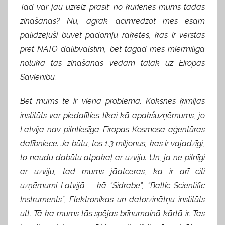
Tad var jau uzreiz prasīt: no kurienes mums tādas
zināšanas? Nu, agrāk acīmredzot mēs esam
palīdzējuši būvēt padomju raķetes, kas ir vērstas
pret NATO dalībvalstīm, bet tagad mēs miermīlīgā
nolūkā tās zināšanas vedam tālāk uz Eiropas
Savienību.
Bet mums te ir viena problēma. Koksnes ķīmijas
institūts var piedalīties tikai kā apakšuzņēmums, jo
Latvija nav pilntiesīga Eiropas Kosmosa aģentūras
dalībniece. Ja būtu, tos 1.3 miljonus, kas ir vajadzīgi,
to naudu dabūtu atpakaļ ar uzviju. Un, ja ne pilnīgi
ar uzviju, tad mums jāatceras, ka ir arī citi
uzņēmumi Latvijā – kā “Sidrabe”, “Baltic Scientific
Instruments”, Elektronikas un datorzinātņu institūts
utt. Tā ka mums tās spējas brīnumainā kārtā ir. Tas