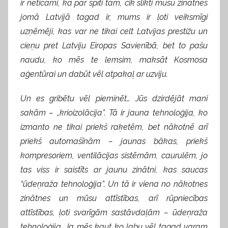
ir neticami, ka par spīti tam, cik slikti mūsu zinātnes
jomā Latvijā tagad ir, mums ir ļoti veiksmīgi
uzņēmēji, kas var ne tikai celt Latvijas prestižu un
cieņu pret Latviju Eiropas Savienībā, bet to pašu
naudu, ko mēs te lemsim, maksāt Kosmosa
aģentūrai un dabūt vēl atpakaļ ar uzviju.
Un es gribētu vēl pieminēt… Jūs dzirdējāt mani
sakām – „krioizolācija”. Tā ir jauna tehnoloģija, ko
izmanto ne tikai priekš raķetēm, bet nākotnē arī
priekš automašīnām – jaunas bākas, priekš
kompresoriem, ventilācijas sistēmām, caurulēm, jo
tas viss ir saistīts ar jaunu zinātni, kas saucas
“ūdeņraža tehnoloģija”. Un tā ir viena no nākotnes
zinātnes un mūsu attīstības, arī rūpniecības
attīstības, ļoti svarīgām sastāvdaļām – ūdeņraža
tehnoloģija. Ja mēs kaut ko labu vēl tagad varam