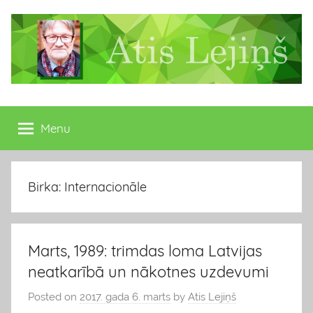
Skip
to
content
Atis
Latvijas
Republikas
Menu
Lejiņš
13.
Saeimas
deputāts
Birka: Internacionāle
Marts, 1989: trimdas loma Latvijas
neatkarībā un nākotnes uzdevumi
Posted on
2017. gada 6. marts
by
Atis Lejiņš