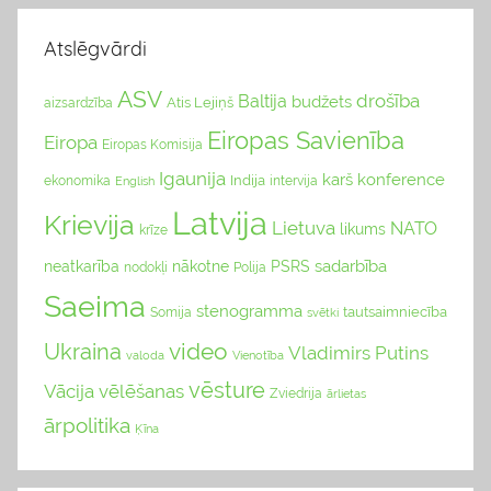
Atslēgvārdi
ASV
drošība
Baltija
budžets
Atis Lejiņš
aizsardzība
Eiropas Savienība
Eiropa
Eiropas Komisija
Igaunija
karš
konference
Indija
ekonomika
English
intervija
Latvija
Krievija
Lietuva
NATO
likums
krīze
sadarbība
neatkarība
nākotne
PSRS
nodokļi
Polija
Saeima
stenogramma
tautsaimniecība
Somija
svētki
video
Ukraina
Vladimirs Putins
valoda
Vienotība
vēsture
Vācija
vēlēšanas
Zviedrija
ārlietas
ārpolitika
Ķīna