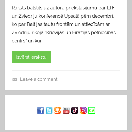
Raksts balstīts uz autora priekšlasījumu par LTF
un Zviedriju konferencē Upsalā pērn decembrī,
ko par Baltijas tautu frontēm un attiecībām ar
Zviedriju rīkoja “Krievijas un Eirāzijas pētniecības
centrs” un kur
Izvērst ierakstu
Leave a comment
b
l
o
g
s