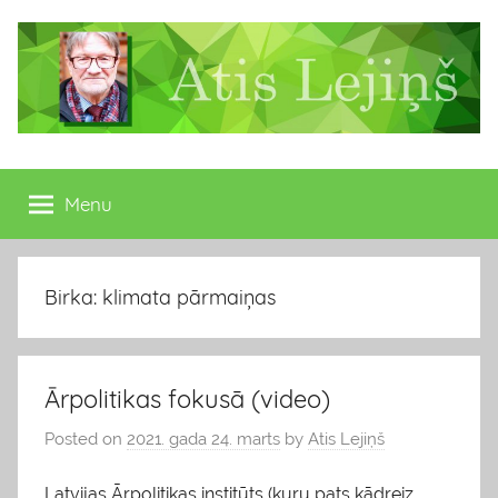
Skip
to
content
Atis
Latvijas
Republikas
Menu
Lejiņš
13.
Saeimas
deputāts
Birka: klimata pārmaiņas
Ārpolitikas fokusā (video)
Posted on
2021. gada 24. marts
by
Atis Lejiņš
Latvijas Ārpolitikas institūts (kuru pats kādreiz