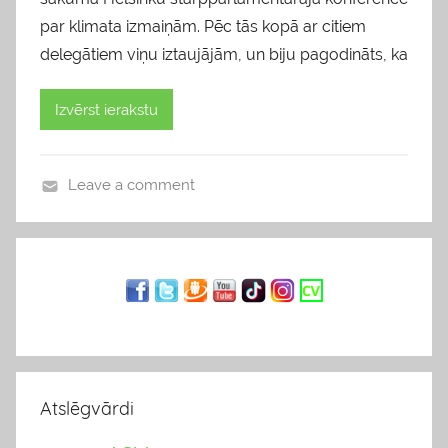
par klimata izmaiņām. Pēc tās kopā ar citiem
delegātiem viņu iztaujājām, un biju pagodināts, ka
Izvērst ierakstu
Leave a comment
b
l
o
g
s
Atslēgvārdi