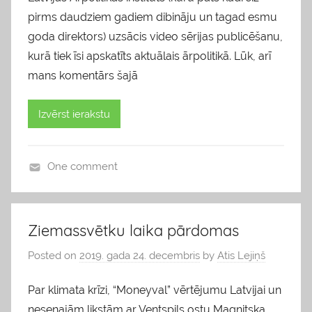
pirms daudziem gadiem dibināju un tagad esmu
goda direktors) uzsācis video sērijas publicēšanu,
kurā tiek īsi apskatīts aktuālais ārpolitikā. Lūk, arī
mans komentārs šajā
Izvērst ierakstu
One comment
b
l
o
Ziemassvētku laika pārdomas
g
Posted on
2019. gada 24. decembris
by
Atis Lejiņš
s
Par klimata krīzi, “Moneyval” vērtējumu Latvijai un
nesenajām likstām ar Ventspils ostu Magņitska