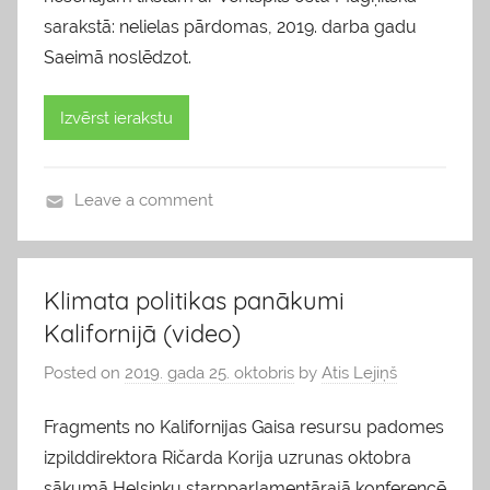
sarakstā: nelielas pārdomas, 2019. darba gadu
Saeimā noslēdzot.
Izvērst ierakstu
Leave a comment
b
l
o
Klimata politikas panākumi
g
Kalifornijā (video)
s
Posted on
2019. gada 25. oktobris
by
Atis Lejiņš
Fragments no Kalifornijas Gaisa resursu padomes
izpilddirektora Ričarda Korija uzrunas oktobra
sākumā Helsinku starpparlamentārajā konferencē