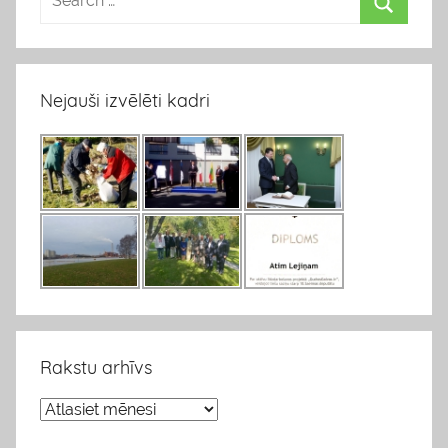
Nejauši izvēlēti kadri
Rakstu arhīvs
R
a