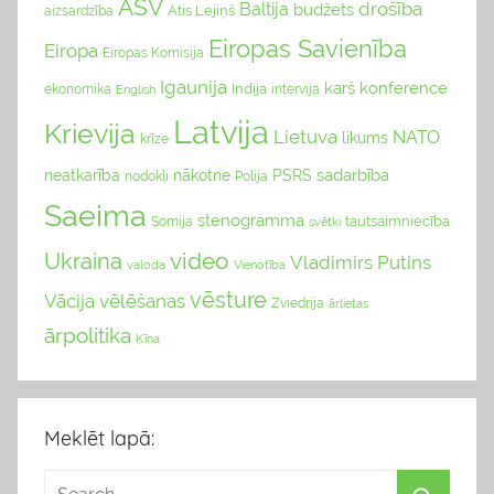
ASV
drošība
Baltija
budžets
Atis Lejiņš
aizsardzība
Eiropas Savienība
Eiropa
Eiropas Komisija
Igaunija
karš
konference
Indija
ekonomika
English
intervija
Latvija
Krievija
Lietuva
NATO
likums
krīze
sadarbība
neatkarība
nākotne
PSRS
nodokļi
Polija
Saeima
stenogramma
tautsaimniecība
Somija
svētki
video
Ukraina
Vladimirs Putins
valoda
Vienotība
vēsture
Vācija
vēlēšanas
Zviedrija
ārlietas
ārpolitika
Ķīna
Meklēt lapā: