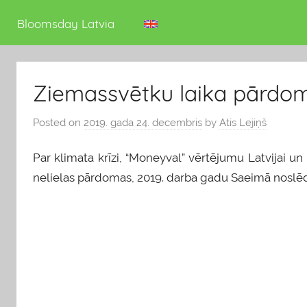
deputāts
Bloomsday Latvia
Ziemassvētku laika pārdo
Posted on
2019. gada 24. decembris
by
Atis Lejiņš
Par klimata krīzi, “Moneyval” vērtējumu Latvijai u
nelielas pārdomas, 2019. darba gadu Saeimā noslēd