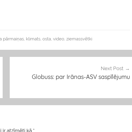
a pārmaiņas
,
klimats
,
osta
,
video
,
ziemassvētki
Next Post
Globuss: par Irānas-ASV saspīlējumu
 ir atzīmēti kā
*