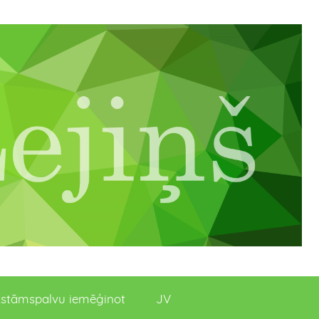
stāmspalvu iemēģinot
JV