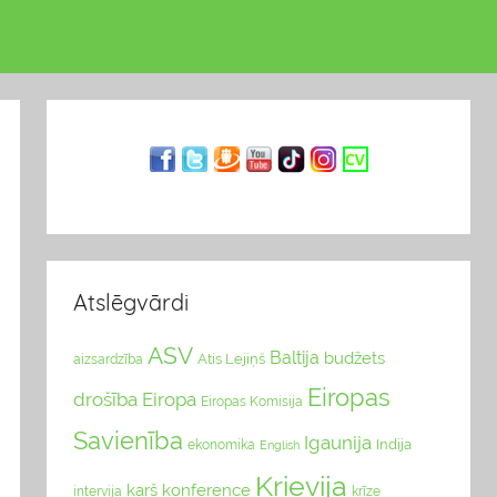
Atslēgvārdi
ASV
Baltija
budžets
Atis Lejiņš
aizsardzība
Eiropas
drošība
Eiropa
Eiropas Komisija
Savienība
Igaunija
Indija
ekonomika
English
Krievija
karš
konference
intervija
krīze