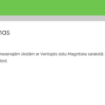
mas
n nesenajām likstām ar Ventspils ostu Magņitska sarakstā:
zot.