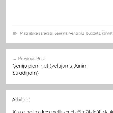
Magņitska saraksts
,
Saeima
,
Ventspils
,
budžets
,
klimat
b
l
o
Ziņu
Previous Post
g
Ģēniju pieminot (veltījums Jānim
s
izvēlne
Stradiņam)
Atbildēt
Jūsu e-pasta adrese netiks publicēta.
Obligātie lauki