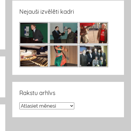
Nejauši izvēlēti kadri
Rakstu arhīvs
R
a
k