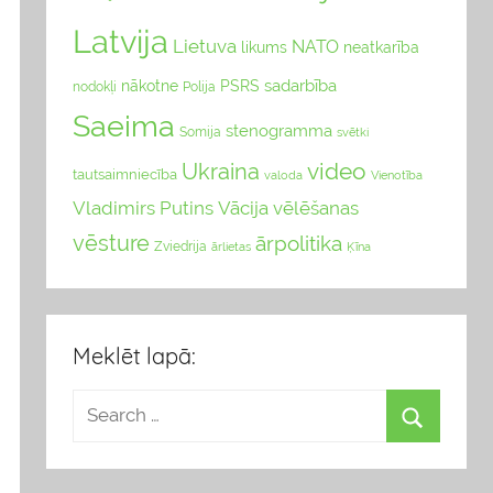
Latvija
Lietuva
NATO
likums
neatkarība
sadarbība
nākotne
PSRS
nodokļi
Polija
Saeima
stenogramma
Somija
svētki
video
Ukraina
tautsaimniecība
valoda
Vienotība
Vladimirs Putins
Vācija
vēlēšanas
vēsture
ārpolitika
Zviedrija
Ķīna
ārlietas
Meklēt lapā: