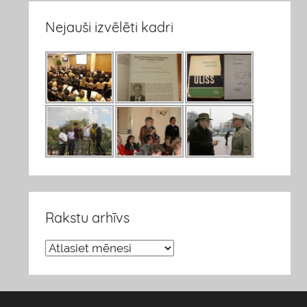
Nejauši izvēlēti kadri
Rakstu arhīvs
R
a
k