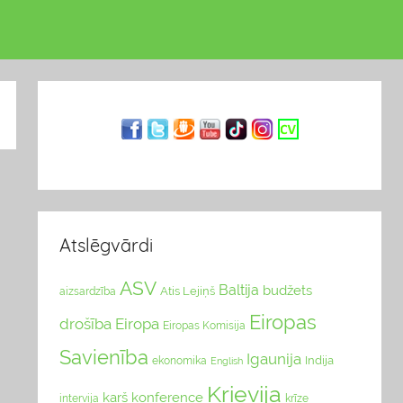
Atslēgvārdi
ASV
Baltija
budžets
Atis Lejiņš
aizsardzība
Eiropas
drošība
Eiropa
Eiropas Komisija
Savienība
Igaunija
Indija
ekonomika
English
Krievija
karš
konference
intervija
krīze