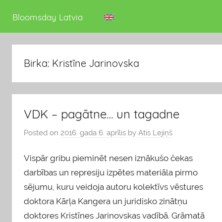
deputāts
Bloomsday Latvia
Birka: Kristīne Jarinovska
VDK – pagātne… un tagadne
Posted on
2016. gada 6. aprīlis
by
Atis Lejiņš
Vispār gribu pieminēt nesen iznākušo čekas
darbības un represiju izpētes materiāla pirmo
sējumu, kuru veidoja autoru kolektīvs vēstures
doktora Kārļa Kangera un juridisko zinātņu
doktores Kristīnes Jarinovskas vadībā. Grāmatā