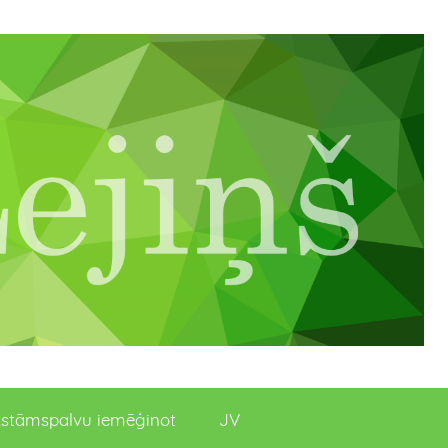
stāmspalvu iemēģinot
JV