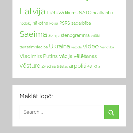
Latvija
Lietuva
NATO
likums
neatkarība
sadarbība
nākotne
PSRS
nodokļi
Polija
Saeima
stenogramma
Somija
svētki
video
Ukraina
tautsaimniecība
valoda
Vienotība
Vladimirs Putins
Vācija
vēlēšanas
vēsture
ārpolitika
Zviedrija
Ķīna
ārlietas
Meklēt lapā: