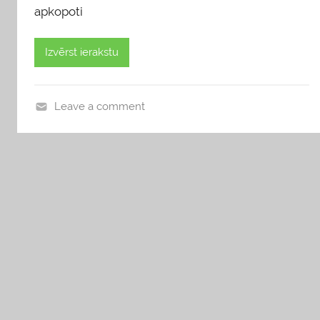
apkopoti
Izvērst ierakstu
Leave a comment
b
l
o
g
s