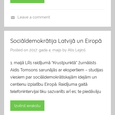
Leave a comment
b
l
o
Sociāldemokrātija Latvijā un Eiropā
g
Posted on
2017. gada 4. maijs
by
Atis Lejiņš
s
1. maijā LR1 raidījumā “Krustpunktā” žurnālists
Aidis Tomsons sarunājās ar ekspertiem – studijas
viesiem par sociāldemokrātiskajām idejām un
centienu izplatību Eiropā. Raidījuma gaitā
telefonintervijai tiku sazvanīts arī es; te piedāvāju
Izvērst ierakstu