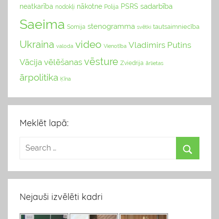
sadarbība
neatkarība
nākotne
PSRS
nodokļi
Polija
Saeima
stenogramma
tautsaimniecība
Somija
svētki
video
Ukraina
Vladimirs Putins
valoda
Vienotība
vēsture
Vācija
vēlēšanas
Zviedrija
ārlietas
ārpolitika
Ķīna
Meklēt lapā:
Nejauši izvēlēti kadri