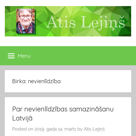
Skip
to
content
Atis
Latvijas
Republikas
Menu
Lejiņš
13.
Saeimas
deputāts
Birka: nevienlīdzība
Par nevienlīdzības samazināšanu
Latvijā
Posted on
2019. gada 14. marts
by
Atis Lejiņš