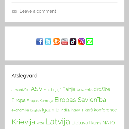
Leave a comment
b
l
o
g
s
Atslēgvārdi
ASV
drošība
Baltija
budžets
Atis Lejiņš
aizsardzība
Eiropas Savienība
Eiropa
Eiropas Komisija
Igaunija
karš
konference
Indija
ekonomika
English
intervija
Latvija
Krievija
Lietuva
NATO
likums
krīze