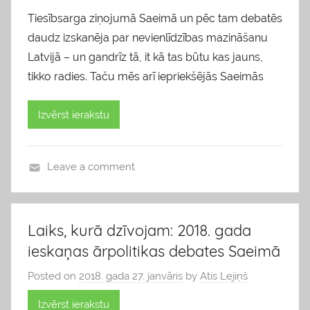
Tiesībsarga ziņojumā Saeimā un pēc tam debatēs
daudz izskanēja par nevienlīdzības mazināšanu
Latvijā – un gandrīz tā, it kā tas būtu kas jauns,
tikko radies. Taču mēs arī iepriekšējās Saeimās
Izvērst ierakstu
Leave a comment
b
l
o
Laiks, kurā dzīvojam: 2018. gada
g
ieskaņas ārpolitikas debates Saeimā
s
Posted on
2018. gada 27. janvāris
by
Atis Lejiņš
Izvērst ierakstu