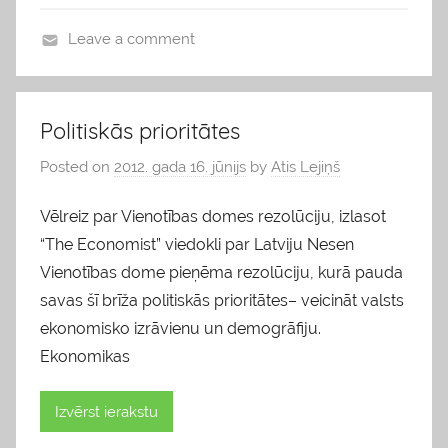
Leave a comment
b
l
o
Politiskās prioritātes
g
Posted on
2012. gada 16. jūnijs
by
Atis Lejiņš
s
Vēlreiz par Vienotības domes rezolūciju, izlasot
“The Economist” viedokli par Latviju Nesen
Vienotības dome pieņēma rezolūciju, kurā pauda
savas šī brīža politiskās prioritātes– veicināt valsts
ekonomisko izrāvienu un demogrāfiju.
Ekonomikas
Izvērst ierakstu