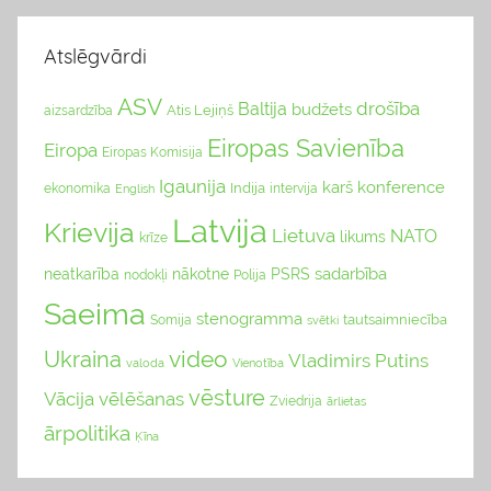
Atslēgvārdi
ASV
drošība
Baltija
budžets
Atis Lejiņš
aizsardzība
Eiropas Savienība
Eiropa
Eiropas Komisija
Igaunija
karš
konference
Indija
ekonomika
English
intervija
Latvija
Krievija
Lietuva
NATO
likums
krīze
sadarbība
neatkarība
nākotne
PSRS
nodokļi
Polija
Saeima
stenogramma
tautsaimniecība
Somija
svētki
video
Ukraina
Vladimirs Putins
valoda
Vienotība
vēsture
Vācija
vēlēšanas
Zviedrija
ārlietas
ārpolitika
Ķīna