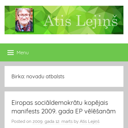
Skip
to
content
Atis
Latvijas
Republikas
Menu
Lejiņš
13.
Saeimas
deputāts
Birka: novadu atbalsts
Eiropas sociāldemokrātu kopējais
manifests 2009. gada EP vēlēšanām
Posted on
2009. gada 12. marts
by
Atis Lejiņš