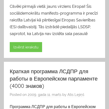
Cilvēki pirmajā vietā: jauns virziens Eiropai! Šis
sociāldemokrātu manifests-programma ir precīzi
rakstīta Latvijai kā pilntiesīgai Eiropas Savienības
(ES) dalībvalstij. Tās izstrādē piedalījās LSDSP,
saprotot, ka Latvija nav izolēta sala pasaulē
Izvērst ierakstu
Краткая программа ЛСДПР для
работы в Европейском парламенте
(4000 знаков)
Posted on
2009. gada 11. marts
by
Atis Lejiņš
Программа ЛСДПР для работы в Европейском