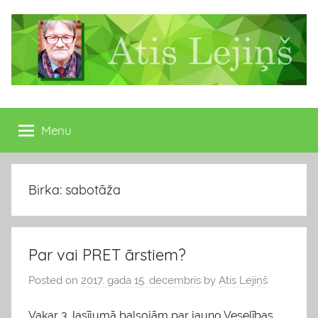
Skip
to
content
Atis
Latvijas
Republikas
Menu
Lejiņš
13.
Saeimas
deputāts
Birka: sabotāža
Par vai PRET ārstiem?
Posted on
2017. gada 15. decembris
by
Atis Lejiņš
Vakar 3. lasījumā balsojām par jauno Veselības