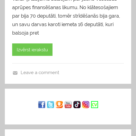
aprūpes finansēšanas likumu. No klātesošajiem
par bija 70 deputāti, tomēr strīdēšanās bija gara,
un savu darvas karoti iemeta 16 deputāti, kuri
balsoja pret
Izvērst ierakstu
Leave a comment
b
l
o
g
s