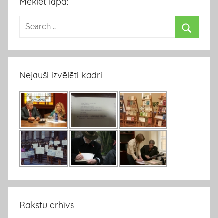
Meklēt lapā:
Nejauši izvēlēti kadri
Rakstu arhīvs