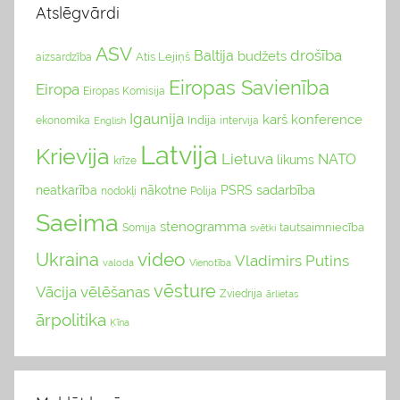
Atslēgvārdi
ASV
drošība
Baltija
budžets
Atis Lejiņš
aizsardzība
Eiropas Savienība
Eiropa
Eiropas Komisija
Igaunija
karš
konference
Indija
ekonomika
English
intervija
Latvija
Krievija
Lietuva
NATO
likums
krīze
sadarbība
neatkarība
nākotne
PSRS
nodokļi
Polija
Saeima
stenogramma
tautsaimniecība
Somija
svētki
video
Ukraina
Vladimirs Putins
valoda
Vienotība
vēsture
Vācija
vēlēšanas
Zviedrija
ārlietas
ārpolitika
Ķīna