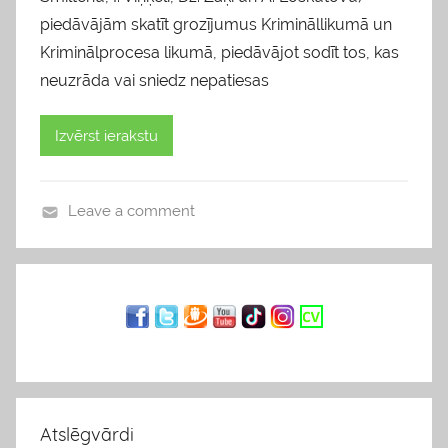
piedāvājām skatīt grozījumus Krimināllikumā un
Kriminālprocesa likumā, piedāvājot sodīt tos, kas
neuzrāda vai sniedz nepatiesas
Izvērst ierakstu
Leave a comment
v
i
e
d
o
k
l
i
Atslēgvārdi
s