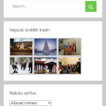
Nejauši izvēlēti kadri
Rakstu arhīvs
R