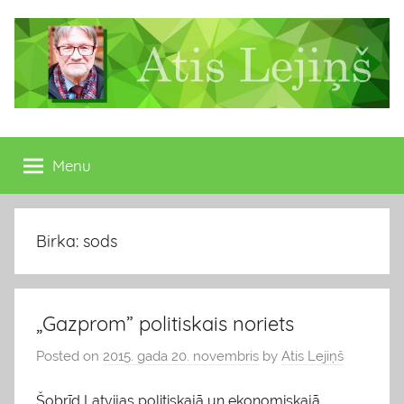
Skip
to
content
Atis
Latvijas
Republikas
Menu
Lejiņš
13.
Saeimas
deputāts
Birka: sods
„Gazprom” politiskais noriets
Posted on
2015. gada 20. novembris
by
Atis Lejiņš
Šobrīd Latvijas politiskajā un ekonomiskajā