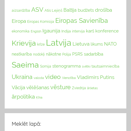
ASV
drošība
Baltija
budžets
Atis Lejiņš
aizsardzība
Eiropas Savienība
Eiropa
Eiropas Komisija
Igaunija
karš
konference
Indija
ekonomika
English
intervija
Latvija
Krievija
Lietuva
NATO
likums
krīze
sadarbība
neatkarība
nākotne
PSRS
nodokļi
Polija
Saeima
stenogramma
tautsaimniecība
Somija
svētki
video
Ukraina
Vladimirs Putins
valoda
Vienotība
vēsture
Vācija
vēlēšanas
Zviedrija
ārlietas
ārpolitika
Ķīna
Meklēt lapā: