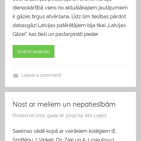
dienaskārtībā viens no aktuālākajiem jautājumiem
ir gāzes tirgus atvēršana. Līdz šim tiesības pārdot
dabasgāzi Latvijas patērētājiem bija tikai „Latvijas
Gāzei”, kas tieši un pastarpināti pieder
Izvērst ierakstu
Leave a comment
b
l
o
Nost ar meliem un nepatiesībām
g
Posted on
2011. gada 16. jūnijs
by
Atis Lejiņš
s
Saeimas sēdē kopā ar vairākiem kolēģiem (E.
Smiltēnu, I. Viņķeli, Dz. Zaķi un A. Loskutovu)