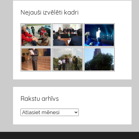
Nejauši izvēlēti kadri
Rakstu arhīvs
R
a
k