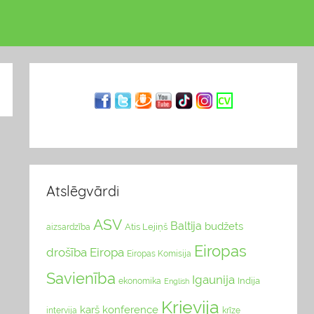
Atslēgvārdi
ASV
Baltija
budžets
Atis Lejiņš
aizsardzība
Eiropas
drošība
Eiropa
Eiropas Komisija
Savienība
Igaunija
Indija
ekonomika
English
Krievija
karš
konference
intervija
krīze