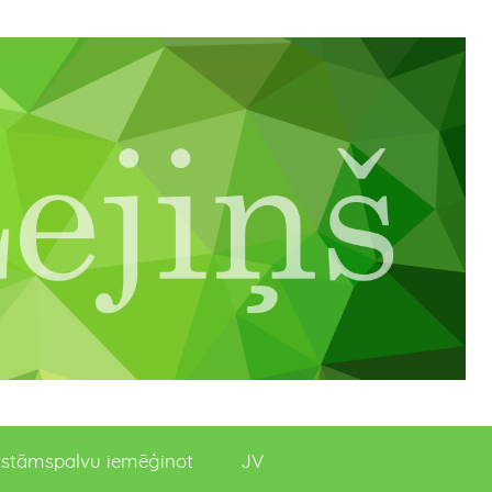
stāmspalvu iemēģinot
JV