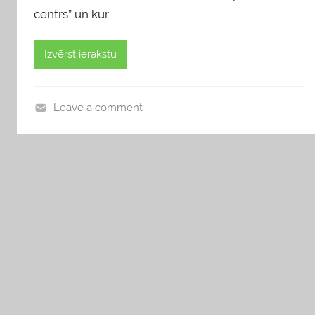
centrs” un kur
Izvērst ierakstu
Leave a comment
b
l
o
g
s