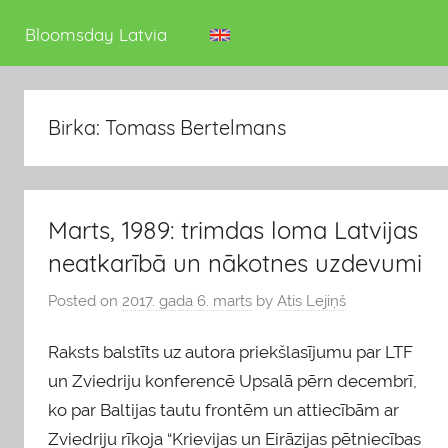
deputāts
Bloomsday Latvia
Birka: Tomass Bertelmans
Marts, 1989: trimdas loma Latvijas
neatkarībā un nākotnes uzdevumi
Posted on
2017. gada 6. marts
by
Atis Lejiņš
Raksts balstīts uz autora priekšlasījumu par LTF
un Zviedriju konferencē Upsalā pērn decembrī,
ko par Baltijas tautu frontēm un attiecībām ar
Zviedriju rīkoja “Krievijas un Eirāzijas pētniecības