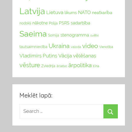
Latvija
Lietuva
NATO
likums
neatkarība
sadarbība
nākotne
PSRS
nodokļi
Polija
Saeima
stenogramma
Somija
svētki
video
Ukraina
tautsaimniecība
valoda
Vienotība
Vladimirs Putins
Vācija
vēlēšanas
vēsture
ārpolitika
Zviedrija
Ķīna
ārlietas
Meklēt lapā: