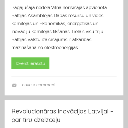
Pagājušajā nedēļā Viļņā norisinājās apvienotā
Baltijas Asamblejas Dabas resursu un vides
komitejas un Ekonomikas, enerģētikas un
inovāciju komitejas tikšanās. Lielais visu triju
Baltijas valstu izaicinājums ir atkarības
mazināšana no elektroenerģijas
Izvērst ierakstu
Leave a comment
b
l
o
Revolucionāras inovācijas Latvijai –
g
par tīru dzelzceļu
s