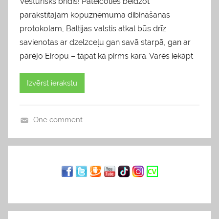
Vēsturisks brīdis! Pateicoties beidzot
parakstītajam kopuzņēmuma dibināšanas
protokolam, Baltijas valstis atkal būs drīz
savienotas ar dzelzceļu gan savā starpā, gan ar
pārējo Eiropu – tāpat kā pirms kara. Varēs iekāpt
Izvērst ierakstu
One comment
b
l
o
g
s