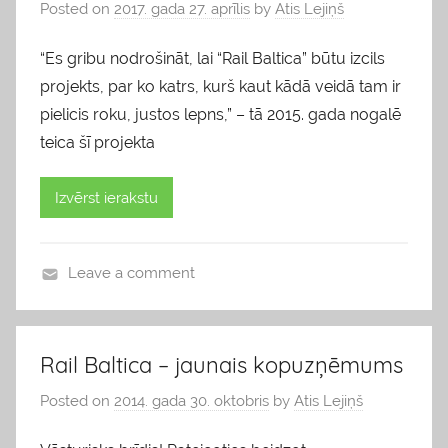
Posted on
2017. gada 27. aprīlis
by
Atis Lejiņš
“Es gribu nodrošināt, lai “Rail Baltica” būtu izcils
projekts, par ko katrs, kurš kaut kādā veidā tam ir
pielicis roku, justos lepns,” – tā 2015. gada nogalē
teica šī projekta
Izvērst ierakstu
Leave a comment
b
l
o
Rail Baltica – jaunais kopuzņēmums
g
Posted on
2014. gada 30. oktobris
by
Atis Lejiņš
s