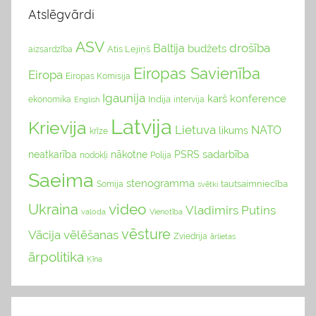
Atslēgvārdi
ASV
drošība
Baltija
budžets
Atis Lejiņš
aizsardzība
Eiropas Savienība
Eiropa
Eiropas Komisija
Igaunija
karš
konference
Indija
ekonomika
English
intervija
Latvija
Krievija
Lietuva
NATO
likums
krīze
sadarbība
neatkarība
nākotne
PSRS
nodokļi
Polija
Saeima
stenogramma
tautsaimniecība
Somija
svētki
video
Ukraina
Vladimirs Putins
valoda
Vienotība
vēsture
Vācija
vēlēšanas
Zviedrija
ārlietas
ārpolitika
Ķīna