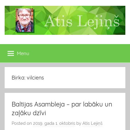
Skip
to
content
Atis
Latvijas
Republikas
Menu
Lejiņš
13.
Saeimas
deputāts
Birka: vilciens
Baltijas Asambleja – par labāku un
zaļāku dzīvi
Posted on
2019. gada 1. oktobris
by
Atis Lejiņš