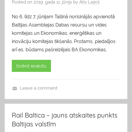
Posted on
2019. gada 11. jūnijs
by
Atis Lejiņš
No 6. līdz 7. jūnijam Tallinā norisinājās apvienotā
Baltijas Asamblejas Dabas resursu un vides
komitejas un Ekonomikas, enerģētikas un
inovāciju komitejas tikšanās. Protams, piedalījos
arī es, būdams pašreizējais BA Ekonomikas,
Izvērst ierakstu
Leave a comment
b
l
o
Rail Baltica – jauns atskaites punkts
g
Baltijas valstīm
s