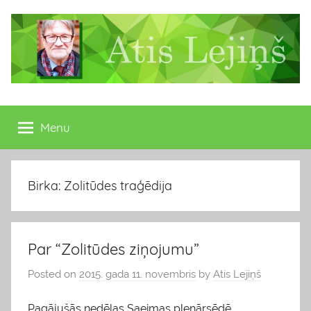
Skip
to
content
Atis
Latvijas
Republikas
Menu
Lejiņš
13.
Saeimas
deputāts
Birka: Zolitūdes traģēdija
Par “Zolitūdes ziņojumu”
Posted on
2015. gada 11. novembris
by
Atis Lejiņš
Pagājušās nedēļas Saeimas plenārsēdē