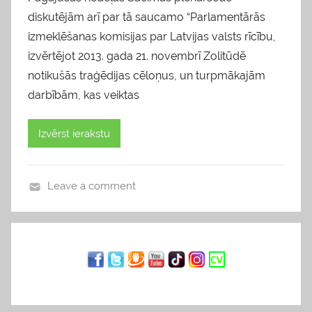
diskutējām arī par tā saucamo “Parlamentārās
izmeklēšanas komisijas par Latvijas valsts rīcību,
izvērtējot 2013. gada 21. novembrī Zolitūdē
notikušās traģēdijas cēloņus, un turpmākajām
darbībām, kas veiktas
Izvērst ierakstu
Leave a comment
b
l
o
g
s