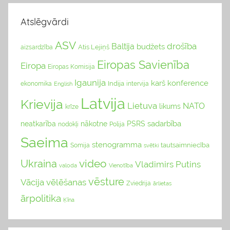
Atslēgvārdi
ASV
drošība
Baltija
budžets
Atis Lejiņš
aizsardzība
Eiropas Savienība
Eiropa
Eiropas Komisija
Igaunija
karš
konference
Indija
ekonomika
English
intervija
Latvija
Krievija
Lietuva
NATO
likums
krīze
sadarbība
neatkarība
nākotne
PSRS
nodokļi
Polija
Saeima
stenogramma
tautsaimniecība
Somija
svētki
video
Ukraina
Vladimirs Putins
valoda
Vienotība
vēsture
Vācija
vēlēšanas
Zviedrija
ārlietas
ārpolitika
Ķīna