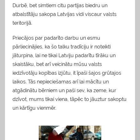
Durbē, bet simtiem citu partijas biedru un
atbalstītāju sakopa Latvijas vidi viscaur valsts
teritorijā.
Priecājos par padarīto darbu un esmu
pārliecinājies, ka šo talku tradīciju ir noteikti
jāturpina, lai ne tikai Latviju padarītu tīrāku un
skaistāku, bet arī veicinātu mūsu valsts
iedzīvotāju kopības izjūtu, it īpaši šajos grūtajos
laikos. Tās nepieciešamas arī lai mācītu un
atgādinātu bērniem un paši sev, ka zeme, kur
dzīvot, mums tikai viena, tāpēc to jāuztur sakoptu
un kārtīgu vienmēr.