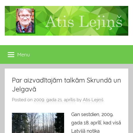
Skip
to
content
Atis
Latvijas
Republikas
Menu
Lejiņš
13.
Saeimas
deputāts
Par aizvadītajām talkām Skrundā un
Jelgavā
Posted on
2009. gada 21. aprīlis
by
Atis Lejiņš
Gan sestdien, 2009.
gada 18. aprīlī, kad visā
Latvijā notika