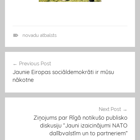
novadu atbalsts
P
a
s
Previous Post
Ziņu
ā
Jaunie Eiropas sociāldemokrāti ir mūsu
izvēlne
k
nākotne
u
m
i
Next Post
Ziņojums par Rīgā notikušo publisko
diskusiju “Jauni izaicinājumi NATO
dalībvalstīm un to partneriem”