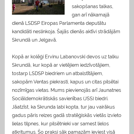
sakopšanas talkas,
gan arī nākamajā
dienā LSDSP Eiropas Parlamenta deputātu
kandidāti neslinkoja. Šajās dienās aktīvi strādājām
Skrundā un Jelgavā.
Kopā ar kolēģi Ervinu Labanovski devos uz talku
Skrundā, kur kopā ar vietējiem iedzīvotājiem,
tostarp LSDSP biedriem un atbalstītājiem,
sakopām Ventas piekrasti, kapus un citas pilsētai
nozīmīgas vietas. Mums pievienojās arī Jaunatnes
Sociāldemokrātiskās savienības (JSS) biedri.
Jāatzīst, ka Skrunda labi kopta, tur jau vairākus
gadus pāris reizes gadā stratēģiskās vietās izvieto
lielas tilpnes, kur pilsētnieki var samest lielos
atkritumus. Šo praksi sāk pamazām ieviest visā