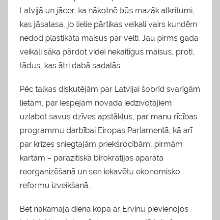
Latvijā un jācer, ka nākotnē būs mazāk atkritumi,
kas jāsalasa, jo lielie pārtikas veikali vairs kundēm
nedod plastikāta maisus par velti. Jau pirms gada
veikali sāka pārdot videi nekaitīgus maisus, proti,
tādus, kas ātri dabā sadalās.
Pēc talkas diskutējām par Latvijai šobrīd svarīgām
lietām, par iespējām novada iedzīvotājiem
uzlabot savus dzīves apstākļus, par manu rīcības
programmu darbībai Eiropas Parlamentā, kā arī
par krīzes sniegtajām priekšrocībām, pirmām
kārtām – parazītiskā birokrātijas aparāta
reorganizēšanā un sen iekavētu ekonomisko
reformu izveikšanā.
Bet nākamajā dienā kopā ar Ervinu pievienojos