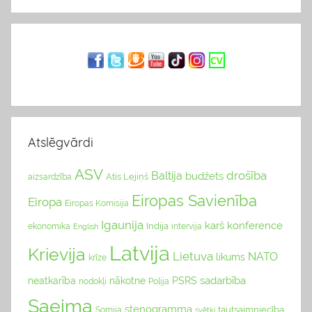
Atslēgvārdi
ASV
drošība
Baltija
budžets
Atis Lejiņš
aizsardzība
Eiropas Savienība
Eiropa
Eiropas Komisija
Igaunija
karš
konference
Indija
ekonomika
English
intervija
Latvija
Krievija
Lietuva
NATO
likums
krīze
sadarbība
neatkarība
nākotne
PSRS
nodokļi
Polija
Saeima
stenogramma
tautsaimniecība
Somija
svētki