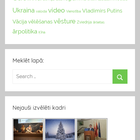
video
Ukraina
Vladimirs Putins
valoda
Vienotība
vēsture
Vācija
vēlēšanas
Zviedrija
ārlietas
ārpolitika
Ķīna
Meklēt lapā:
Nejauši izvēlēti kadri