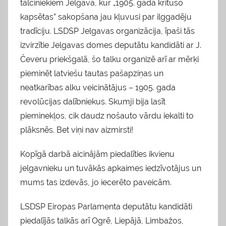
talciniekiem Jelgavā, kur „1905. gadā kritušo
kapsētas” sakopšana jau kļuvusi par ilggadēju
tradīciju. LSDSP Jelgavas organizācija, īpaši tās
izvirzītie Jelgavas domes deputātu kandidāti ar J.
Čeveru priekšgalā, šo talku organizē arī ar mērķi
pieminēt latviešu tautas pašapziņas un
neatkarības alku veicinātājus – 1905. gada
revolūcijas dalībniekus. Skumji bija lasīt
pieminekļos, cik daudz nošauto vārdu iekalti to
plāksnēs. Bet viņi nav aizmirsti!
Kopīgā darbā aicinājām piedalīties ikvienu
jelgavnieku un tuvākās apkaimes iedzīvotājus un
mums tas izdevās, jo iecerēto paveicām.
LSDSP Eiropas Parlamenta deputātu kandidāti
piedalījās talkās arī Ogrē, Liepājā, Limbažos,