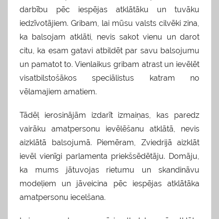
darbību pēc iespējas atklātāku un tuvāku
iedzīvotājiem. Gribam, lai mūsu valsts cilvēki zina,
ka balsojam atklāti, nevis sakot vienu un darot
citu, ka esam gatavi atbildēt par savu balsojumu
un pamatot to. Vienlaikus gribam atrast un ievēlēt
visatbilstošākos speciālistus katram no
vēlamajiem amatiem.
Tādēļ ierosinājām izdarīt izmaiņas, kas paredz
vairāku amatpersonu ievēlēšanu atklātā, nevis
aizklātā balsojumā. Piemēram, Zviedrijā aizklāt
ievēl vienīgi parlamenta priekšsēdētāju. Domāju,
ka mums jātuvojas rietumu un skandināvu
modeļiem un jāveicina pēc iespējas atklātāka
amatpersonu iecelšana.