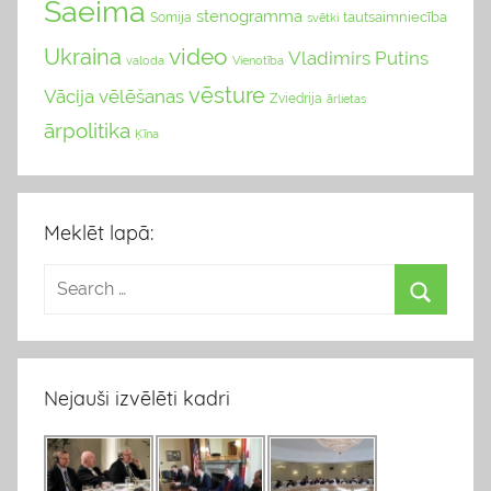
Saeima
stenogramma
tautsaimniecība
Somija
svētki
video
Ukraina
Vladimirs Putins
valoda
Vienotība
vēsture
Vācija
vēlēšanas
Zviedrija
ārlietas
ārpolitika
Ķīna
Meklēt lapā:
Nejauši izvēlēti kadri