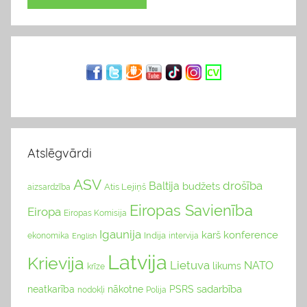
Atslēgvārdi
ASV
drošība
Baltija
budžets
Atis Lejiņš
aizsardzība
Eiropas Savienība
Eiropa
Eiropas Komisija
Igaunija
karš
konference
Indija
ekonomika
English
intervija
Latvija
Krievija
Lietuva
NATO
likums
krīze
sadarbība
neatkarība
nākotne
PSRS
nodokļi
Polija