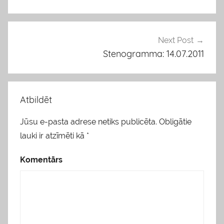
izvēlne
k
l
i
Next Post
s
Stenogramma: 14.07.2011
Atbildēt
Jūsu e-pasta adrese netiks publicēta.
Obligātie
lauki ir atzīmēti kā
*
Komentārs