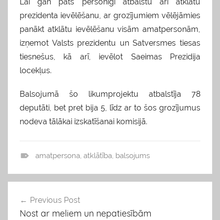
Lai gan pats personīgi atbalstu arī atklātu
prezidenta ievēlēšanu, ar grozījumiem vēlējāmies
panākt atklātu ievēlēšanu visām amatpersonām,
izņemot Valsts prezidentu un Satversmes tiesas
tiesnešus, kā arī, ievēlot Saeimas Prezidija
locekļus.
Balsojumā šo likumprojektu atbalstīja 78
deputāti, bet pret bija 5, līdz ar to šos grozījumus
nodeva tālākai izskatīšanai komisijā.
amatpersona
,
atklātība
,
balsojums
v
i
e
Previous Post
Ziņu
d
Nost ar meliem un nepatiesībām
o