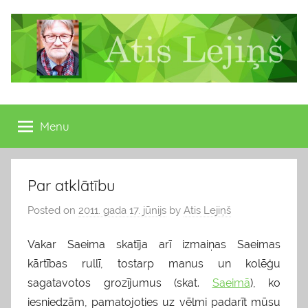
Skip
to
content
Atis
Latvijas
Republikas
Menu
Lejiņš
13.
Saeimas
deputāts
Par atklātību
Posted on
2011. gada 17. jūnijs
by
Atis Lejiņš
Vakar Saeima skatīja arī izmaiņas Saeimas
kārtības rullī, tostarp manus un kolēģu
sagatavotos grozījumus (skat.
Saeimā
), ko
iesniedzām, pamatojoties uz vēlmi padarīt mūsu