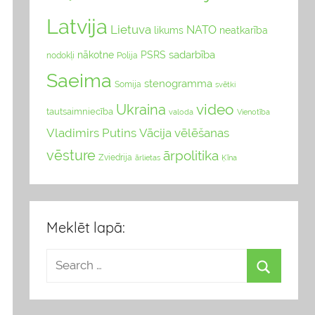
Latvija
Lietuva
NATO
likums
neatkarība
sadarbība
nākotne
PSRS
nodokļi
Polija
Saeima
stenogramma
Somija
svētki
video
Ukraina
tautsaimniecība
valoda
Vienotība
Vladimirs Putins
Vācija
vēlēšanas
vēsture
ārpolitika
Zviedrija
Ķīna
ārlietas
Meklēt lapā: