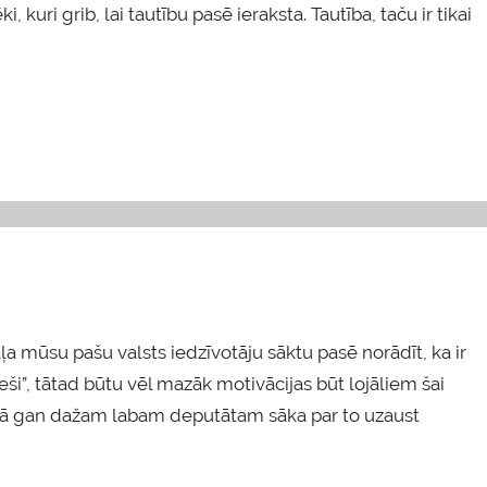
 kuri grib, lai tautību pasē ieraksta. Tautība, taču ir tikai
a mūsu pašu valsts iedzīvotāju sāktu pasē norādīt, ka ir
ijieši”, tātad būtu vēl mazāk motivācijas būt lojāliem šai
ocesā gan dažam labam deputātam sāka par to uzaust