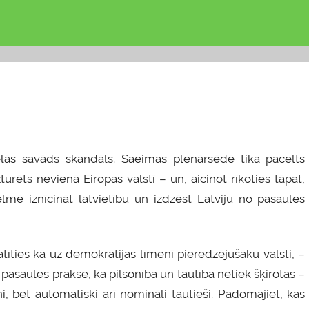
cēlās savāds skandāls. Saeimas plenārsēdē tika pacelts
urēts nevienā Eiropas valstī – un, aicinot rīkoties tāpat,
ēlmē iznīcināt latvietību un izdzēst Latviju no pasaules
ties kā uz demokrātijas līmenī pieredzējušāku valsti, –
r pasaules prakse, ka pilsonība un tautība netiek šķirotas –
oņi, bet automātiski arī nomināli tautieši. Padomājiet, kas