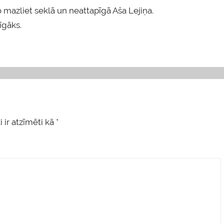
no mazliet seklā un neattapīgā Aša Lejiņa.
rīgāks.
 ir atzīmēti kā
*