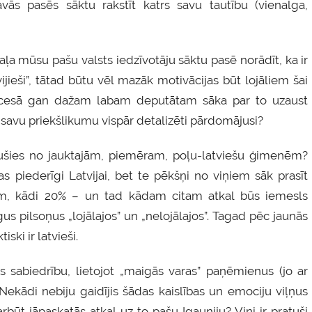
savās pasēs sāktu rakstīt katrs savu tautību (vienalga,
ļa mūsu pašu valsts iedzīvotāju sāktu pasē norādīt, ka ir
tvijieši”, tātad būtu vēl mazāk motivācijas būt lojāliem šai
 procesā gan dažam labam deputātam sāka par to uzaust
 šo savu priekšlikumu vispār detalizēti pārdomājusi?
ēlušies no jauktajām, piemēram, poļu-latviešu ģimenēm?
s piederīgi Latvijai, bet te pēkšņi no viņiem sāk prasīt
ēram, kādi 20% – un tad kādam citam atkal būs iemesls
īgus pilsoņus „lojālajos” un „nelojālajos”. Tagad pēc jaunās
iski ir latvieši.
as sabiedrību, lietojot „maigās varas” paņēmienus (jo ar
Nekādi nebiju gaidījis šādas kaislības un emociju viļņus
ūt jāpaskatās atkal uz to pašu Igauniju? Viņi ir pratuši