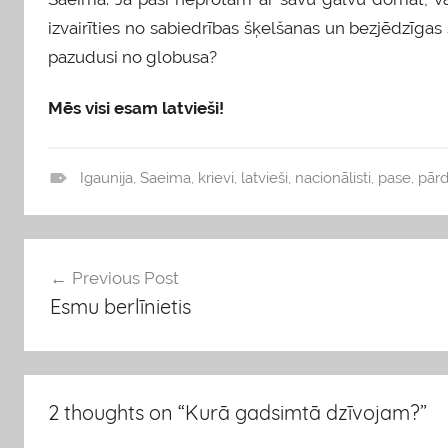
izvairīties no sabiedrības šķelšanas un bezjēdzīgas 
pazudusi no globusa?
Mēs visi esam latvieši!
Igaunija
,
Saeima
,
krievi
,
latvieši
,
nacionālisti
,
pase
,
pār
v
i
e
Ziņu
Previous Post
d
Esmu berlīnietis
o
izvēlne
k
l
i
2 thoughts on “
Kurā gadsimtā dzīvojam?
”
s