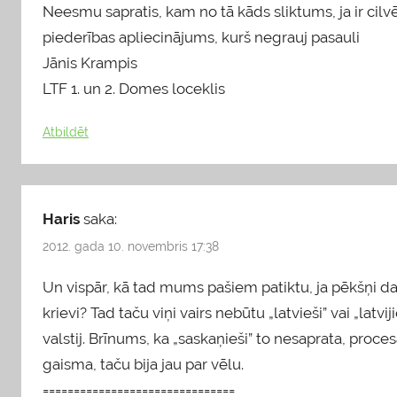
Neesmu sapratis, kam no tā kāds sliktums, ja ir cilvēki,
piederības apliecinājums, kurš negrauj pasauli
Jānis Krampis
LTF 1. un 2. Domes loceklis
Atbildēt
Haris
saka:
2012. gada 10. novembris 17:38
Un vispār, kā tad mums pašiem patiktu, ja pēkšņi daļ
krievi? Tad taču viņi vairs nebūtu „latvieši” vai „latv
valstij. Brīnums, ka „saskaņieši” to nesaprata, pr
gaisma, taču bija jau par vēlu.
===============================