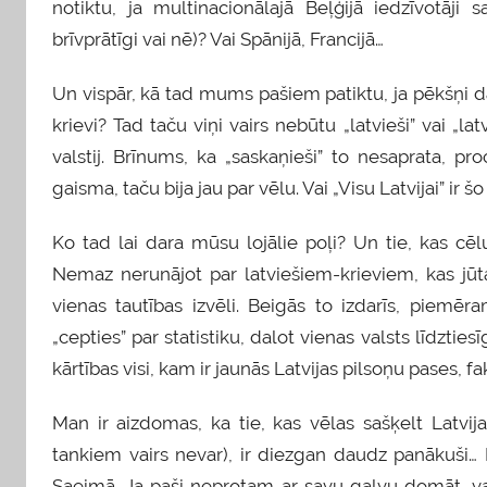
notiktu, ja multinacionālajā Beļģijā iedzīvotāji 
brīvprātīgi vai nē)? Vai Spānijā, Francijā…
Un vispār, kā tad mums pašiem patiktu, ja pēkšņi da
krievi? Tad taču viņi vairs nebūtu „latvieši” vai „la
valstij. Brīnums, ka „saskaņieši” to nesaprata,
gaisma, taču bija jau par vēlu. Vai „Visu Latvijai” ir
Ko tad lai dara mūsu lojālie poļi? Un tie, kas c
Nemaz nerunājot par latviešiem-krieviem, kas jūta
vienas tautības izvēli. Beigās to izdarīs, piem
„cepties” par statistiku, dalot vienas valsts līdzties
kārtības visi, kam ir jaunās Latvijas pilsoņu pases, fakt
Man ir aizdomas, ka tie, kas vēlas sašķelt Latvij
tankiem vairs nevar), ir diezgan daudz panākuši… 
Saeimā. Ja paši neprotam ar savu galvu domāt, varb