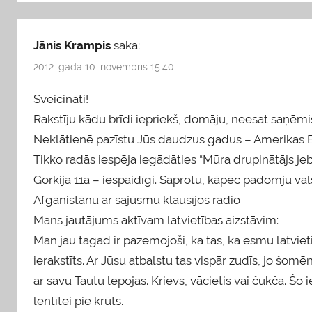
Jānis Krampis
saka:
2012. gada 10. novembris 15:40
Sveicināti!
Rakstīju kādu brīdi iepriekš, domāju, neesat saņēmi
Neklātienē pazīstu Jūs daudzus gadus – Amerikas Bal
Tikko radās iespēja iegādāties “Mūra drupinātājs jeb
Gorkija 11a – iespaidīgi. Saprotu, kāpēc padomju v
Afganistānu ar sajūsmu klausījos radio
Mans jautājums aktīvam latvietības aizstāvim:
Man jau tagad ir pazemojoši, ka tas, ka esmu latvie
ierakstīts. Ar Jūsu atbalstu tas vispār zudīs, jo šo
ar savu Tautu lepojas. Krievs, vācietis vai čukča. Šo
lentītei pie krūts.