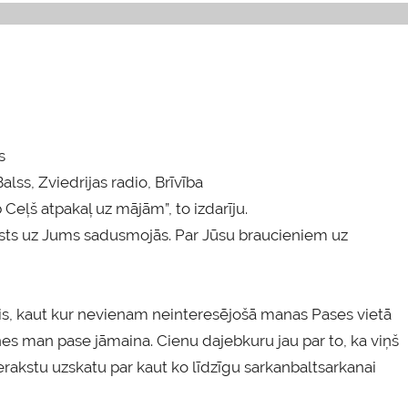
s
ss, Zviedrijas radio, Brīvība
 Ceļš atpakaļ uz mājām”, to izdarīju.
alsts uz Jums sadusmojās. Par Jūsu braucieniem uz
tis, kaut kur nevienam neinteresējošā manas Pases vietā
mēnes man pase jāmaina. Cienu dajebkuru jau par to, ka viņš
 ierakstu uzskatu par kaut ko līdzīgu sarkanbaltsarkanai