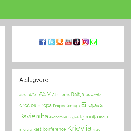
Atslēgvārdi
ASV
Baltija
budžets
Atis Lejiņš
aizsardzība
Eiropas
drošība
Eiropa
Eiropas Komisija
Savienība
Igaunija
Indija
ekonomika
English
Krievija
karš
konference
intervija
krīze