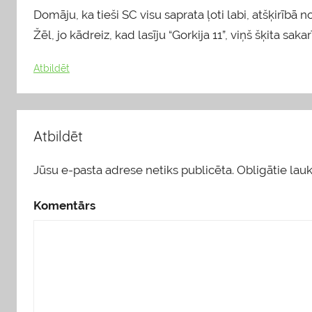
Domāju, ka tieši SC visu saprata ļoti labi, atšķirībā 
Žēl, jo kādreiz, kad lasīju “Gorkija 11”, viņš šķita saka
Atbildēt
Atbildēt
Jūsu e-pasta adrese netiks publicēta.
Obligātie lauki
Komentārs