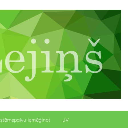
stāmspalvu iemēģinot
JV