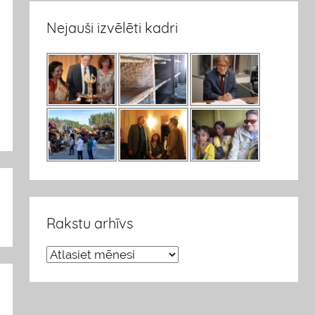
Nejauši izvēlēti kadri
Rakstu arhīvs
R
a
k