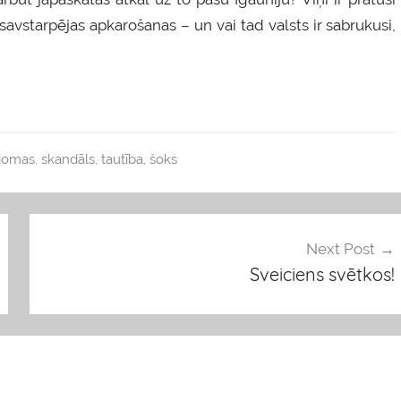
savstarpējas apkarošanas – un vai tad valsts ir sabrukusi,
domas
,
skandāls
,
tautība
,
šoks
Next Post
Sveiciens svētkos!