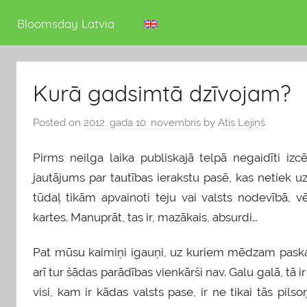
deputāts
Bloomsday Latvia
Kurā gadsimtā dzīvojam?
Posted on
2012. gada 10. novembris
by
Atis Lejiņš
Pirms neilga laika publiskajā telpā negaidīti iz
jautājums par tautības ierakstu pasē, kas netiek uzt
tūdaļ tikām apvainoti teju vai valsts nodevībā, v
kartes. Manuprāt, tas ir, mazākais, absurdi…
Pat mūsu kaimiņi igauņi, uz kuriem mēdzam paskatī
arī tur šādas parādības vienkārši nav. Galu galā, tā i
visi, kam ir kādas valsts pase, ir ne tikai tās pils