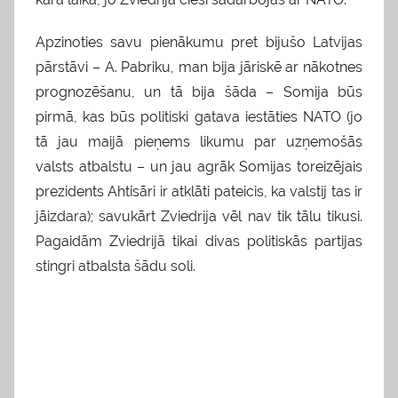
Apzinoties savu pienākumu pret bijušo Latvijas
pārstāvi – A. Pabriku, man bija jāriskē ar nākotnes
prognozēšanu, un tā bija šāda – Somija būs
pirmā, kas būs politiski gatava iestāties NATO (jo
tā jau maijā pieņems likumu par uzņemošās
valsts atbalstu – un jau agrāk Somijas toreizējais
prezidents Ahtisāri ir atklāti pateicis, ka valstij tas ir
jāizdara); savukārt Zviedrija vēl nav tik tālu tikusi.
Pagaidām Zviedrijā tikai divas politiskās partijas
stingri atbalsta šādu soli.