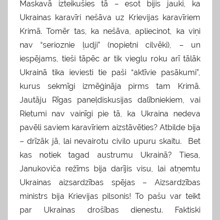
Maskavā izteikušies tā – esot bijis jauki, ka
Ukrainas karavīri nešāva uz Krievijas karavīriem
Krimā. Tomēr tas, ka nešāva, apliecinot, ka viņi
nav “serioznie ļudji” (nopietni cilvēki), – un
iespējams, tieši tāpēc ar tik vieglu roku arī tālāk
Ukrainā tika ieviesti tie paši “aktīvie pasākumi”,
kurus sekmīgi izmēģināja pirms tam Krimā.
Jautāju Rīgas paneļdiskusijas dalībniekiem, vai
Rietumi nav vainīgi pie tā, ka Ukraina nedeva
pavēli saviem karavīriem aizstāvēties? Atbilde bija
– drīzāk jā, lai nevairotu civilo upuru skaitu. Bet
kas notiek tagad austrumu Ukrainā? Tiesa,
Janukoviča režīms bija darījis visu, lai atņemtu
Ukrainas aizsardzības spējas – Aizsardzības
ministrs bija Krievijas pilsonis! To pašu var teikt
par Ukrainas drošības dienestu. Faktiski