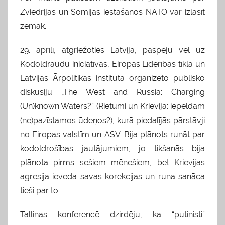
Zviedrijas un Somijas iestāšanos NATO var izlasīt
zemāk.
29. aprīlī, atgriežoties Latvijā, paspēju vēl uz
Kodoldraudu iniciatīvas, Eiropas Līderības tīkla un
Latvijas Ārpolitikas institūta organizēto publisko
diskusiju „The West and Russia: Charging
(Un)known Waters?” (Rietumi un Krievija: iepeldam
(ne)pazīstamos ūdeņos?), kurā piedalījās pārstāvji
no Eiropas valstīm un ASV. Bija plānots runāt par
kodoldrošības jautājumiem, jo tikšanās bija
plānota pirms sešiem mēnešiem, bet Krievijas
agresija ieveda savas korekcijas un runa sanāca
tieši par to.
Tallinas konferencē dzirdēju, ka “putinisti”