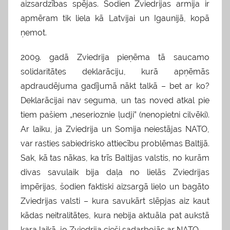
aizsardzības spējas. Šodien Zviedrijas armija ir
apmēram tik liela kā Latvijai un Igaunijā, kopā
ņemot.
2009. gadā Zviedrija pieņēma tā saucamo
solidaritātes deklarāciju, kurā apņēmās
apdraudējuma gadījumā nākt talkā – bet ar ko?
Deklarācijai nav seguma, un tas noved atkal pie
tiem pašiem „neserioznie ļudji” (nenopietni cilvēki).
Ar laiku, ja Zviedrija un Somija neiestājas NATO,
var rasties sabiedrisko attiecību problēmas Baltijā.
Sak, kā tas nākas, ka trīs Baltijas valstis, no kurām
divas savulaik bija daļa no lielās Zviedrijas
impērijas, šodien faktiski aizsargā lielo un bagāto
Zviedrijas valsti – kura savukārt slēpjas aiz kaut
kādas neitralitātes, kura nebija aktuāla pat aukstā
kara laikā, jo Zviedrija cieši sadarbojās ar NATO.