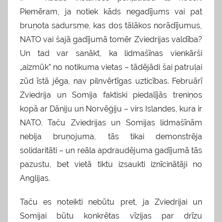
Piemēram, ja notiek kāds negadījums vai pat
bruņota sadursme, kas dos tālākos norādījumus,
NATO vai šajā gadījumā tomēr Zviedrijas valdība?
Un tad var sanākt, ka lidmašīnas vienkārši
„aizmūk” no notikuma vietas – tādējādi šai patruļai
zūd īstā jēga, nav pilnvērtīgas uzticības. Februārī
Zviedrija un Somija faktiski piedalījās treniņos
kopā ar Dāniju un Norvēģiju – virs Islandes, kura ir
NATO. Taču Zviedrijas un Somijas lidmašīnām
nebija bruņojuma, tās tikai demonstrēja
solidaritāti – un reāla apdraudējuma gadījumā tās
pazustu, bet vietā tiktu izsaukti iznīcinātāji no
Anglijas.
Taču es noteikti nebūtu pret, ja Zviedrijai un
Somijai būtu konkrētas vīzijas par drīzu