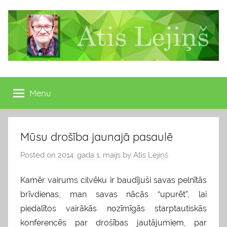
Skip
to
content
Atis
Latvijas
Republikas
Menu
Lejiņš
13.
Saeimas
deputāts
Mūsu drošība jaunajā pasaulē
Posted on
2014. gada 1. maijs
by
Atis Lejiņš
Kamēr vairums cilvēku ir baudījuši savas pelnītās
brīvdienas, man savas nācās “upurēt”, lai
piedalītos vairākās nozīmīgās starptautiskās
konferencēs par drošības jautājumiem, par