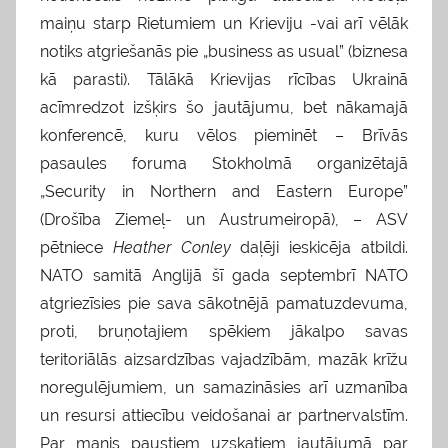
maiņu starp Rietumiem un Krieviju -vai arī vēlāk
notiks atgriešanās pie „business as usual” (biznesa
kā parasti). Tālākā Krievijas rīcības Ukrainā
acīmredzot izšķirs šo jautājumu, bet nākamajā
konferencē, kuru vēlos pieminēt – Brīvās
pasaules foruma Stokholmā organizētajā
„Security in Northern and Eastern Europe”
(Drošība Ziemeļ- un Austrumeiropā), – ASV
pētniece
Heather Conley
daļēji ieskicēja atbildi.
NATO samitā Anglijā šī gada septembrī NATO
atgriezīsies pie sava sākotnējā pamatuzdevuma,
proti, bruņotajiem spēkiem jākalpo savas
teritoriālās aizsardzības vajadzībām, mazāk krīžu
noregulējumiem, un samazināsies arī uzmanība
un resursi attiecību veidošanai ar partnervalstīm.
Par manis paustiem uzskatiem jautājumā par