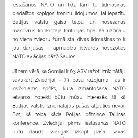
iestāšanos NATO un līdz tam to lidmašīnas
piedalītos kopīgos treniņu lidojumos, lai iepazītu
Baltijas valstu gaisa telpu un nosēšanās
manevrus konkrētajā teritorijas tipā. Kā uzzināju
no viena zviedru žurnālista, divas lidmašīnas to ir
jau darījušas – apmācību ietvaros nosēžoties
NATO aviācijas bāzē Šauļos.
Jāņem vērā, ka Somijai ir 63 ASV ražoti iznīcinātāji,
savukārt Zviedrijai – 73 pašu ražojuma. Tas ir
ievērojams spēks, kura izmantošana NATO
ietvaros noteikti būtu mūsu interesēs, tā kā
Baltijas valstis iznīcinātājus pašas atļauties nevar.
Bet, kā teica kāda Polijas pētniece Tallinas
konferencē, Zviedrijai pirms iestāšanās NATO
būtu daudz svarīgāk izkopt pašai savas