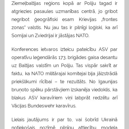
Ziemeļbaltijas reģions kopā ar Poliju tagad ir
atgriezies pasaules uzmanības centrā, jo gribot
negribot ģeogrāfiski esam Krievijas „frontes
zonas” valstis. Nu jau tas ir pilnīgi loģiski, ka arī
Somijai un Zviedrijai ir jāstājas NATO.
Konferences ietvaros izteicu pateicību ASV par
operatīvu leģendārās 173. brigādes gaisa desantu
uz Baltijas valstīm un Poliju. Tas vispār sakrīt ar
faktu, ka NATO militārajai komitejai bija jāizstrādā
priekšlikumi rīcībai – te rezultāts. No Igaunijas
bruņoto spēku pārstāvjiem izskanēja viedoklis, ka
blakus ASV karavīriem viņi labprāt redzētu arī
Vācijas Bundeswehr karavīrus.
Lielais jautājums ir par to, vai šobrīd Ukrainā
notiekošais nozīmē pilnīgu attiecību modeļa