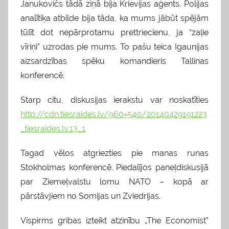
Janukovičs tādā ziņā bija Krievijas aģents. Polijas
analītiķa atbilde bija tāda, ka mums jābūt spējām
tūlīt dot nepārprotamu prettriecienu, ja “zaļie
vīriņi” uzrodas pie mums. To pašu teica Igaunijas
aizsardzības spēku komandieris Tallinas
konferencē.
Starp citu, diskusijas ierakstu var noskatīties
http://cdn.tiesraides.lv/960×540/20140429191223
_tiesraides.lv.13_1
Tagad vēlos atgriezties pie manas runas
Stokholmas konferencē. Piedalījos paneļdiskusijā
par Ziemeļvalstu lomu NATO – kopā ar
pārstāvjiem no Somijas un Zviedrijas.
Vispirms gribas izteikt atzinību „The Economist”