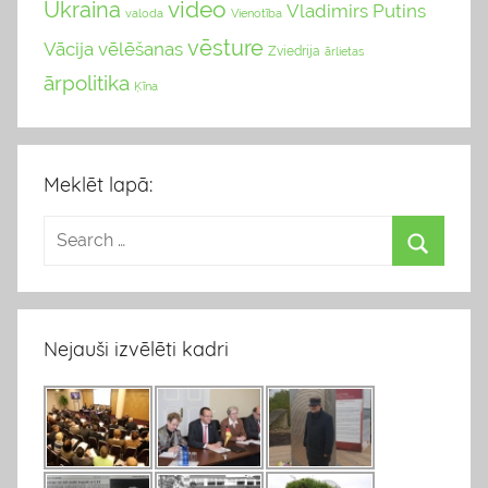
video
Ukraina
Vladimirs Putins
valoda
Vienotība
vēsture
Vācija
vēlēšanas
Zviedrija
ārlietas
ārpolitika
Ķīna
Meklēt lapā:
Nejauši izvēlēti kadri