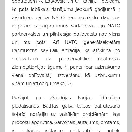
deputātiem A. Latkovski un O. Kalniņu. Ieteicām,
ka pats labākais risinājums jebkurā gadījumā ir
Zviedrijas dalība NATO, kas novērstu daudzus
iespējamos pārpratumus sadarbībā – jo NATO
partnervalsts un pilntiesīga dalībvalsts nav viens
un tas pats. Arī NATO ģenerālsekretārs
Rasmusens savulaik aizrādīja, ka atšķirībā no
dalībvalstīm uz partnervalstīm neattiecas
Ziemeļatlantijas līguma 5. pants (par uzbrukuma
vienai dalībvalstij uztveršanu kā uzbrukumu
visām un attiecīgu reakciju).
Runājot par Zviedrijas kaujas lidmašīnu
piedalīšanos Baltijas gaisa telpas patrulēšanā
šobrīd, norādīju uz vairākām problēmām, kas
procesu apgrūtina. Galvenais jautājums, protams,
ir – kādas instances pakļautībā tā notiek.