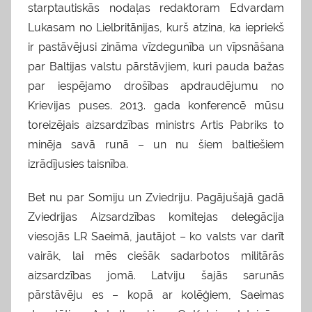
starptautiskās nodaļas redaktoram Edvardam
Lukasam no Lielbritānijas, kurš atzina, ka iepriekš
ir pastāvējusi zināma vīzdegunība un vīpsnāšana
par Baltijas valstu pārstāvjiem, kuri pauda bažas
par iespējamo drošības apdraudējumu no
Krievijas puses. 2013. gada konferencē mūsu
toreizējais aizsardzības ministrs Artis Pabriks to
minēja savā runā – un nu šiem baltiešiem
izrādījusies taisnība.
Bet nu par Somiju un Zviedriju. Pagājušajā gadā
Zviedrijas Aizsardzības komitejas delegācija
viesojās LR Saeimā, jautājot – ko valsts var darīt
vairāk, lai mēs ciešāk sadarbotos militārās
aizsardzības jomā. Latviju šajās sarunās
pārstāvēju es – kopā ar kolēģiem, Saeimas