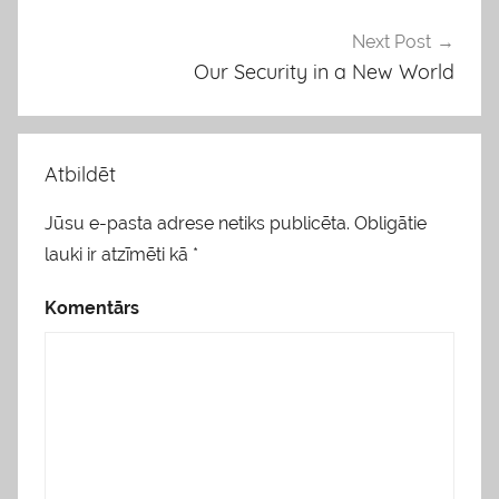
o
k
Next Post
l
Our Security in a New World
i
s
Atbildēt
Jūsu e-pasta adrese netiks publicēta.
Obligātie
lauki ir atzīmēti kā
*
Komentārs