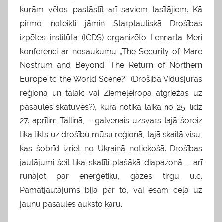
kurām vēlos pastāstīt arī saviem lasītājiem.
Kā
pirmo noteikti jāmin Starptautiskā Drošības
izpētes institūta (ICDS) organizēto Lennarta Meri
konferenci ar nosaukumu „The Security of Mare
Nostrum and Beyond: The Return of Northern
Europe to the World Scene?” (Drošība Vidusjūras
reģionā un tālāk: vai Ziemeļeiropa atgriežas uz
pasaules skatuves?), kura notika laikā no 25. līdz
27. aprīlim Tallinā, – galvenais uzsvars tajā šoreiz
tika likts uz drošību mūsu reģionā, tajā skaitā visu,
kas šobrīd izriet no Ukrainā notiekošā. Drošības
jautājumi šeit tika skatīti plašākā diapazonā – arī
runājot par enerģētiku, gāzes tirgu u.c.
Pamatjautājums bija par to, vai esam ceļā uz
jaunu pasaules auksto karu.