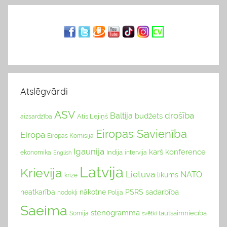
Atslēgvārdi
ASV
drošība
Baltija
budžets
Atis Lejiņš
aizsardzība
Eiropas Savienība
Eiropa
Eiropas Komisija
Igaunija
karš
konference
Indija
ekonomika
English
intervija
Latvija
Krievija
Lietuva
NATO
likums
krīze
sadarbība
neatkarība
nākotne
PSRS
nodokļi
Polija
Saeima
stenogramma
tautsaimniecība
Somija
svētki