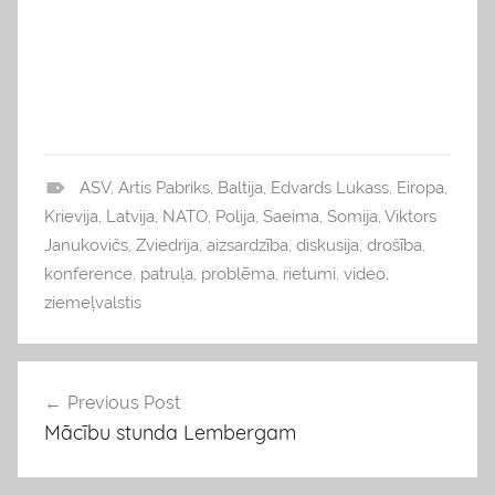
ASV
,
Artis Pabriks
,
Baltija
,
Edvards Lukass
,
Eiropa
,
b
Krievija
,
Latvija
,
NATO
,
Polija
,
Saeima
,
Somija
,
Viktors
l
Janukovičs
,
Zviedrija
,
aizsardzība
,
diskusija
,
drošība
,
o
konference
,
patruļa
,
problēma
,
rietumi
,
video
,
g
ziemeļvalstis
s
,
v
Previous Post
Ziņu
i
Mācību stunda Lembergam
izvēlne
e
d