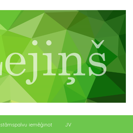
stāmspalvu iemēģinot
JV