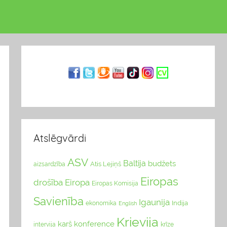
Atslēgvārdi
ASV
Baltija
budžets
Atis Lejiņš
aizsardzība
Eiropas
drošība
Eiropa
Eiropas Komisija
Savienība
Igaunija
Indija
ekonomika
English
Krievija
karš
konference
intervija
krīze