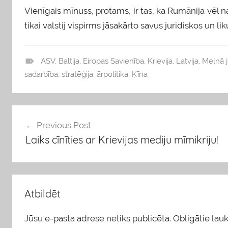
Vienīgais mīnuss, protams, ir tas, ka Rumānija vēl n
tikai valstij vispirms jāsakārto savus juridiskos un 
ASV
,
Baltija
,
Eiropas Savienība
,
Krievija
,
Latvija
,
Melnā j
b
sadarbība
,
stratēģija
,
ārpolitika
,
Ķīna
l
o
g
Ziņu
Previous Post
s
Laiks cīnīties ar Krievijas mediju mīmikriju!
izvēlne
Atbildēt
Jūsu e-pasta adrese netiks publicēta.
Obligātie lauki