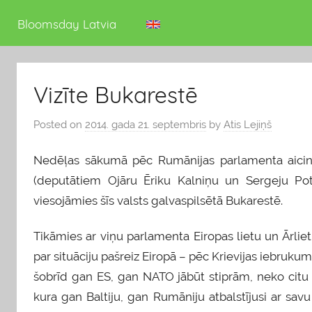
deputāts
Bloomsday Latvia
Vizīte Bukarestē
Posted on
2014. gada 21. septembris
by
Atis Lejiņš
Nedēļas sākumā pēc Rumānijas parlamenta aicinā
(deputātiem Ojāru Ēriku Kalniņu un Sergeju Pota
viesojāmies šīs valsts galvaspilsētā Bukarestē.
Tikāmies ar viņu parlamenta Eiropas lietu un Ārliet
par situāciju pašreiz Eiropā – pēc Krievijas iebruk
šobrīd gan ES, gan NATO jābūt stiprām, neko citu 
kura gan Baltiju, gan Rumāniju atbalstījusi ar savu 