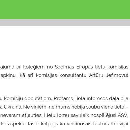
juma ar kolēģiem no Saeimas Eiropas lietu komisijas
pkinu, kā arī komisijas konsultantu Artūru Jefimovu)
u komisiju deputātiem. Protams, liela intereses daļa bija
uma Ukrainā. Ne viņiem, ne mums nebija šaubu vienā lietā –
nevaram atļauties. Lielu lomu savulaik nospēlējusi ASV,
karaspēku. Tas ir kalpojis kā veicinošais faktors Krievijai