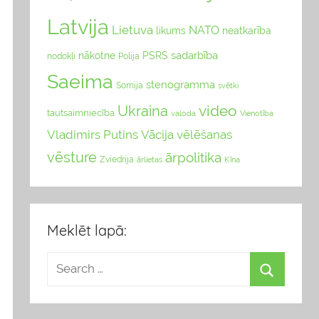
Latvija
Lietuva
NATO
likums
neatkarība
sadarbība
nākotne
PSRS
nodokļi
Polija
Saeima
stenogramma
Somija
svētki
video
Ukraina
tautsaimniecība
valoda
Vienotība
Vladimirs Putins
Vācija
vēlēšanas
vēsture
ārpolitika
Zviedrija
Ķīna
ārlietas
Meklēt lapā: