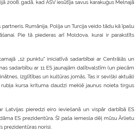
zijā 2008. gadā, kad ASV iesūtīja savus karakuģus Melnajā
 partneris. Rumānija, Polija un Turcija veido tādu kā īpašu
šanai. Pie tā piederas arī Moldova, kurai ir parakstīts
camajā „12 punktu” iniciatīvā sadarbībai ar Centrālās un
Ķīnas sadarbību ar 11 ES jaunajām dalībvalstīm (un piecām
inātnes, izglītības un kultūras jomās. Tas ir sevišķi aktuāli
 rubļa kursa krituma daudzi meklē jaunus noieta tirgus
r Latvijas pieredzi eiro ieviešanā un vispār darbībā ES
aidāma ES prezidentūra. Šī paša iemesla dēļ mūsu Ārlietu
īs prezidentūras norisi.