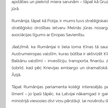
apstāties un piekrist miera sarunām – tāpat kā Gru
jūrā.
Rumānija, tāpat kā Polija, ir mums tuvs stratēģiskais
stratēģisko drošības ietvaru Melnās jūras nosargā
asociācijas līgums ar Eiropas Savienību.
Jāatzīmē, ka Rumānijai ir liela loma Ķīnas tā sau
Austrumeiropas valstīm, kuras būtība ir aktivizēt 
Balkānu valstīm) – investīciju, transporta, finanšu, z
šobrīd, kad pēc Krievijas embargo un dramatiskā
Āzijā.
Tāpat Rumānijas parlamenta kolēģi interesējās pa
līmenī – jo īpaši tāpēc, ka Latvijai nākamgad ir g
ministrijā viesosies divi viņu pārstāvji, lai novērotu š