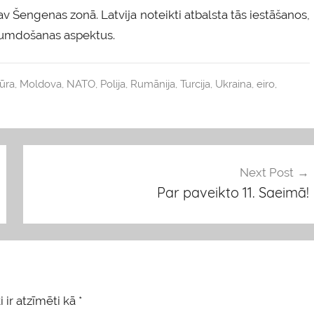
av Šengenas zonā. Latvija noteikti atbalsta tās iestāšanos,
likumdošanas aspektus.
ūra
,
Moldova
,
NATO
,
Polija
,
Rumānija
,
Turcija
,
Ukraina
,
eiro
,
Next Post
Par paveikto 11. Saeimā!
 ir atzīmēti kā
*