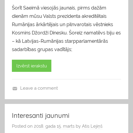
Šorīt Saeimā viesojās jaunais, pirms dažām
dienām mūsu Valsts prezidenta akreditētais
Rumānijas ārkārtējais un pilnvarotais vēstnieks
Kosmins Džordži Dinesku. Šoreiz namatēvs biju es
– kā Latvijas-Rumānijas starpparlamentārās
sadarbības grupas vadītājs;
Izvērst ierakstu
Leave a comment
b
l
o
Interesanti jaunumi
g
Posted on
2018. gada 15. marts
by
Atis Lejiņš
s