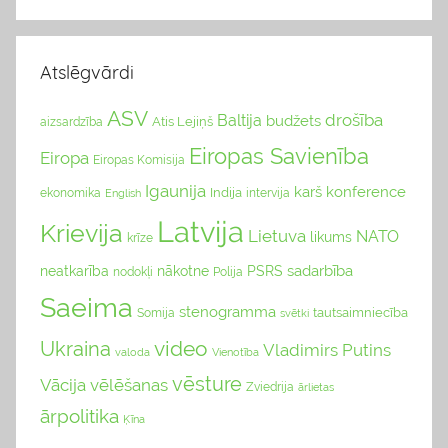
Atslēgvārdi
ASV
drošība
Baltija
budžets
Atis Lejiņš
aizsardzība
Eiropas Savienība
Eiropa
Eiropas Komisija
Igaunija
karš
konference
Indija
ekonomika
English
intervija
Latvija
Krievija
Lietuva
NATO
likums
krīze
sadarbība
neatkarība
nākotne
PSRS
nodokļi
Polija
Saeima
stenogramma
tautsaimniecība
Somija
svētki
video
Ukraina
Vladimirs Putins
valoda
Vienotība
vēsture
Vācija
vēlēšanas
Zviedrija
ārlietas
ārpolitika
Ķīna