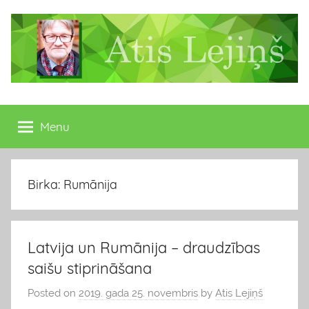
Skip
to
content
Atis
Latvijas
Republikas
Menu
Lejiņš
13.
Saeimas
deputāts
Birka: Rumānija
Latvija un Rumānija – draudzības
saišu stiprināšana
Posted on
2019. gada 25. novembris
by
Atis Lejiņš