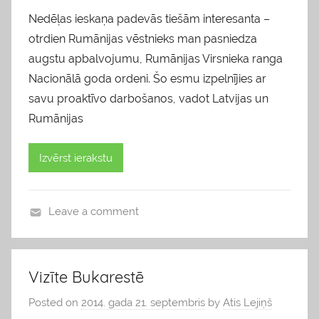
Nedēļas ieskaņa padevās tiešām interesanta –
otrdien Rumānijas vēstnieks man pasniedza
augstu apbalvojumu, Rumānijas Virsnieka ranga
Nacionālā goda ordeni. Šo esmu izpelnījies ar
savu proaktīvo darbošanos, vadot Latvijas un
Rumānijas
Izvērst ierakstu
Leave a comment
b
l
o
Vizīte Bukarestē
g
Posted on
2014. gada 21. septembris
by
Atis Lejiņš
s