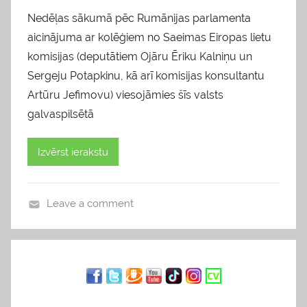
Nedēļas sākumā pēc Rumānijas parlamenta
aicinājuma ar kolēģiem no Saeimas Eiropas lietu
komisijas (deputātiem Ojāru Ēriku Kalniņu un
Sergeju Potapkinu, kā arī komisijas konsultantu
Artūru Jefimovu) viesojāmies šīs valsts
galvaspilsētā
Izvērst ierakstu
Leave a comment
b
l
o
g
s