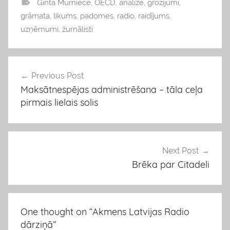
Ginta Mūrniece
,
OECD
,
analīze
,
grozījumi
,
v
grāmata
,
likums
,
padomes
,
radio
,
raidījums
,
i
uzņēmumi
,
žurnālisti
e
d
o
Previous Post
Ziņu
k
Maksātnespējas administrēšana – tāla ceļa
izvēlne
l
pirmais lielais solis
i
s
Next Post
Brēka par Citadeli
One thought on “
Akmens Latvijas Radio
dārziņā
”