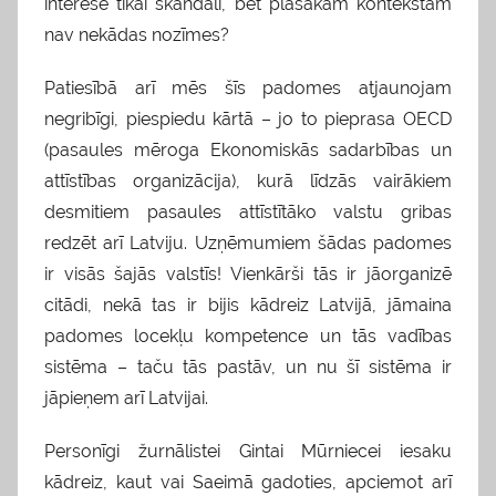
interesē tikai skandāli, bet plašākam kontekstam
nav nekādas nozīmes?
Patiesībā arī mēs šīs padomes atjaunojam
negribīgi, piespiedu kārtā – jo to pieprasa OECD
(pasaules mēroga Ekonomiskās sadarbības un
attīstības organizācija), kurā līdzās vairākiem
desmitiem pasaules attīstītāko valstu gribas
redzēt arī Latviju. Uzņēmumiem šādas padomes
ir visās šajās valstīs! Vienkārši tās ir jāorganizē
citādi, nekā tas ir bijis kādreiz Latvijā, jāmaina
padomes locekļu kompetence un tās vadības
sistēma – taču tās pastāv, un nu šī sistēma ir
jāpieņem arī Latvijai.
Personīgi žurnālistei Gintai Mūrniecei iesaku
kādreiz, kaut vai Saeimā gadoties, apciemot arī