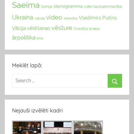
Saeima
stenogramma
tautsaimniecība
Somija
svētki
video
Ukraina
Vladimirs Putins
valoda
Vienotība
vēsture
Vācija
vēlēšanas
Zviedrija
ārlietas
ārpolitika
Ķīna
Meklēt lapā:
Nejauši izvēlēti kadri