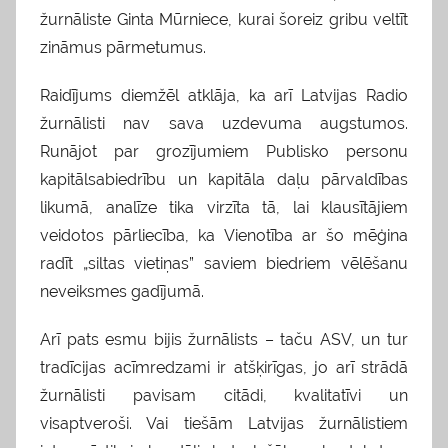
žurnāliste Ginta Mūrniece, kurai šoreiz gribu veltīt
zināmus pārmetumus.
Raidījums diemžēl atklāja, ka arī Latvijas Radio
žurnālisti nav sava uzdevuma augstumos.
Runājot par grozījumiem Publisko personu
kapitālsabiedrību un kapitāla daļu pārvaldības
likumā, analīze tika virzīta tā, lai klausītājiem
veidotos pārliecība, ka Vienotība ar šo mēģina
radīt „siltas vietiņas” saviem biedriem vēlēšanu
neveiksmes gadījumā.
Arī pats esmu bijis žurnālists – taču ASV, un tur
tradīcijas acīmredzami ir atšķirīgas, jo arī strādā
žurnālisti pavisam citādi, kvalitatīvi un
visaptveroši. Vai tiešām Latvijas žurnālistiem