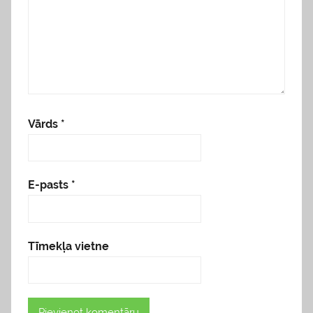
Vārds
*
E-pasts
*
Tīmekļa vietne