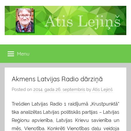
Skip
to
content
Atis
Latvijas
Republikas
Menu
Lejiņš
13.
Saeimas
deputāts
Akmens Latvijas Radio dārziņā
Posted on
2014. gada 26. septembris
by
Atis Lejiņš
Trešdien Latvijas Radio 1 raidījumā „Krustpunktā”
tika analizētas Latvijas politiskās partijas – Latvijas
Reģionu apvienība, Latvijas Krievu savienība un
mēs, Vienotība. Konkrēti Vienotības daļu veidoja