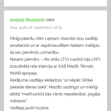
Andrejs Muzikants
saka:
2014. gada 28. septembris 08:39
Pilnīgi piekrītu Atim Lejiņam. Itsevišķi ziņu vadītāji
amatieriski un ar nepārbaudītiem faktiem mētājas
lai sev pievērstu uzmanību.
Nesens piemērs – rīta ziņās LTV1 (varbūt bija LNT)
izsludināta reta intervija ar SAB Maizīti. Tēmats
KNAB epopeja.
Raidījuma vadītāja iekliedzas “un kāpēc Strīkei
pielaide dienas laikā”. Maizītis sastingst un mierīgi
atbild “meli!(varbūt bija vārds nepatiesība), pagāja
mēnesis!”.
Vadītaja jautri turpina.