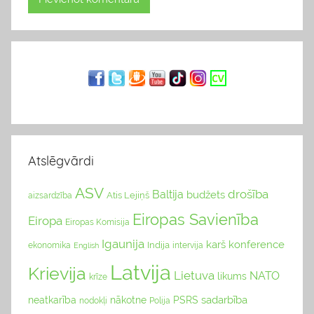
Atslēgvārdi
ASV
drošība
Baltija
budžets
Atis Lejiņš
aizsardzība
Eiropas Savienība
Eiropa
Eiropas Komisija
Igaunija
karš
konference
Indija
ekonomika
English
intervija
Latvija
Krievija
Lietuva
NATO
likums
krīze
sadarbība
neatkarība
nākotne
PSRS
nodokļi
Polija