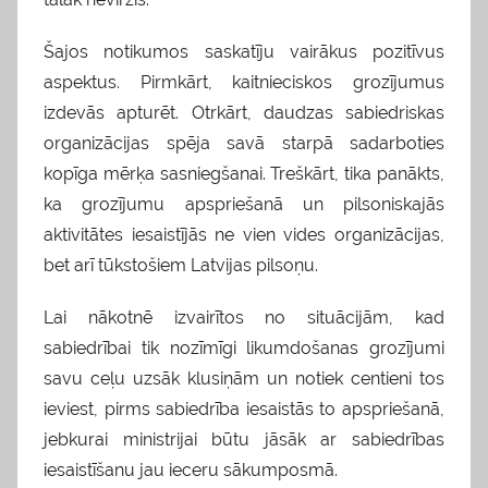
Šajos notikumos saskatīju vairākus pozitīvus
aspektus. Pirmkārt, kaitnieciskos grozījumus
izdevās apturēt. Otrkārt, daudzas sabiedriskas
organizācijas spēja savā starpā sadarboties
kopīga mērķa sasniegšanai. Treškārt, tika panākts,
ka grozījumu apspriešanā un pilsoniskajās
aktivitātes iesaistījās ne vien vides organizācijas,
bet arī tūkstošiem Latvijas pilsoņu.
Lai nākotnē izvairītos no situācijām, kad
sabiedrībai tik nozīmīgi likumdošanas grozījumi
savu ceļu uzsāk klusiņām un notiek centieni tos
ieviest, pirms sabiedrība iesaistās to apspriešanā,
jebkurai ministrijai būtu jāsāk ar sabiedrības
iesaistīšanu jau ieceru sākumposmā.