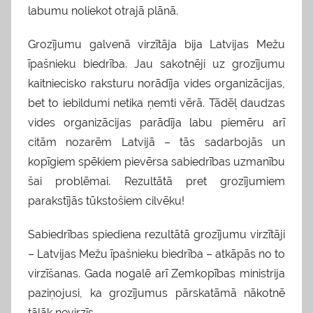
labumu noliekot otrajā plānā.
Grozījumu galvenā virzītāja bija Latvijas Mežu
īpašnieku biedrība. Jau sakotnēji uz grozījumu
kaitniecisko raksturu norādīja vides organizācijas,
bet to iebildumi netika ņemti vērā. Tādēļ daudzas
vides organizācijas parādīja labu piemēru arī
citām nozarēm Latvijā – tās sadarbojās un
kopīgiem spēkiem pievērsa sabiedrības uzmanību
šai problēmai. Rezultātā pret grozījumiem
parakstījās tūkstošiem cilvēku!
Sabiedrības spiediena rezultātā grozījumu virzītāji
– Latvijas Mežu īpašnieku biedrība – atkāpās no to
virzīšanas. Gada nogalē arī Zemkopības ministrija
paziņojusi, ka grozījumus pārskatāmā nākotnē
tālāk nevirzīs.