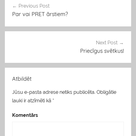
s
Previous Post
Ziņu
Par vai PRET ārstiem?
izvēlne
Next Post
Priecīgus svētkus!
Atbildēt
Jūsu e-pasta adrese netiks publicēta.
Obligātie
lauki ir atzīmēti kā
*
Komentārs