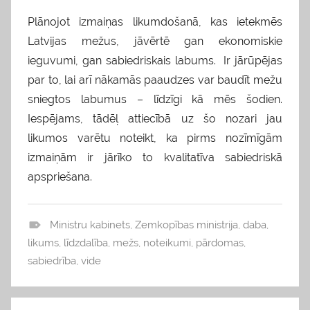
Plānojot izmaiņas likumdošanā, kas ietekmēs
Latvijas mežus, jāvērtē gan ekonomiskie
ieguvumi, gan sabiedriskais labums. Ir jārūpējas
par to, lai arī nākamās paaudzes var baudīt mežu
sniegtos labumus – līdzīgi kā mēs šodien.
Iespējams, tādēļ attiecībā uz šo nozari jau
likumos varētu noteikt, ka pirms nozīmīgām
izmaiņām ir jārīko to kvalitatīva sabiedriskā
apspriešana.
Ministru kabinets
,
Zemkopības ministrija
,
daba
,
b
likums
,
līdzdalība
,
mežs
,
noteikumi
,
pārdomas
,
l
sabiedrība
,
vide
o
g