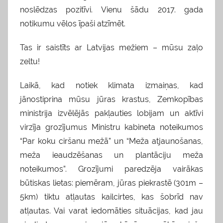
noslēdzas pozitīvi. Vienu šādu 2017. gada
notikumu vēlos īpaši atzīmēt.
Tas ir saistīts ar Latvijas mežiem – mūsu zaļo
zeltu!
Laikā, kad notiek klimata izmaiņas, kad
jānostiprina mūsu jūras krastus, Zemkopības
ministrija izvēlējās pakļauties lobijam un aktīvi
virzīja grozījumus Ministru kabineta noteikumos
“Par koku ciršanu mežā” un “Meža atjaunošanas,
meža ieaudzēšanas un plantāciju meža
noteikumos”. Grozījumi paredzēja vairākas
būtiskas lietas: piemēram, jūras piekrastē (301m –
5km) tiktu atļautas kailcirtes, kas šobrīd nav
atļautas. Vai varat iedomāties situācijas, kad jau