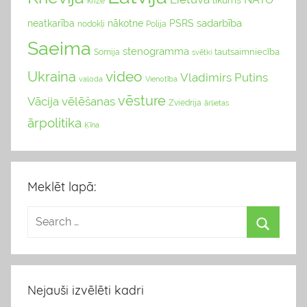
likums
krīze
sadarbība
neatkarība
nākotne
PSRS
nodokļi
Polija
Saeima
stenogramma
tautsaimniecība
Somija
svētki
video
Ukraina
Vladimirs Putins
valoda
Vienotība
vēsture
Vācija
vēlēšanas
Zviedrija
ārlietas
ārpolitika
Ķīna
Meklēt lapā:
Nejauši izvēlēti kadri