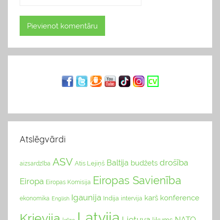
Atslēgvārdi
ASV
drošība
Baltija
budžets
Atis Lejiņš
aizsardzība
Eiropas Savienība
Eiropa
Eiropas Komisija
Igaunija
karš
konference
Indija
ekonomika
English
intervija
Latvija
Krievija
Lietuva
NATO