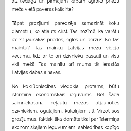
aiz liedaga un pirmajām kāpām agrākā priežu
meža vietā paveras kailcirte?
Tāpat grozījumi paredzēja samazināt
koku
diametru, ko atļauts cirst. Tas nozīmē, ka varētu
izcirst jaunākas priedes, egles un bērzus. Ko tas
mainītu? Tas mainītu Latvijas mežu vidējo
vecumu, līdz ar to arī dzīvnieku pasauli un visu
vidi mežā. Tas mainītu arī mums tik ierastās
Latvijas dabas ainavas.
No kokrūpniecības viedokļa, protams, būtu
īstermiņa ekonomiskais ieguvums. Bet šāda
saimniekošana neļautu mežos atjaunoties
dzīvniekiem, ogulājiem, kukaiņiem utt. Virzot šos
grozījumus, faktiski tika domāts tikai par īstermiņa
ekonomiskajiem ieguvumiem, sabiedrības kopīgo