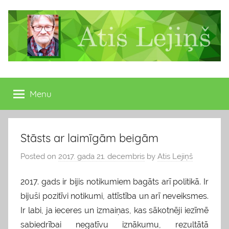
Skip
to
content
Atis
Latvijas
Republikas
Menu
Lejiņš
13.
Saeimas
deputāts
Stāsts ar laimīgām beigām
Posted on
2017. gada 21. decembris
by
Atis Lejiņš
2017. gads ir bijis notikumiem bagāts arī politikā. Ir
bijuši pozitīvi notikumi, attīstība un arī neveiksmes.
Ir labi, ja ieceres un izmaiņas, kas sākotnēji iezīmē
sabiedrībai negatīvu iznākumu, rezultātā