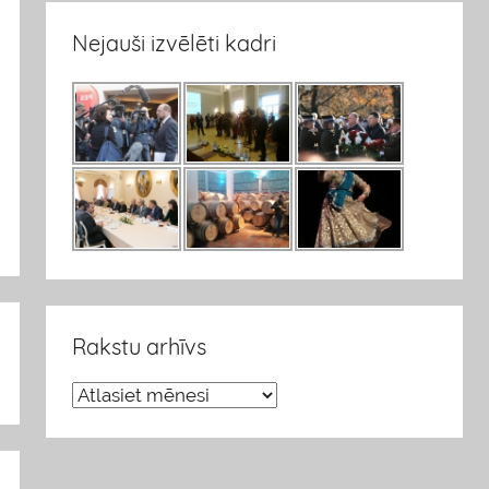
Nejauši izvēlēti kadri
Rakstu arhīvs
R
a
k