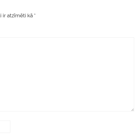
 ir atzīmēti kā
*