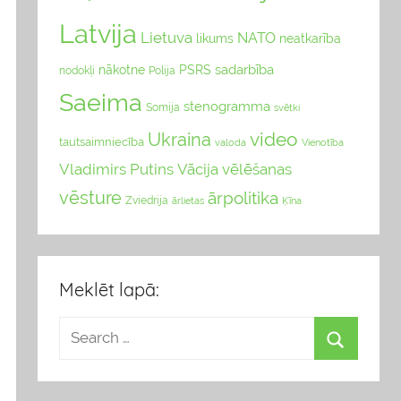
Latvija
Lietuva
NATO
likums
neatkarība
sadarbība
nākotne
PSRS
nodokļi
Polija
Saeima
stenogramma
Somija
svētki
video
Ukraina
tautsaimniecība
valoda
Vienotība
Vladimirs Putins
Vācija
vēlēšanas
vēsture
ārpolitika
Zviedrija
Ķīna
ārlietas
Meklēt lapā: