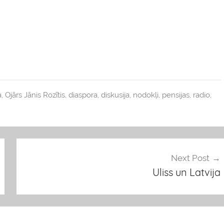
a
,
Ojārs Jānis Rozītis
,
diaspora
,
diskusija
,
nodokļi
,
pensijas
,
radio
,
Next Post
Uliss un Latvija