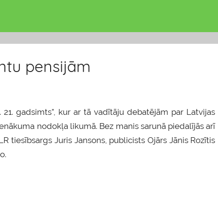
antu pensijām
. 21. gadsimts”, kur ar tā vadītāju debatējām par Latvijas
enākuma nodokļa likumā. Bez manis sarunā piedalījās arī
LR tiesībsargs Juris Jansons, publicists Ojārs Jānis Rozītis
o.