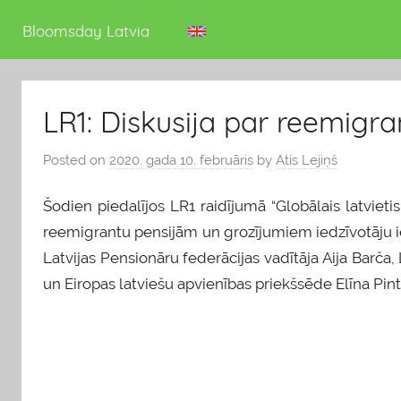
deputāts
Bloomsday Latvia
LR1: Diskusija par reemigr
Posted on
2020. gada 10. februāris
by
Atis Lejiņš
Šodien piedalījos LR1 raidījumā “Globālais latvietis
reemigrantu pensijām un grozījumiem iedzīvotāju i
Latvijas Pensionāru federācijas vadītāja Aija Barča, 
un Eiropas latviešu apvienības priekšsēde Elīna Pint