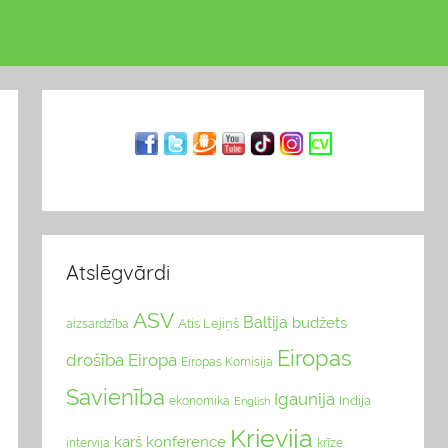
Atslēgvārdi
ASV
Baltija
budžets
Atis Lejiņš
aizsardzība
Eiropas
drošība
Eiropa
Eiropas Komisija
Savienība
Igaunija
Indija
ekonomika
English
Krievija
karš
konference
intervija
krīze