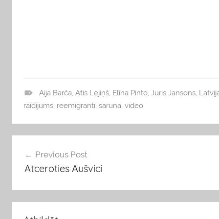
Aija Barča
,
Atis Lejiņš
,
Elīna Pinto
,
Juris Jansons
,
Latvij
b
raidījums
,
reemigranti
,
saruna
,
video
l
o
g
Ziņu
Previous Post
s
Atceroties Aušvici
izvēlne