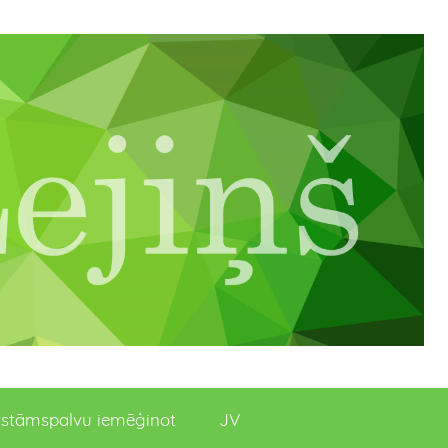
stāmspalvu iemēģinot
JV