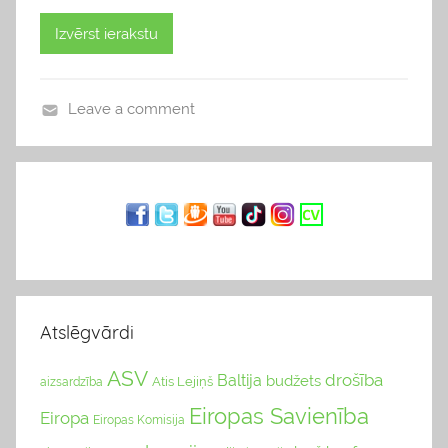
Izvērst ierakstu
Leave a comment
b
l
o
g
s
Atslēgvārdi
ASV
drošība
Baltija
budžets
Atis Lejiņš
aizsardzība
Eiropas Savienība
Eiropa
Eiropas Komisija