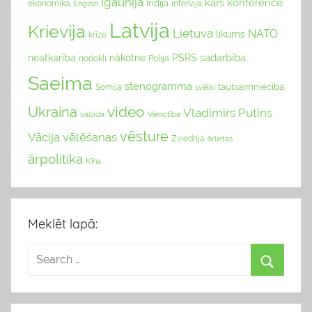
Igaunija
karš
konference
Indija
ekonomika
English
intervija
Latvija
Krievija
Lietuva
NATO
likums
krīze
sadarbība
neatkarība
nākotne
PSRS
nodokļi
Polija
Saeima
stenogramma
tautsaimniecība
Somija
svētki
video
Ukraina
Vladimirs Putins
valoda
Vienotība
vēsture
Vācija
vēlēšanas
Zviedrija
ārlietas
ārpolitika
Ķīna
Meklēt lapā: