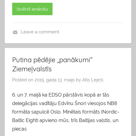
Izvērst ierakstu
Leave a comment
b
l
o
Putina pēdējie „panākumi”
g
Ziemeļvalstīs
s
Posted on
2015. gada 13. maijs
by
Atis Lejiņš
6. un 7. maijā ka EDSO pārstāvis kopā ar tās
delegācijas vadītāju Edvīnu Šnori viesojos NB8
formāta sapulcē Oslo. Minētais formāts (Nordic-
Baltic Eight) apvieno mūs, trīs Baltijas valstis, un
piecas