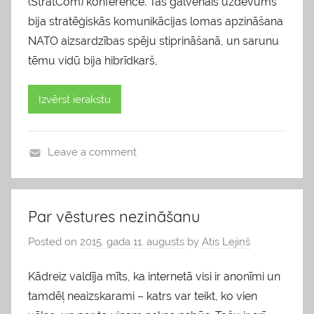
(StratCom) konference. Tās galvenais uzdevums
bija stratēģiskās komunikācijas lomas apzināšana
NATO aizsardzības spēju stiprināšanā, un sarunu
tēmu vidū bija hibrīdkarš,
Izvērst ierakstu
Leave a comment
b
l
o
Par vēstures nezināšanu
g
Posted on
2015. gada 11. augusts
by
Atis Lejiņš
s
Kādreiz valdīja mīts, ka internetā visi ir anonīmi un
tamdēļ neaizskarami – katrs var teikt, ko vien