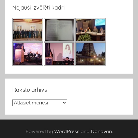
Nejauši izvēlēti kadri
Rakstu arhīvs
R
a
k
s
Powered by
WordPress
and
Donovan
.
t