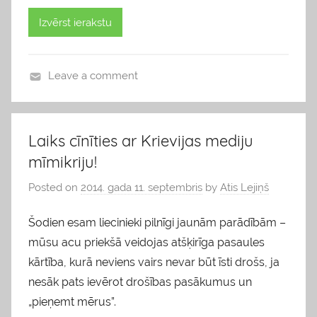
Izvērst ierakstu
Leave a comment
b
l
o
Laiks cīnīties ar Krievijas mediju
g
mīmikriju!
s
Posted on
2014. gada 11. septembris
by
Atis Lejiņš
Šodien esam liecinieki pilnīgi jaunām parādībām –
mūsu acu priekšā veidojas atšķirīga pasaules
kārtība, kurā neviens vairs nevar būt īsti drošs, ja
nesāk pats ievērot drošības pasākumus un
„pieņemt mērus”.