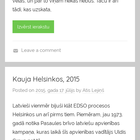
vēlas, un par to viņam nekas nebūs. Taču ir arī
tādi, kas uzskata,
Izvērst ierakstu
Leave a comment
b
l
o
Kauja Helsinkos, 2015
g
Posted on
2015. gada 17. jūlijs
by
Atis Lejiņš
s
Latvieši vienmēr bijuši klāt EDSO procesos
Helsinkos un arī pirms tiem. Piemēram, jau 1973.
gadā notika Pasaules brīvo latviešu apvienības
kampaņa, kuras laikā šīs apvienības vadītājs Uldis