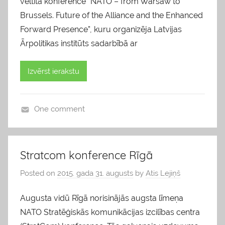
veltītā konferencē “NATO – from Warsaw to
Brussels. Future of the Alliance and the Enhanced
Forward Presence”, kuru organizēja Latvijas
Ārpolitikas institūts sadarbībā ar
Izvērst ierakstu
One comment
b
l
o
Stratcom konference Rīgā
g
Posted on
2015. gada 31. augusts
by
Atis Lejiņš
s
Augusta vidū Rīgā norisinājās augsta līmeņa
NATO Stratēģiskās komunikācijas izcilības centra