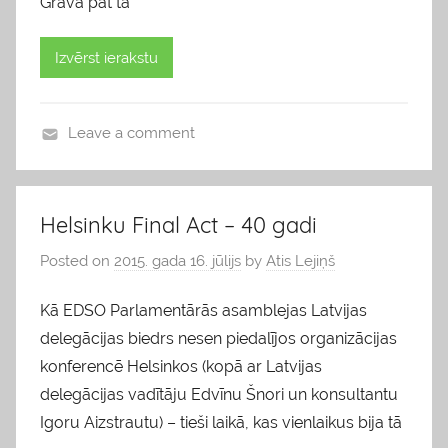
Grava pat tā
Izvērst ierakstu
Leave a comment
b
l
o
Helsinku Final Act – 40 gadi
g
Posted on
2015. gada 16. jūlijs
by
Atis Lejiņš
s
Kā EDSO Parlamentārās asamblejas Latvijas
delegācijas biedrs nesen piedalījos organizācijas
konferencē Helsinkos (kopā ar Latvijas
delegācijas vadītāju Edvīnu Šnori un konsultantu
Igoru Aizstrautu) – tieši laikā, kas vienlaikus bija tā