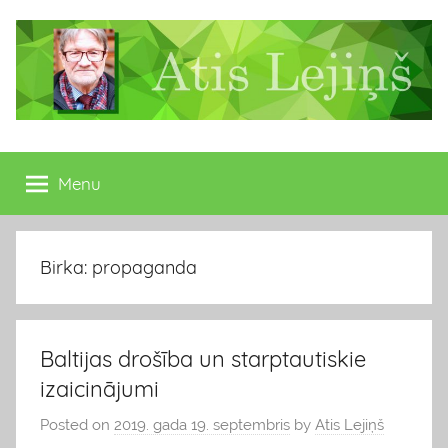
Skip
to
content
Atis
Latvijas
Republikas
Menu
Lejiņš
13.
Saeimas
deputāts
Birka: propaganda
Baltijas drošība un starptautiskie
izaicinājumi
Posted on
2019. gada 19. septembris
by
Atis Lejiņš