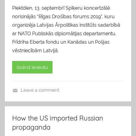
Piektdien, 13. septembrī Spīķeru koncertzālē
norisinājās “Rīgas Drošības forums 2019”, kuru
organizēja Latvijas Ārpolitikas institūts sadarbībā
ar NATO Publiskās diplomātijas departamentu,
Frīdriha Eberta fondu un Kanādas un Polijas
vēstniecībām Latvijā.
Izvērst ierakstu
Leave a comment
b
l
o
How the US imported Russian
g
propaganda
s