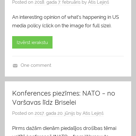
Posted on
2018. gada 7. februāris
by
Atis Lejiņš
An interesting opinion of what’s happening in US
media policy (click on the image for full size).
Izvērst ierakstu
One comment
b
l
o
Konferences piezīmes: NATO – no
g
Varšavas līdz Briselei
s
Posted on
2017. gada 20. jūnijs
by
Atis Lejiņš
Pirms dažām dienām piedalījos drošības tēmai